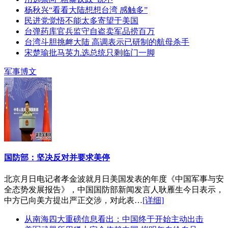
杨秋兴“看看大陆想想台湾 感触多”
民进党觉悟不能太多寄望于美国
台弹药库官兵监守自盗卖军品捞百万
台湾斗胆挑衅大陆 高调表示已研制的航母杀手
宋楚瑜批马英九选总统只剩临门一脚
军事博文
国防部：坚决反对并要求美停
北京月日电记者孝金波就月日美国发表的年度《中国军事与安
全态势发展报告》，中国国防部新闻发言人耿雁生今日表示，
中方已向美方提出严正交涉，对此表…
[详细]
从南海四大重磅信息看出：中国终于开始主动出击