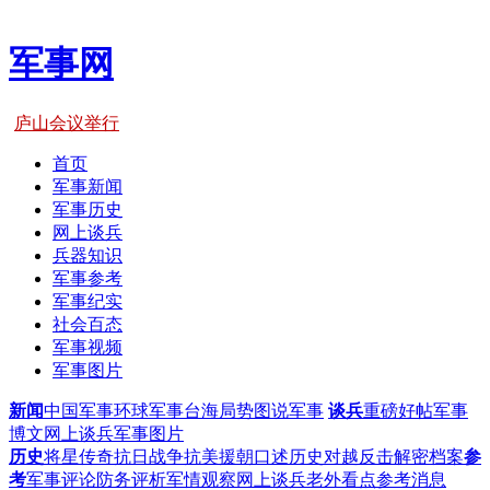
军事网
庐山会议举行
首页
军事新闻
军事历史
网上谈兵
兵器知识
军事参考
军事纪实
社会百态
军事视频
军事图片
新闻
中国军事
环球军事
台海局势
图说军事
谈兵
重磅好帖
军事
博文
网上谈兵
军事图片
历史
将星传奇
抗日战争
抗美援朝
口述历史
对越反击
解密档案
参
考
军事评论
防务评析
军情观察
网上谈兵
老外看点
参考消息