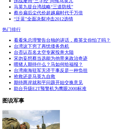
连战屡用“三字经”问候马英九
马英九提台湾战略“三道防线”
蔡步扁后尘代价超越扁时代千万倍
“泛蓝”全面决裂冲击2012选情
热门排行
看看朱总理警告台独的讲话，蔡英文你怕了吗？
台湾这下穷了再忧债务危机
台否认百名太空专家投奔大陆
宋勿妄想蔡当选能为他带来政治奇迹
喂猪人期待什么？马如何给福报？
台湾南海驻军无济于事反是一种负担
抢救还是马英九自救
期待两岸就和平问题开始交换意见
助台升级E2T预警机为鹰眼2000标准
图说军事