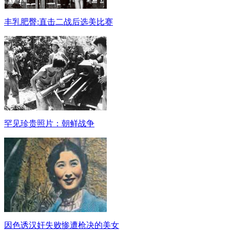
丰乳肥臀:直击二战后选美比赛
罕见珍贵照片：朝鲜战争
因色诱汉奸失败惨遭枪决的美女