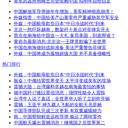
美军武器所用稀土完全依赖中国 拟明年自给自足
中国解放军导弹旅年年增加，美军精神彻底崩溃！
外媒指责：中国给美产山寨零件严重威胁其空军安全
外媒：中国航母欺负日本“中日冷战时代”到来
北京一怒吓坏越南，数架歼十差点对菲律宾开火
普京在南海给中国送一大礼 臭骂美国，到底帮谁？
黄岩岛最新消息:北京这一王牌竟欺骗了全世界
中国在南海做好战前准备 美法严重警告菲律宾
外媒：中国将成为孤独超级大国 并不具备侵略性
热门排行
外媒：中国航母欺负日本“中日冷战时代”到来
振奋！中俄结盟世界变天 太平洋变成美军的坟场
震撼大陆：台湾爆料菲越在南海最害怕的事情
揭中国歼17难以置信消息：强悍性能令人震惊
台湾牛人说了真话：全世界华人听了立刻炸开锅
震撼：王亚平 神九载人飞船的女航天员是她
中国导弹部队完成三次更新 有双重威慑能力
韩：中国帮朝鲜造远程导弹 偷运了两吨零件
中国航天爆出震撼消息！继俄国之后世界第二