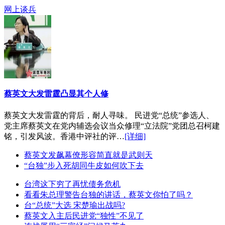
网上谈兵
蔡英文大发雷霆凸显其个人修
蔡英文大发雷霆的背后，耐人寻味。 民进党“总统”参选人、
党主席蔡英文在党内辅选会议当众修理“立法院”党团总召柯建
铭，引发风波。香港中评社的评…
[详细]
蔡英文发飙幕僚形容简直就是武则天
“台独”步入死胡同牛皮如何吹下去
台湾这下穷了再忧债务危机
看看朱总理警告台独的讲话，蔡英文你怕了吗？
台“总统”大选 宋楚瑜出战吗?
蔡英文入主后民进党“独性”不见了