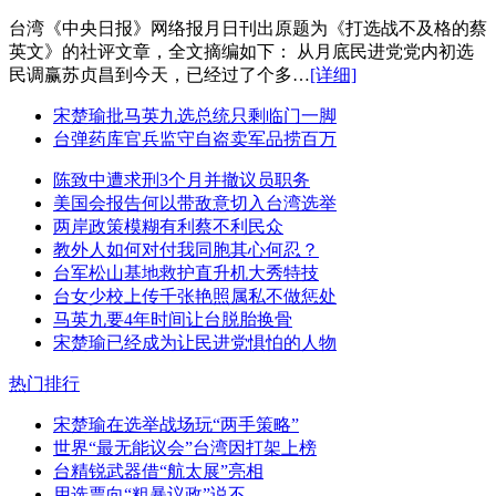
台湾《中央日报》网络报月日刊出原题为《打选战不及格的蔡
英文》的社评文章，全文摘编如下： 从月底民进党党内初选
民调赢苏贞昌到今天，已经过了个多…
[详细]
宋楚瑜批马英九选总统只剩临门一脚
台弹药库官兵监守自盗卖军品捞百万
陈致中遭求刑3个月并撤议员职务
美国会报告何以带敌意切入台湾选举
两岸政策模糊有利蔡不利民众
教外人如何对付我同胞其心何忍？
台军松山基地救护直升机大秀特技
台女少校上传千张艳照属私不做惩处
马英九要4年时间让台脱胎换骨
宋楚瑜已经成为让民进党惧怕的人物
热门排行
宋楚瑜在选举战场玩“两手策略”
世界“最无能议会”台湾因打架上榜
台精锐武器借“航太展”亮相
用选票向“粗暴议政”说不