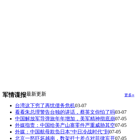
最新更新
军情谍报
»
更多
台湾这下穷了再忧债务危机
03-07
看看朱总理警告台独的讲话，蔡英文你怕了吗
03-07
中国解放军导弹旅年年增加，美军精神彻底崩
07-05
外媒指责：中国给美产山寨零件严重威胁其空
07-05
外媒：中国航母欺负日本“中日冷战时代”到
07-05
北京一怒吓坏越南，数架歼十差点对菲律宾开
07-05