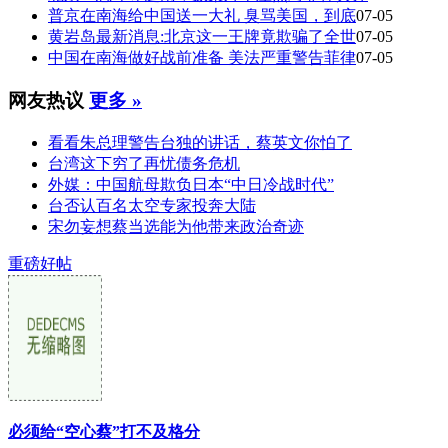
普京在南海给中国送一大礼 臭骂美国，到底
07-05
黄岩岛最新消息:北京这一王牌竟欺骗了全世
07-05
中国在南海做好战前准备 美法严重警告菲律
07-05
网友热议
更多 »
看看朱总理警告台独的讲话，蔡英文你怕了
台湾这下穷了再忧债务危机
外媒：中国航母欺负日本“中日冷战时代”
台否认百名太空专家投奔大陆
宋勿妄想蔡当选能为他带来政治奇迹
重磅好帖
必须给“空心蔡”打不及格分