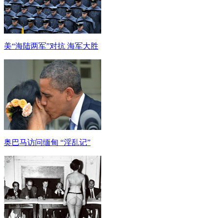
美“海陆两军”对抗 海军大胜
奥巴马访问缅甸 “淫乱记”