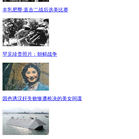
丰乳肥臀:直击二战后选美比赛
罕见珍贵照片：朝鲜战争
因色诱汉奸失败惨遭枪决的美女间谍