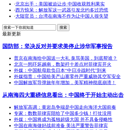
·
北京出手：美国被迫让步 中国收获胜利果实
·
西方惊呆：解放军这一武器引发北约多过恐慌
·
大陆官员：台湾在南海不作为让中国人很失望
最新更新
国防部：坚决反对并要求美停止涉华军事报告
普京在南海给中国送一大礼 臭骂美国，到底帮谁？
北京一怒吓坏越南，数架歼十差点对菲律宾开火
外媒：中国航母欺负日本“中日冷战时代”到来
外媒指责：中国给美产山寨零件严重威胁其空军安全
中国解放军导弹旅年年增加，美军精神彻底崩溃！
从南海四大重磅信息看出：中国终于开始主动出击
解放军高调：黄岩岛争端是中国走向海洋大国前奏
专家：数数菲律宾陪给了中国多少钱！打仗没用
外媒：中国将成为孤独超级大国 并不具备侵略性
中国在南海做好战前准备 美法严重警告菲律宾