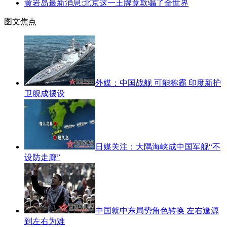
黄岩岛最新消息:北京这一王牌竟欺骗了全世界
图文焦点
外媒：中国战舰 可能称霸 印度新护
卫舰成摆设
日媒关注：大隅海峡成中国军舰“不
设防走廊”
中国就中东局势角色转换 左右逢源
到左右为难