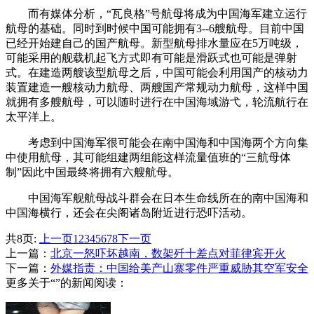
而有媒体分析，“瓦良格”号航母将成为中国海军建立运行
航母的基础。同时到时候中国可能拥有3--6艘航母。目前中国
已经开始建自己的国产航母。新型航母排水量应在5万吨级，
可能采用的舰载机起飞方式即有可能是滑跃式也可能是弹射
式。在建造两艘该型航母之后，中国可能会利用国产的核动力
装置建造一艘核动力航母、两艘国产常规动力航母，这样中国
就拥有多艘航母，可以随时进行在中国海域游弋，轮流航行在
太平洋上。
考虑到中国海军很可能会在南中国海和中国海两个方向集
中使用航母，其可能组建两组能这样流量值班的“三航母体
制”因此中国最终将拥有六艘航母。
中国海军舰航母战斗群会在日本生命线所在的南中国海和
中国海横行，还会在尖阁诸岛附近进行恐吓活动。
共8页:
上一页
1
2
3
4
5
6
7
8
下一页
上一篇：
北京一怒吓坏越南，数架歼十差点对菲律宾开火
下一篇：
外媒指责：中国给美产山寨零件严重威胁其空军安全
更多关于“”的新闻阅读：