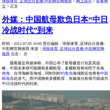
球探体育_足球比分直播-中彩网官网推荐
>
网上谈兵
>
军事博
文
> 正文
外媒：中国航母欺负日本“中日
冷战时代”到来
时间：2012-07-05 10:00 责任编辑：球探体育_足球比分直播-
中彩网官网推荐 来源：
球探体育_足球比分直播-中彩网官网
推荐
点击：
次
随着最近有媒体称，中国公布了航母建造计划及其战
略，中国未来很可能拥有多艘航母，多艘航母将叱咤于东海、
南海
、台湾海峡等海域，同时到时
钓鱼岛
海域附近也将有
中国
航母
在此游弋。而中国拥有多艘航母，有媒体分析很可能成为
中日冷战时代的到来。