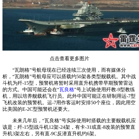
点击查看更多图片
“瓦朗格”号航母现在已经连续三次使用，而有媒体分
析，“瓦朗格”号航母应可以搭载约50架各类型舰载机。其中战
斗机为歼-15型，预警机将暂时采用直升机携带早期预警雷达
的方式。中国可能还会在“
瓦良格
”号上试验使用歼教-9型教练
机，用以培养舰载机飞行员。此外中国可能正在研制用运-7型
飞机改装的预警机。运-7用作客运时安排50个座位，因此用空
比美国的E-2C型预警机还要大。
未来几年后，“瓦良格”号实际使用时搭载的主要舰载机应
该是：歼-15型战斗机12架-24架，有卡-31或直-8改装的预警直
升机3架左右，另有直-9C反潜直升机约6架。