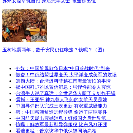
苏州女澡堂玩自拍 身后无辜女士“被全裸出镜
玉树地震两年，数千灾民仍住帐篷？钱呢？（图）
·
外媒：中国航母欺负日本“中日冷战时代”到来
·
振奋！中俄结盟世界变天 太平洋变成美军的坟场
·
震撼大陆：台湾爆料菲越在南海最害怕的事情
·
揭中国歼17难以置信消息：强悍性能令人震惊
·
台湾牛人说了真话：全世界华人听了立刻炸开锅
·
震撼：王亚平 神九载人飞船的女航天员是她
·
中国导弹部队完成三次更新 有双重威慑能力
·
韩：中国帮朝鲜造远程导弹 偷运了两吨零件
·
中国航天爆出震撼消息！继俄国之后世界第二
·
惊曝：解放军最新型导弹服役 比东风21还强
·
看谁更猛：普京访华中俄保镖同场亮相