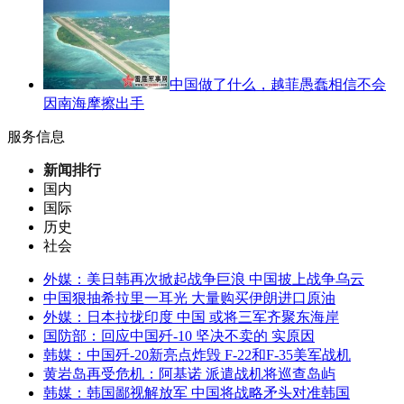
中国做了什么，越菲愚蠢相信不会
因南海摩擦出手
服务信息
新闻排行
国内
国际
历史
社会
外媒：美日韩再次掀起战争巨浪 中国披上战争乌云
中国狠抽希拉里一耳光 大量购买伊朗进口原油
外媒：日本拉拢印度 中国 或将三军齐聚东海岸
国防部：回应中国歼-10 坚决不卖的 实原因
韩媒：中国歼-20新亮点炸毁 F-22和F-35美军战机
黄岩岛再受危机：阿基诺 派遣战机将巡查岛屿
韩媒：韩国鄙视解放军 中国将战略矛头对准韩国