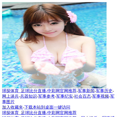
球探体育_足球比分直播-中彩网官网推荐
-
军事新闻
-
军事历史
-
网上谈兵
-
兵器知识
-
军事参考
-
军事纪实
-
社会百态
-
军事视频
-
军
事图片
加入收藏夹
-
下载本站到桌面一键访问
球探体育_足球比分直播-中彩网官网推荐