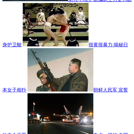
身护卫舰
很黄很暴力:揭秘日
本女子相扑
朝鲜人民军 宣誓