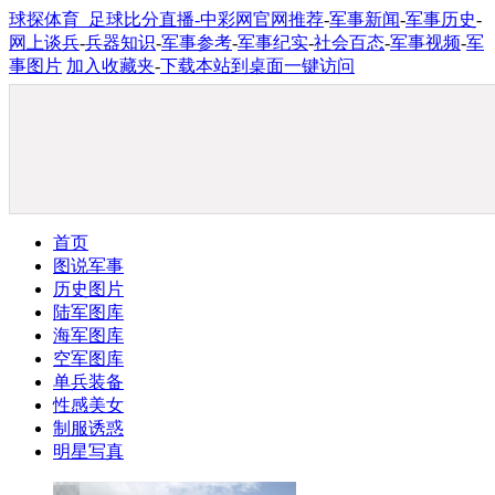
球探体育_足球比分直播-中彩网官网推荐
-
军事新闻
-
军事历史
-
网上谈兵
-
兵器知识
-
军事参考
-
军事纪实
-
社会百态
-
军事视频
-
军
事图片
加入收藏夹
-
下载本站到桌面一键访问
首页
图说军事
历史图片
陆军图库
海军图库
空军图库
单兵装备
性感美女
制服诱惑
明星写真