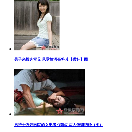
男子来投奔堂兄 见堂嫂漂亮将其【强奸】图
男护士强奸医院的女患者 保释后两人低调结婚（图）