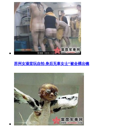
苏州女澡堂玩自拍 身后无辜女士“被全裸出镜