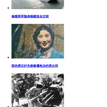
偷窥美军隐身舰建造全过程
因色诱汉奸失败惨遭枪决的美女间