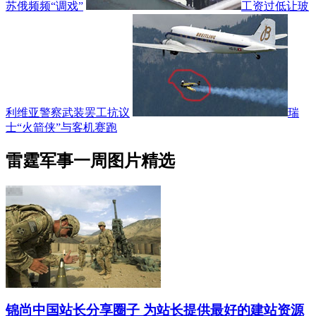
苏俄频频“调戏”
工资过低让玻
利维亚警察武装罢工抗议
瑞
士“火箭侠”与客机赛跑
雷霆军事一周图片精选
锦尚中国站长分享圈子 为站长提供最好的建站资源