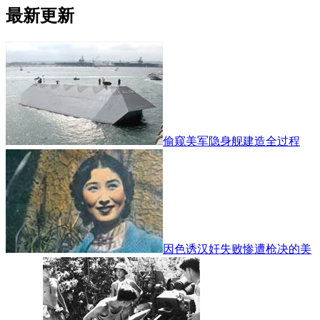
最新更新
偷窥美军隐身舰建造全过程
因色诱汉奸失败惨遭枪决的美