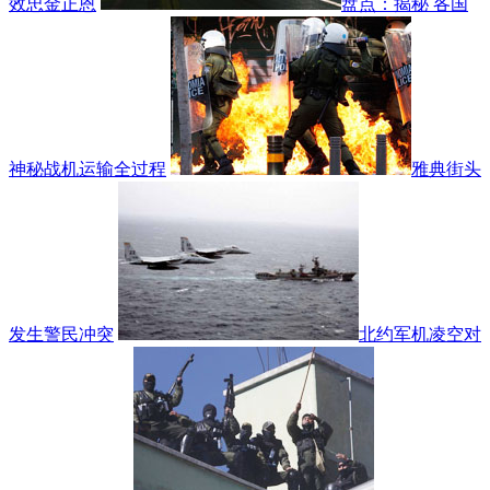
效忠金正恩
盘点：揭秘 各国
神秘战机运输全过程
雅典街头
发生警民冲突
北约军机凌空对