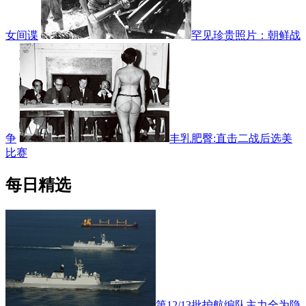
女间谍
罕见珍贵照片：朝鲜战
争
丰乳肥臀:直击二战后选美
比赛
每日精选
第12/13批护航编队主力全为隐