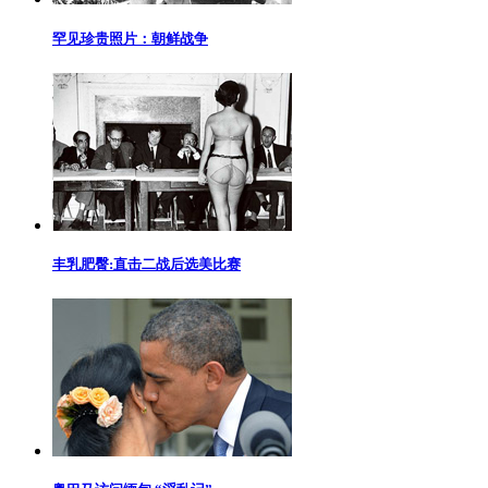
罕见珍贵照片：朝鲜战争
丰乳肥臀:直击二战后选美比赛