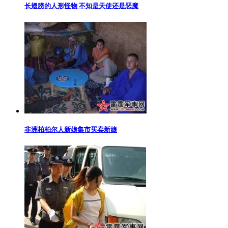
长翅膀的人形怪物 不知是天使还是恶魔
非洲柏柏尔人新娘集市买卖新娘