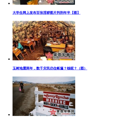
大学生网上发布百张淫秽图片判刑年半【图】
玉树地震两年，数千灾民仍住帐篷？钱呢？（图）