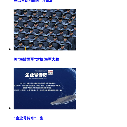
奥巴马访问缅甸 “淫乱记”
美“海陆两军”对抗 海军大胜
“企业号传奇”一生