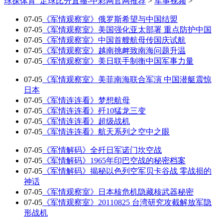
球探体育_足球比分直播-中彩网官网推荐
>
军事视频
>
07-05
《军情观察室》俄罗斯希望与中国结盟
07-05
《军情观察室》美国强化亚太部署 重点防护中国
07-05
《军情观察室》中国首艘航母传国庆试航
07-05
《军情观察室》越南挑衅致南海问题升温
07-05
《军情观察室》美日联手制衡中国军事力量
07-05
《军情观察室》美菲南海联合军演 中国潜艇震惊
日本
07-05
《军情连连看》梦想航母
07-05
《军情连连看》歼10猛龙三变
07-05
《军情连连看》超级战机
07-05
《军情连连看》航天系列之空中之眼
07-05
《军情解码》全歼日军诺门坎空战
07-05
《军情解码》1965年印巴空战的秘密档案
07-05
《军情解码》揭秘以色列空军贝卡谷战 零战损的
神话
07-05
《军情观察室》日本核危机隐藏核武器秘密
07-05
《军情观察室》20110825 台湾研究攻截解放军隐
形战机