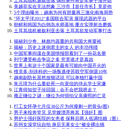
土耳其战机遭叙击落 偶然事件将是军事干预开始
美越菲实在无法想象 三沙市【首任市长】竟是他
5个理由曝光：越南为何有胆量再三激化南海局势
"环太平洋2012"多国联合军演 展现武器的平台
朝鲜和韩国为白翎岛水师基地 屡次实弹射击磨炼
土耳其战机被叙利亚击落 土耳其欲发动军事打击
揭秘刘少奇、林彪均器重的共和国大将粟裕
揭秘：历史上迷倒君主的女人 的丰功伟绩
中国军事间谍在美国情报部看到了一份花名册
列宁遭受枪击争议之多 究竟谁才是真凶
世界上有这十个国家是最有可能向中国开火的
维克多-别连科的一场叛逃使苏联空军倒退10年
越南副防长居然放狠话说 可以单独打赢中国
朱元璋为什么要处死一向宠信的侍从学士宋濂
江青得知贺子珍回国：会不会把我挤走？
雍正继位之谜：继位为何惧怕父亲康熙的亡灵
打工女怀孕七月仅38公斤为何瘦剩一把骨头(图)
男子来投奔堂兄 见堂嫂漂亮将其【强奸】图
男护士强奸医院的女患者 保释后两人低调结婚（图）
苏州女澡堂玩自拍 身后无辜女士“被全裸出镜