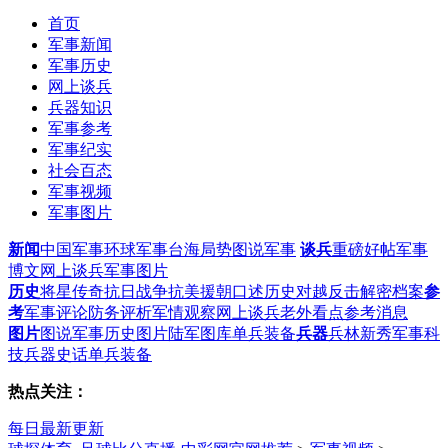
首页
军事新闻
军事历史
网上谈兵
兵器知识
军事参考
军事纪实
社会百态
军事视频
军事图片
新闻
中国军事
环球军事
台海局势
图说军事
谈兵
重磅好帖
军事
博文
网上谈兵
军事图片
历史
将星传奇
抗日战争
抗美援朝
口述历史
对越反击
解密档案
参
考
军事评论
防务评析
军情观察
网上谈兵
老外看点
参考消息
图片
图说军事
历史图片
陆军图库
单兵装备
兵器
兵林新秀
军事科
技
兵器史话
单兵装备
热点关注：
每日最新更新