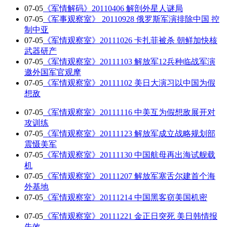
07-05
《军情解码》20110406 解剖外星人谜局
07-05
《军事观察室》 20110928 俄罗斯军演排除中国 控
制中亚
07-05
《军情观察室》20111026 卡扎菲被杀 朝鲜加快核
武器研产
07-05
《军情观察室》20111103 解放军12兵种临战军演
邀外国军官观摩
07-05
《军情观察室》20111102 美日大演习以中国为假
想敌
07-05
《军情观察室》20111116 中美互为假想敌展开对
攻训练
07-05
《军情观察室》20111123 解放军成立战略规划部
震慑美军
07-05
《军情观察室》20111130 中国航母再出海试舰载
机
07-05
《军情观察室》20111207 解放军塞舌尔建首个海
外基地
07-05
《军情观察室》20111214 中国黑客窃美国机密
07-05
《军情观察室》20111221 金正日突死 美日韩情报
失效