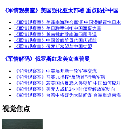
《军情观察室》美国强化亚太部署 重点防护中国
《军情观察室》美菲南海联合军演 中国潜艇震惊日本
《军情观察室》美日联手制衡中国军事力量
《军情观察室》越南挑衅致南海问题升温
《军情观察室》中国首艘航母传国庆试航
《军情观察室》俄罗斯希望与中国结盟
《军情解码》俄罗斯红发美女查普曼
《军情观察室》中美展开新一轮军事交流
《军情观察室》马英九指挥“反斩首”行动军演
《军情观察室》若美国借反恐入侵朝鲜 中国如何应对
《军情观察室》美无人战机24小时侦查解放军动向
《军情观察室》台湾中将疑为大陆间谍 台军重返南海
视觉焦点