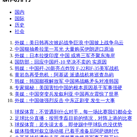
国内
国际
历史
社会
外媒：美日韩再次掀起战争巨浪 中国披上战争乌云
中国狠抽希拉里一耳光 大量购买伊朗进口原油
外媒：日本拉拢印度 中国 或将三军齐聚东海岸
国防部：回应中国歼-10 坚决不卖的 实原因
韩媒：中国歼-20新亮点炸毁 F-22和F-35美军战机
黄岩岛再受危机：阿基诺 派遣战机将巡查岛屿
韩媒：韩国鄙视解放军 中国将战略矛头对准韩国
专家揭秘：美国害怕中国的根本原因基于军事强硬
美媒：中国突变兵发叙利亚 中国再次震惊了世界
外媒：中国做强烈反击 中东正剧变 发生一大事
球探体育：不管遇到什么对手，每一场比赛我们都会全
足球比分直播：按照李磊目前的情况，对阵上港的比赛
球探体育：若失误太多，即使踢中甲球队也没优势
媒体指俄对叙立场动摇 已着手准备后阿萨德时代