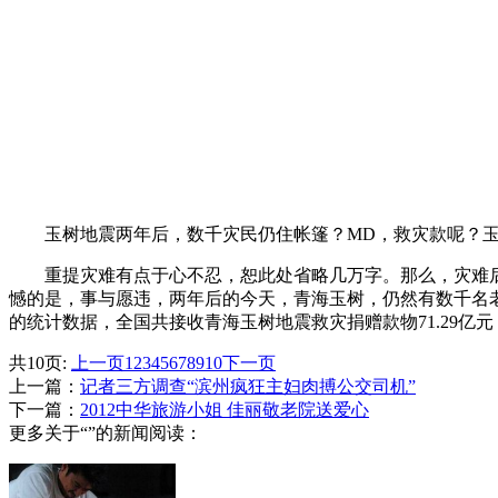
玉树地震两年后，数千灾民仍住帐篷？MD，救灾款呢？玉树go-v
重提灾难有点于心不忍，恕此处省略几万字。那么，灾难后
憾的是，事与愿违，两年后的今天，青海玉树，仍然有数千名老
的统计数据，全国共接收青海玉树地震救灾捐赠款物71.29亿元
共10页:
上一页
1
2
3
4
5
6
7
8
9
10
下一页
上一篇：
记者三方调查“滨州疯狂主妇肉搏公交司机”
下一篇：
2012中华旅游小姐 佳丽敬老院送爱心
更多关于“”的新闻阅读：