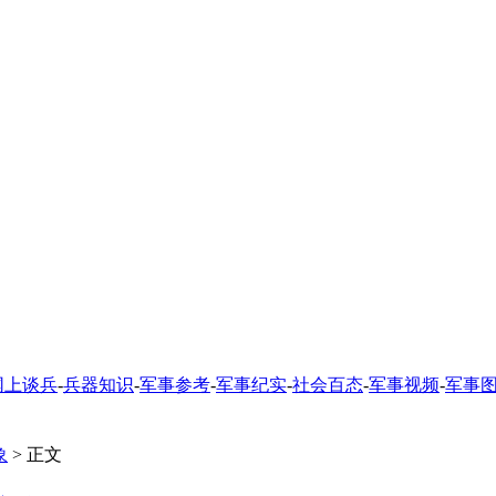
网上谈兵
-
兵器知识
-
军事参考
-
军事纪实
-
社会百态
-
军事视频
-
军事
象
> 正文