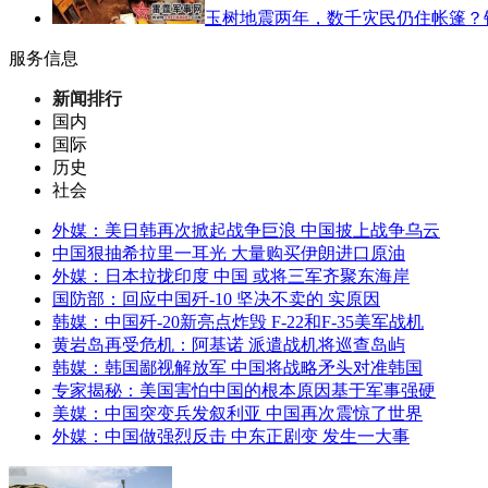
玉树地震两年，数千灾民仍住帐篷？
服务信息
新闻排行
国内
国际
历史
社会
外媒：美日韩再次掀起战争巨浪 中国披上战争乌云
中国狠抽希拉里一耳光 大量购买伊朗进口原油
外媒：日本拉拢印度 中国 或将三军齐聚东海岸
国防部：回应中国歼-10 坚决不卖的 实原因
韩媒：中国歼-20新亮点炸毁 F-22和F-35美军战机
黄岩岛再受危机：阿基诺 派遣战机将巡查岛屿
韩媒：韩国鄙视解放军 中国将战略矛头对准韩国
专家揭秘：美国害怕中国的根本原因基于军事强硬
美媒：中国突变兵发叙利亚 中国再次震惊了世界
外媒：中国做强烈反击 中东正剧变 发生一大事