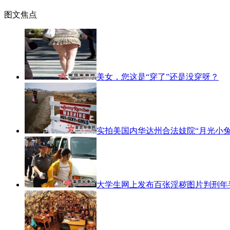
图文焦点
美女，您这是“穿了”还是没穿呀？
实拍美国内华达州合法妓院“月光小兔
大学生网上发布百张淫秽图片判刑年