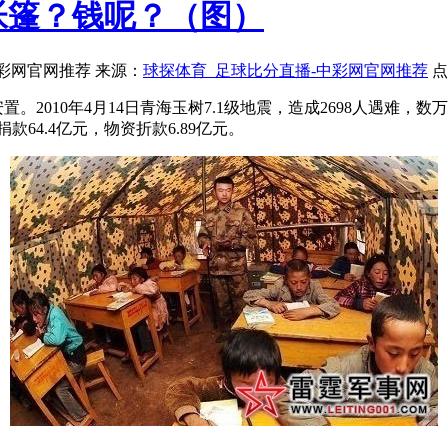
帐篷？钱呢？（图）
-中彩网官网推荐 来源：
球探体育_足球比分直播-中彩网官网推荐
点
2010年4月14日青海玉树7.1级地震，造成2698人遇难，数
64.4亿元，物资折款6.89亿元。