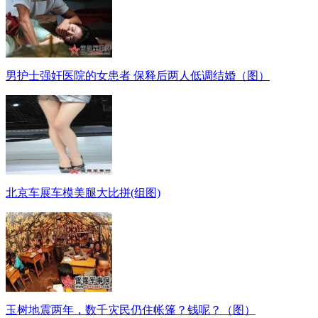
男护士强奸医院的女患者 保释后两人低调结婚（图）
北京车展车模美腿大比拼(组图)
玉树地震两年，数千灾民仍住帐篷？钱呢？（图）