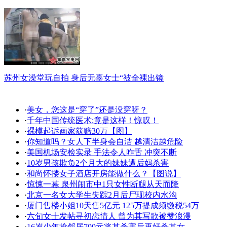
苏州女澡堂玩自拍 身后无辜女士“被全裸出镜
·
美女，您这是“穿了”还是没穿呀？
·
千年中国传统医术:竟是这样！惊叹！
·
裸模起诉画家获赔30万【图】
·
你知道吗？女人下半身会自洁 越清洁越危险
·
美国机场安检实录 手法令人咋舌 冲突不断
·
10岁男孩欺负2个月大的妹妹遭后妈杀害
·
和尚怀搂女子酒店开房能做什么？【图说】
·
惊悚一幕 泉州闹市中1只女性断腿从天而降
·
北京一名女大学生失踪2月后尸现校内水沟
·
厦门售楼小姐10天售5亿元 125万提成须缴税54万
·
六旬女士发帖寻初恋情人 曾为其写歌被赞浪漫
·
16岁少年抢邻居700元将其杀害后再奸杀其女