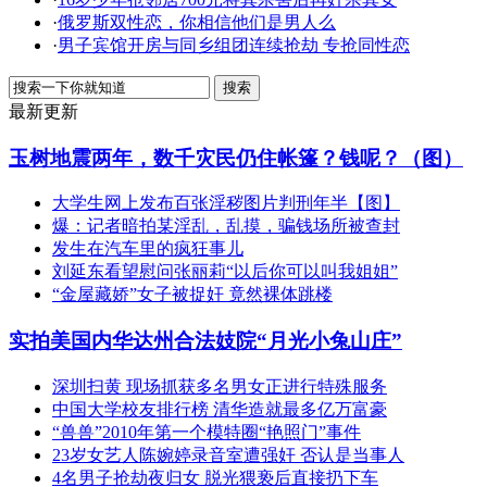
·
俄罗斯双性恋，你相信他们是男人么
·
男子宾馆开房与同乡组团连续抢劫 专抢同性恋
最新更新
玉树地震两年，数千灾民仍住帐篷？钱呢？（图）
大学生网上发布百张淫秽图片判刑年半【图】
爆：记者暗拍某淫乱，乱摸，骗钱场所被查封
发生在汽车里的疯狂事儿
刘延东看望慰问张丽莉“以后你可以叫我姐姐”
“金屋藏娇”女子被捉奸 竟然裸体跳楼
实拍美国内华达州合法妓院“月光小兔山庄”
深圳扫黄 现场抓获多名男女正进行特殊服务
中国大学校友排行榜 清华造就最多亿万富豪
“兽兽”2010年第一个模特圈“艳照门”事件
23岁女艺人陈婉婷录音室遭强奸 否认是当事人
4名男子抢劫夜归女 脱光猥亵后直接扔下车