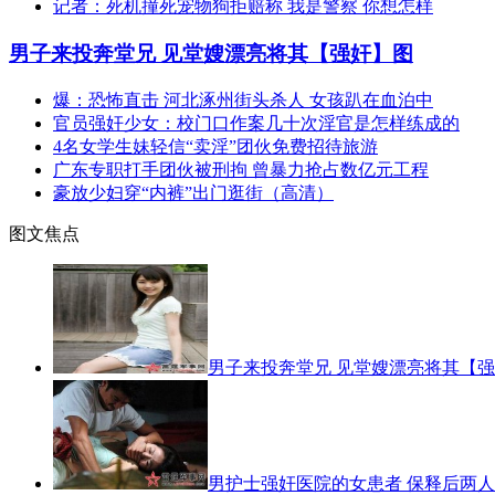
记者：死机撞死宠物狗拒赔称 我是警察 你想怎样
男子来投奔堂兄 见堂嫂漂亮将其【强奸】图
爆：恐怖直击 河北涿州街头杀人 女孩趴在血泊中
官员强奸少女：校门口作案几十次淫官是怎样练成的
4名女学生妹轻信“卖淫”团伙免费招待旅游
广东专职打手团伙被刑拘 曾暴力抢占数亿元工程
豪放少妇穿“内裤”出门逛街（高清）
图文焦点
男子来投奔堂兄 见堂嫂漂亮将其【
男护士强奸医院的女患者 保释后两