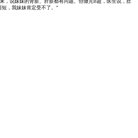
来，说妹妹的肾脏、肝脏都有问题。但做完B超，医生说，肚
两短，我妹妹肯定受不了。”