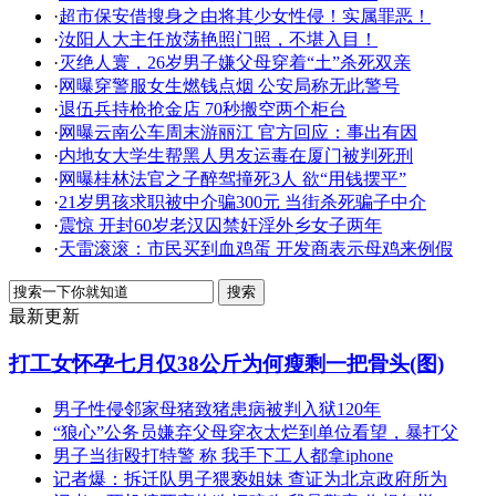
·
超市保安借搜身之由将其少女性侵！实属罪恶！
·
汝阳人大主任放荡艳照门照，不堪入目！
·
灭绝人寰，26岁男子嫌父母穿着“土”杀死双亲
·
网曝穿警服女生燃钱点烟 公安局称无此警号
·
退伍兵持枪抢金店 70秒搬空两个柜台
·
网曝云南公车周末游丽江 官方回应：事出有因
·
内地女大学生帮黑人男友运毒在厦门被判死刑
·
网曝桂林法官之子醉驾撞死3人 欲“用钱摆平”
·
21岁男孩求职被中介骗300元 当街杀死骗子中介
·
震惊 开封60岁老汉囚禁奸淫外乡女子两年
·
天雷滚滚：市民买到血鸡蛋 开发商表示母鸡来例假
最新更新
打工女怀孕七月仅38公斤为何瘦剩一把骨头(图)
男子性侵邻家母猪致猪患病被判入狱120年
“狼心”公务员嫌弃父母穿衣太烂到单位看望，暴打父
男子当街殴打特警 称 我手下工人都拿iphone
记者爆：拆迁队男子猥亵姐妹 查证为北京政府所为