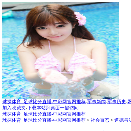
球探体育_足球比分直播-中彩网官网推荐
-
军事新闻
-
军事历史
-
加入收藏夹
-
下载本站到桌面一键访问
球探体育_足球比分直播-中彩网官网推荐
球探体育_足球比分直播-中彩网官网推荐
>
社会百态
>
道德与