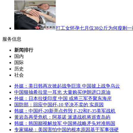
打工女怀孕七月仅38公斤为何瘦剩一把
服务信息
新闻排行
国内
国际
历史
社会
外媒：美日韩再次掀起战争巨浪 中国披上战争乌云
中国狠抽希拉里一耳光 大量购买伊朗进口原油
外媒：日本拉拢印度 中国 或将三军齐聚东海岸
国防部：回应中国歼-10 坚决不卖的 实原因
韩媒：中国歼-20新亮点炸毁 F-22和F-35美军战机
黄岩岛再受危机：阿基诺 派遣战机将巡查岛屿
韩媒：韩国鄙视解放军 中国将战略矛头对准韩国
专家揭秘：美国害怕中国的根本原因基于军事强硬