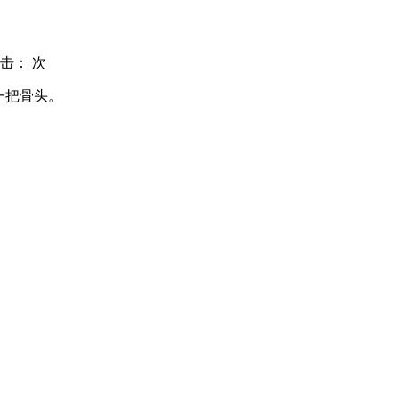
击：
次
一把骨头。