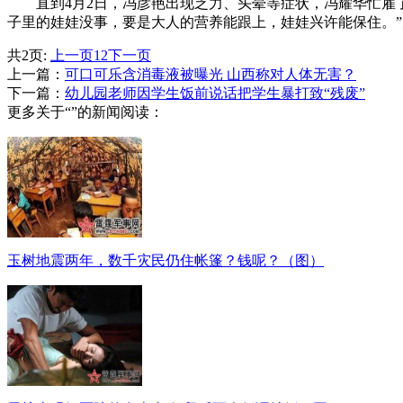
直到4月2日，冯彦艳出现乏力、头晕等症状，冯耀华忙雇了
子里的娃娃没事，要是大人的营养能跟上，娃娃兴许能保住。”
共2页:
上一页
1
2
下一页
上一篇：
可口可乐含消毒液被曝光 山西称对人体无害？
下一篇：
幼儿园老师因学生饭前说话把学生暴打致“残废”
更多关于“”的新闻阅读：
玉树地震两年，数千灾民仍住帐篷？钱呢？（图）