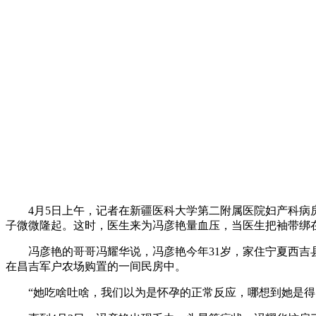
4月5日上午，记者在新疆医科大学第二附属医院妇产科病房
子微微隆起。这时，医生来为冯彦艳量血压，当医生把袖带绑
冯彦艳的哥哥冯耀华说，冯彦艳今年31岁，家住宁夏西吉县
在昌吉军户农场购置的一间民房中。
“她吃啥吐啥，我们以为是怀孕的正常反应，哪想到她是得了