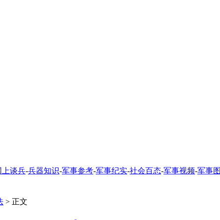
网上谈兵
-
兵器知识
-
军事参考
-
军事纪实
-
社会百态
-
军事视频
-
军事
法
> 正文