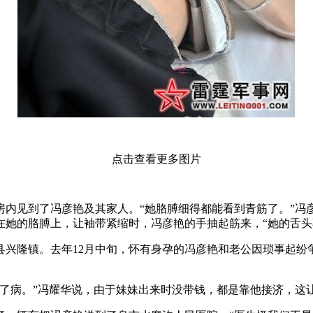
点击查看更多图片
内见到了冯彦艳及其家人。“她胳膊细得都能看到青筋了。”冯
在她的胳膊上，让袖带紧缩时，冯彦艳的手抽起筋来，“她的舌头
兴隆镇。去年12月中旬，怀有身孕的冯彦艳和老公因琐事起纷争
病。”冯耀华说，由于妹妹出来时没带钱，都是靠他接济，这