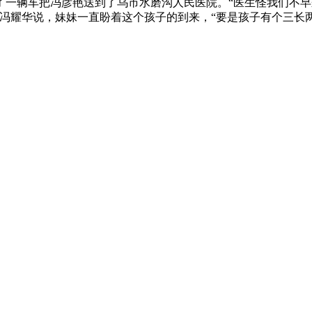
一辆车把冯彦艳送到了乌市水磨沟人民医院。“医生怪我们不早
冯耀华说，妹妹一直盼着这个孩子的到来，“要是孩子有个三长