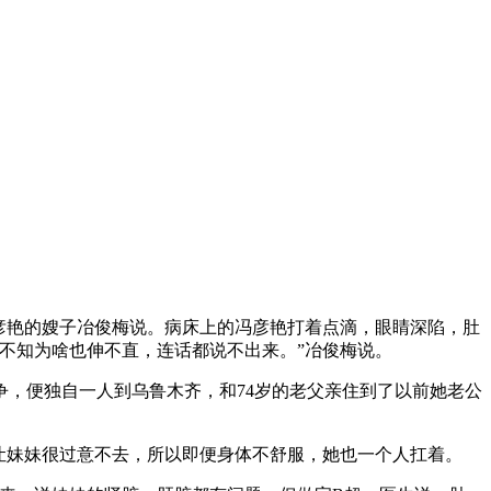
彦艳的嫂子冶俊梅说。病床上的冯彦艳打着点滴，眼睛深陷，肚
不知为啥也伸不直，连话都说不出来。”冶俊梅说。
，便独自一人到乌鲁木齐，和74岁的老父亲住到了以前她老公
让妹妹很过意不去，所以即便身体不舒服，她也一个人扛着。