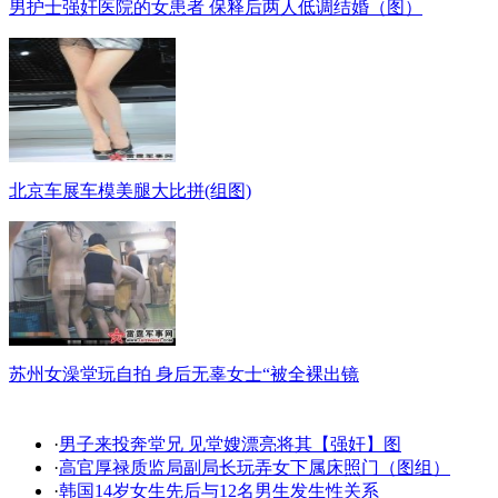
男护士强奸医院的女患者 保释后两人低调结婚（图）
北京车展车模美腿大比拼(组图)
苏州女澡堂玩自拍 身后无辜女士“被全裸出镜
·
男子来投奔堂兄 见堂嫂漂亮将其【强奸】图
·
高官厚禄质监局副局长玩弄女下属床照门（图组）
·
韩国14岁女生先后与12名男生发生性关系