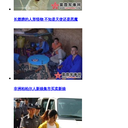
长翅膀的人形怪物 不知是天使还是恶魔
非洲柏柏尔人新娘集市买卖新娘