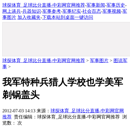
球探体育_足球比分直播-中彩网官网推荐
-
军事新闻
-
军事历史
-
网上谈兵
-
兵器知识
-
军事参考
-
军事纪实
-
社会百态
-
军事视频
-
军
事图片
加入收藏夹
-
下载本站到桌面一键访问
球探体育_足球比分直播-中彩网官网推荐
>
军事图片
>
图说军
事
>
我军特种兵猎人学校也学美军
剃锅盖头
2012-07-03 14:13 来源：
球探体育_足球比分直播-中彩网官网
推荐
责任编辑：球探体育_足球比分直播-中彩网官网推荐 浏
览数：
次