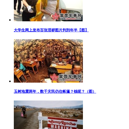
大学生网上发布百张淫秽图片判刑年半【图】
玉树地震两年，数千灾民仍住帐篷？钱呢？（图）