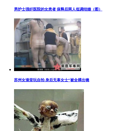
男护士强奸医院的女患者 保释后两人低调结婚（图）
苏州女澡堂玩自拍 身后无辜女士“被全裸出镜