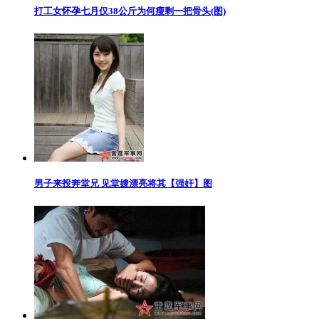
打工女怀孕七月仅38公斤为何瘦剩一把骨头(图)
男子来投奔堂兄 见堂嫂漂亮将其【强奸】图