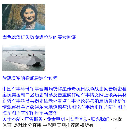
因色诱汉奸失败惨遭枪决的美女间谍
偷窥美军隐身舰建造全过程
中国军事
环球军事
台海局势
将星传奇
抗日战争
战史风云
解密档
案
抗美援朝
口述历史
对越反击
重磅好帖
军事博文
网上谈兵
兵林
新秀
军事科技
兵器史话
老外看点
军事评论
参考消息
防务评析
军
情观察
社会万象
娱乐天地
道德与法
图说军事
历史图片
陆军图库
海军图库
空军图库
单兵装备
关于本站
-
广告服务
-
免责申明
-
招聘信息
-
联系我们
- 球探
体育_足球比分直播-中彩网官网推荐版权所有 -