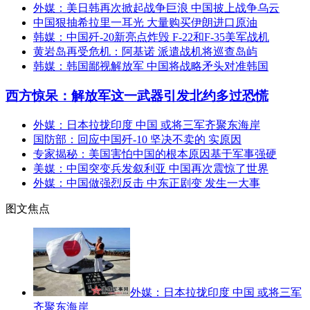
外媒：美日韩再次掀起战争巨浪 中国披上战争乌云
中国狠抽希拉里一耳光 大量购买伊朗进口原油
韩媒：中国歼-20新亮点炸毁 F-22和F-35美军战机
黄岩岛再受危机：阿基诺 派遣战机将巡查岛屿
韩媒：韩国鄙视解放军 中国将战略矛头对准韩国
西方惊呆：解放军这一武器引发北约多过恐慌
外媒：日本拉拢印度 中国 或将三军齐聚东海岸
国防部：回应中国歼-10 坚决不卖的 实原因
专家揭秘：美国害怕中国的根本原因基于军事强硬
美媒：中国突变兵发叙利亚 中国再次震惊了世界
外媒：中国做强烈反击 中东正剧变 发生一大事
图文焦点
外媒：日本拉拢印度 中国 或将三军
齐聚东海岸