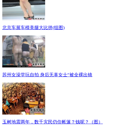
北京车展车模美腿大比拼(组图)
苏州女澡堂玩自拍 身后无辜女士“被全裸出镜
玉树地震两年，数千灾民仍住帐篷？钱呢？（图）