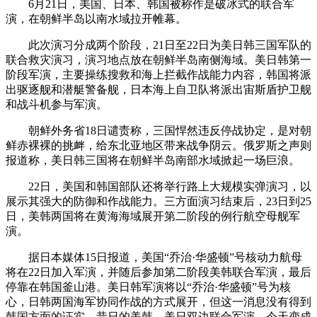
6月21日，美国、日本、韩国被称作是破冰式的联合军
演，在朝鲜半岛以南水域拉开帷幕。
此次演习分成两个阶段，21日至22日为美日韩三国军队的
联合救灾演习，演习地点放在朝鲜半岛南侧海域。美日韩第一
阶段军演，主要操练搜救和海上拦截作战能力内容，韩国将派
出驱逐舰和潜艇警备舰，日本海上自卫队将派出宙斯盾护卫舰
和战斗机参与军演。
朝鲜外务省18日谴责称，三国悍然违反停战协定，是对朝
鲜赤裸裸的挑衅，给东北亚地区带来战争阴云。俄罗斯之声则
报道称，美日韩三国将在朝鲜半岛南部水域掀起一场巨浪。
22日，美国和韩国部队还将举行路上大规模实弹演习，以
展示其强大的防御和作战能力。三方面演习结束后，23日到25
日，美韩两国将在黄海海域展开第二阶段的例行航空母舰军
演。
据日本媒体15日报道，美国“乔治·华盛顿”号核动力航母
将在22日加入军演，并随后参加第二阶段美韩联合军演，最后
停靠在韩国釜山港。美日韩军演将以“乔治·华盛顿”号为核
心，日韩两国海军协同作战的方式展开，但这一消息没有得到
韩国方面的证实。昔日的美韩、美日双边联合军演，今天变成