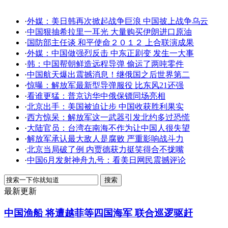
·
外媒：美日韩再次掀起战争巨浪 中国披上战争乌云
·
中国狠抽希拉里一耳光 大量购买伊朗进口原油
·
国防部主任谈 和平使命２０１２ 上合联演成果
·
外媒：中国做强烈反击 中东正剧变 发生一大事
·
韩：中国帮朝鲜造远程导弹 偷运了两吨零件
·
中国航天爆出震撼消息！继俄国之后世界第二
·
惊曝：解放军最新型导弹服役 比东风21还强
·
看谁更猛：普京访华中俄保镖同场亮相
·
北京出手：美国被迫让步 中国收获胜利果实
·
西方惊呆：解放军这一武器引发北约多过恐慌
·
大陆官员：台湾在南海不作为让中国人很失望
·
解放军承认最大敌人是腐败 严重影响战斗力
·
北京当局破了例 内贾德获力挺笑得合不拢嘴
·
中国6月发射神舟九号：看美日网民震撼评论
最新更新
中国渔船 将遭越菲等四国海军 联合巡逻驱赶