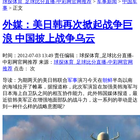
球探体育_足球比分直播-中彩网官网推荐
>
军事新闻
>
中国军
事
> 正文
外媒：美日韩再次掀起战争巨
浪 中国披上战争乌云
时间：2012-07-03 13:49 责任编辑：球探体育_足球比分直播-
中彩网官网推荐 来源：
球探体育_足球比分直播-中彩网官网
推荐
点击：
次
导读：为期两天的美日韩联合
军事
演习今天在
朝鲜
半岛以南
的海域拉开了帷幕，据报道称，此次军演旨在加强美韩海军与
日本海上自卫队之间的相互协作能力。此外韩国媒体报道，最
近驻韩美军正在增强地面部队的战斗力，这一系列的举动是达
到一种什么样的战略意图呢?