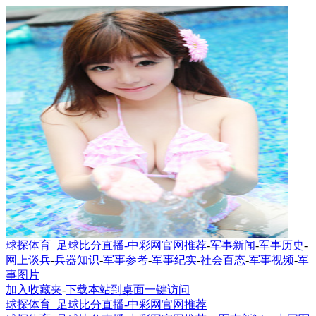
球探体育_足球比分直播-中彩网官网推荐
-
军事新闻
-
军事历史
-
网上谈兵
-
兵器知识
-
军事参考
-
军事纪实
-
社会百态
-
军事视频
-
军
事图片
加入收藏夹
-
下载本站到桌面一键访问
球探体育_足球比分直播-中彩网官网推荐