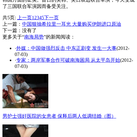
了三国联合军演因而备受关注。
共5页:
上一页
1
2
3
4
5
下一页
上一篇：
中国狠抽希拉里一耳光 大量购买伊朗进口原油
下一篇：没有了
更多关于“
南海局势
”的新闻阅读：
·
外媒：中国做强烈反击 中东正剧变 发生一大事
(2012-
07-03)
·
专家：两岸军事合作可破南海困局 从太平岛开始
(2012-
07-03)
男护士强奸医院的女患者 保释后两人低调结婚（图）