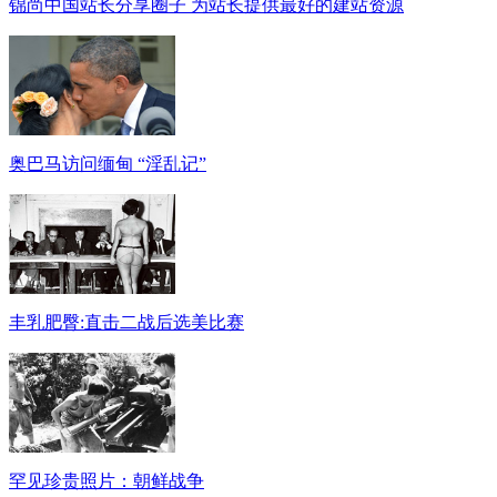
锦尚中国站长分享圈子 为站长提供最好的建站资源
奥巴马访问缅甸 “淫乱记”
丰乳肥臀:直击二战后选美比赛
罕见珍贵照片：朝鲜战争