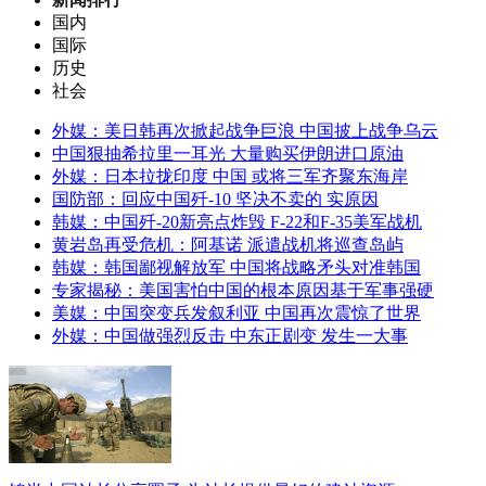
国内
国际
历史
社会
外媒：美日韩再次掀起战争巨浪 中国披上战争乌云
中国狠抽希拉里一耳光 大量购买伊朗进口原油
外媒：日本拉拢印度 中国 或将三军齐聚东海岸
国防部：回应中国歼-10 坚决不卖的 实原因
韩媒：中国歼-20新亮点炸毁 F-22和F-35美军战机
黄岩岛再受危机：阿基诺 派遣战机将巡查岛屿
韩媒：韩国鄙视解放军 中国将战略矛头对准韩国
专家揭秘：美国害怕中国的根本原因基于军事强硬
美媒：中国突变兵发叙利亚 中国再次震惊了世界
外媒：中国做强烈反击 中东正剧变 发生一大事