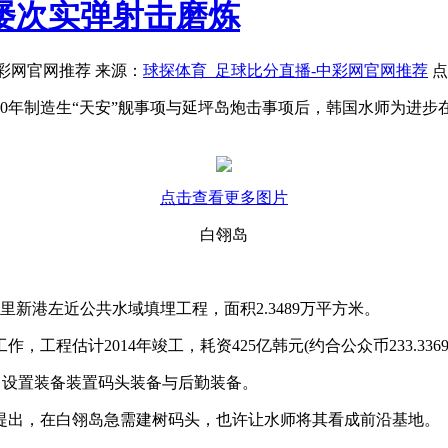
屡次实弹射击磨炼
-中彩网官网推荐 来源：
球探体育_足球比分直播-中彩网官网推荐
点
10年制造生“天安”舰事项与延坪岛炮击事项后，韩国水师为进
点击查看更多图片
白翎岛
新港左近公共水域填埋工程，面积2.3489万平方米。
估计2014年竣工，耗资425亿韩元(约合公众币233.3369
，设置装备装置码头装备与后勤装备。
出，在白翎岛急需建树码头，也许让水师将其看成前沿基地。