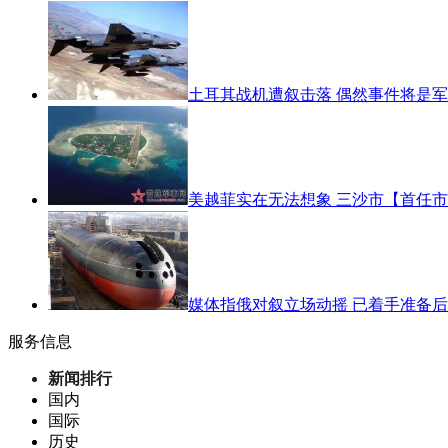
土耳其战机遭叙击落 偶然事件将是
美越菲实在无法想象 三沙市【首任
媒体指俄对叙立场动摇 已着手准备
服务信息
新闻排行
国内
国际
历史