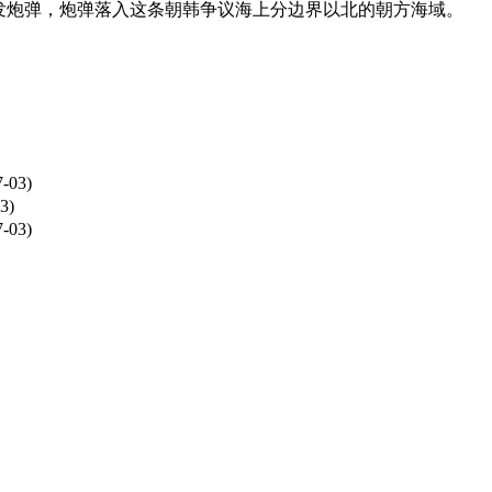
数发炮弹，炮弹落入这条朝韩争议海上分边界以北的朝方海域。
7-03)
3)
7-03)