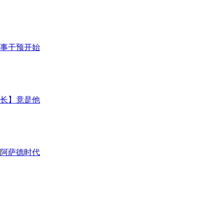
军事干预开始
市长】竟是他
后阿萨德时代