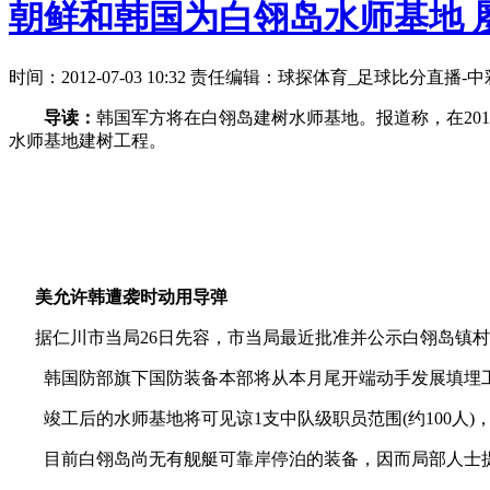
朝鲜和韩国为白翎岛水师基地 
时间：2012-07-03 10:32 责任编辑：球探体育_足球比分直播
导读：
韩国军方将在白翎岛建树水师基地。报道称，在20
水师基地建树工程。
美允许韩遭袭时动用导弹
据仁川市当局26日先容，市当局最近批准并公示白翎岛镇村里
韩国防部旗下国防装备本部将从本月尾开端动手发展填埋工作，工程
竣工后的水师基地将可见谅1支中队级职员范围(约100人)
目前白翎岛尚无有舰艇可靠岸停泊的装备，因而局部人士提