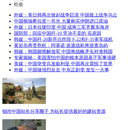
社会
外媒：美日韩再次掀起战争巨浪 中国披上战争乌云
中国狠抽希拉里一耳光 大量购买伊朗进口原油
外媒：日本拉拢印度 中国 或将三军齐聚东海岸
国防部：回应中国歼-10 坚决不卖的 实原因
韩媒：中国歼-20新亮点炸毁 F-22和F-35美军战机
黄岩岛再受危机：阿基诺 派遣战机将巡查岛屿
韩媒：韩国鄙视解放军 中国将战略矛头对准韩国
专家揭秘：美国害怕中国的根本原因基于军事强硬
美媒：中国突变兵发叙利亚 中国再次震惊了世界
外媒：中国做强烈反击 中东正剧变 发生一大事
锦尚中国站长分享圈子 为站长提供最好的建站资源