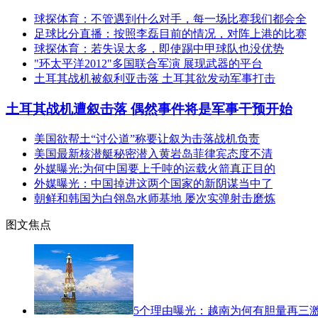
球探体育：不管遇到什么对手，每一场比赛我们都会全
足球比分直播：按照李磊目前的情况，对阵上港的比赛
球探体育：若失误太多，即使踢中甲球队也没优势
"环太平洋2012"多国联合军演 展现武器的平台
土耳其战机被叙利亚击落 土耳其欲发动军事打击
土耳其战机遭叙击落 偶然事件将是军事干预开始
美国欲帮土“讨公道”称要让叙为击落战机负责
美国最新核潜艇秘密潜入黄岩岛菲律宾态度不清
外媒曝光:为何中国要上千吨的运载火箭真正目的
外媒曝光：中国掉进这两个国家的新阴谋当中了
朝鲜和韩国为白翎岛水师基地 屡次实弹射击磨炼
图文焦点
5个理由曝光：越南为何有胆量再三