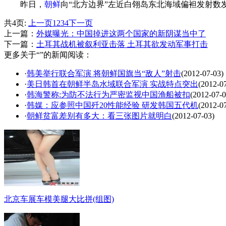
昨日，
朝鲜
向“北方边界”左近白翎岛东北海域偏袒发射
共4页:
上一页
1
2
3
4
下一页
上一篇：
外媒曝光：中国掉进这两个国家的新阴谋当中了
下一篇：
土耳其战机被叙利亚击落 土耳其欲发动军事打击
更多关于“”的新闻阅读：
·
韩美举行联合军演 将朝鲜国旗当“敌人”射击
(2012-07-03)
·
美日韩首在朝鲜半岛水域联合军演 实战特点突出
(2012-0
·
韩海警称:为防不法行为严密监视中国渔船被扣
(2012-07-0
·
韩媒：应参照中国歼20性能经验 研发韩国五代机
(2012-0
·
朝鲜贫富差别有多大：看三张图片就明白
(2012-07-03)
北京车展车模美腿大比拼(组图)