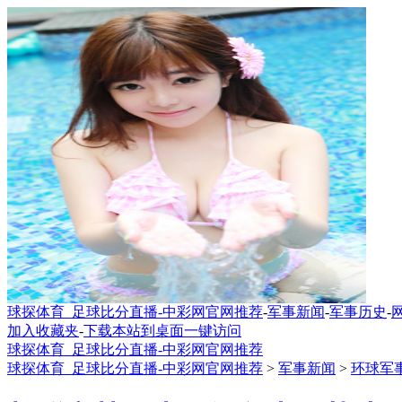
球探体育_足球比分直播-中彩网官网推荐
-
军事新闻
-
军事历史
-
加入收藏夹
-
下载本站到桌面一键访问
球探体育_足球比分直播-中彩网官网推荐
球探体育_足球比分直播-中彩网官网推荐
>
军事新闻
>
环球军