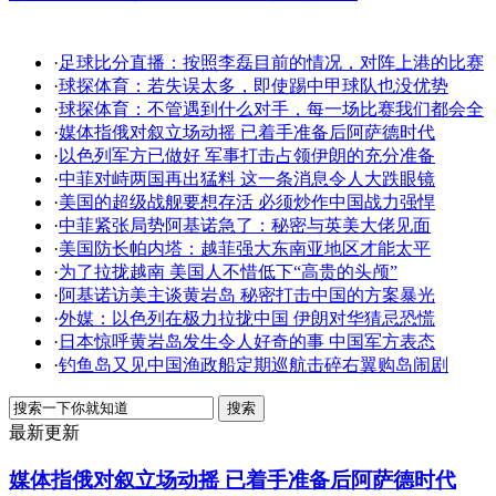
·
足球比分直播：按照李磊目前的情况，对阵上港的比赛
·
球探体育：若失误太多，即使踢中甲球队也没优势
·
球探体育：不管遇到什么对手，每一场比赛我们都会全
·
媒体指俄对叙立场动摇 已着手准备后阿萨德时代
·
以色列军方已做好 军事打击占领伊朗的充分准备
·
中菲对峙两国再出猛料 这一条消息令人大跌眼镜
·
美国的超级战舰要想存活 必须炒作中国战力强悍
·
中菲紧张局势阿基诺急了：秘密与英美大佬见面
·
美国防长帕内塔：越菲强大东南亚地区才能太平
·
为了拉拢越南 美国人不惜低下“高贵的头颅”
·
阿基诺访美主谈黄岩岛 秘密打击中国的方案暴光
·
外媒：以色列在极力拉拢中国 伊朗对华猜忌恐慌
·
日本惊呼黄岩岛发生令人好奇的事 中国军方表态
·
钓鱼岛又见中国渔政船定期巡航击碎右翼购岛闹剧
最新更新
媒体指俄对叙立场动摇 已着手准备后阿萨德时代