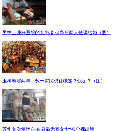
男护士强奸医院的女患者 保释后两人低调结婚（图）
玉树地震两年，数千灾民仍住帐篷？钱呢？（图）
苏州女澡堂玩自拍 身后无辜女士“被全裸出镜