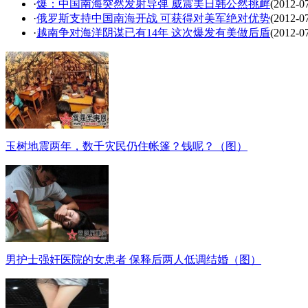
·
爆：中国南海突然发射导弹 威震美日韩公然挑衅
(2012-0
·
俄罗斯支持中国南海开战 可获得对美军绝对优势
(2012-0
·
越南争对海洋阴谋已有14年 这次爆发有美做后盾
(2012-0
玉树地震两年，数千灾民仍住帐篷？钱呢？（图）
男护士强奸医院的女患者 保释后两人低调结婚（图）