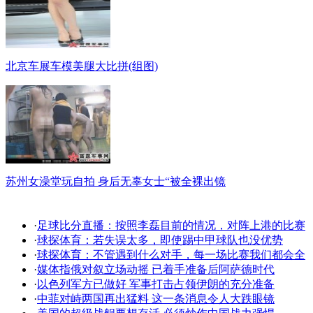
北京车展车模美腿大比拼(组图)
苏州女澡堂玩自拍 身后无辜女士“被全裸出镜
·
足球比分直播：按照李磊目前的情况，对阵上港的比赛
·
球探体育：若失误太多，即使踢中甲球队也没优势
·
球探体育：不管遇到什么对手，每一场比赛我们都会全
·
媒体指俄对叙立场动摇 已着手准备后阿萨德时代
·
以色列军方已做好 军事打击占领伊朗的充分准备
·
中菲对峙两国再出猛料 这一条消息令人大跌眼镜