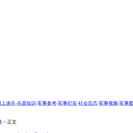
网上谈兵
-
兵器知识
-
军事参考
-
军事纪实
-
社会百态
-
军事视频
-
军事
事
> 正文