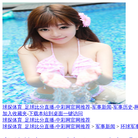
球探体育_足球比分直播-中彩网官网推荐
-
军事新闻
-
军事历史
-
加入收藏夹
-
下载本站到桌面一键访问
球探体育_足球比分直播-中彩网官网推荐
球探体育_足球比分直播-中彩网官网推荐
>
军事新闻
>
环球军