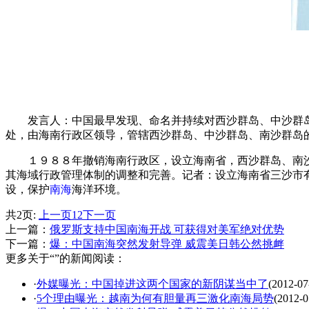
发言人：中国最早发现、命名并持续对西沙群岛、中沙群岛
处，由海南行政区领导，管辖西沙群岛、中沙群岛、南沙群岛
１９８８年撤销海南行政区，设立海南省，西沙群岛、南沙
其海域行政管理体制的调整和完善。记者：设立海南省三沙市
设，保护
南海
海洋环境。
共2页:
上一页
1
2
下一页
上一篇：
俄罗斯支持中国南海开战 可获得对美军绝对优势
下一篇：
爆：中国南海突然发射导弹 威震美日韩公然挑衅
更多关于“”的新闻阅读：
·
外媒曝光：中国掉进这两个国家的新阴谋当中了
(2012-07
·
5个理由曝光：越南为何有胆量再三激化南海局势
(2012-0