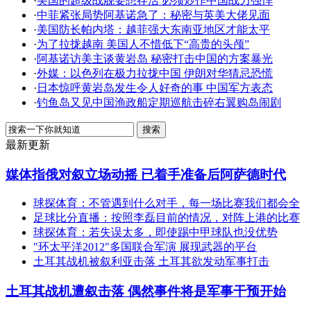
·
美国的超级战舰要想存活 必须炒作中国战力强悍
·
中菲紧张局势阿基诺急了：秘密与英美大佬见面
·
美国防长帕内塔：越菲强大东南亚地区才能太平
·
为了拉拢越南 美国人不惜低下“高贵的头颅”
·
阿基诺访美主谈黄岩岛 秘密打击中国的方案暴光
·
外媒：以色列在极力拉拢中国 伊朗对华猜忌恐慌
·
日本惊呼黄岩岛发生令人好奇的事 中国军方表态
·
钓鱼岛又见中国渔政船定期巡航击碎右翼购岛闹剧
最新更新
媒体指俄对叙立场动摇 已着手准备后阿萨德时代
球探体育：不管遇到什么对手，每一场比赛我们都会全
足球比分直播：按照李磊目前的情况，对阵上港的比赛
球探体育：若失误太多，即使踢中甲球队也没优势
"环太平洋2012"多国联合军演 展现武器的平台
土耳其战机被叙利亚击落 土耳其欲发动军事打击
土耳其战机遭叙击落 偶然事件将是军事干预开始