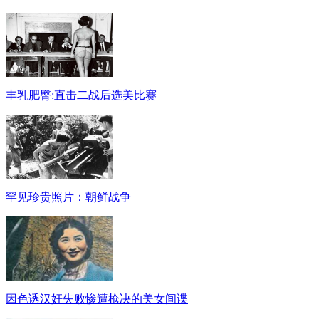
丰乳肥臀:直击二战后选美比赛
罕见珍贵照片：朝鲜战争
因色诱汉奸失败惨遭枪决的美女间谍