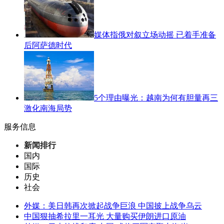
媒体指俄对叙立场动摇 已着手准备
后阿萨德时代
5个理由曝光：越南为何有胆量再三
激化南海局势
服务信息
新闻排行
国内
国际
历史
社会
外媒：美日韩再次掀起战争巨浪 中国披上战争乌云
中国狠抽希拉里一耳光 大量购买伊朗进口原油