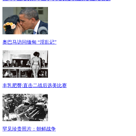
奥巴马访问缅甸 “淫乱记”
丰乳肥臀:直击二战后选美比赛
罕见珍贵照片：朝鲜战争