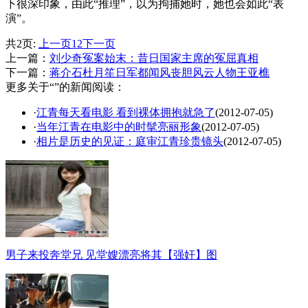
下很深印象，由此“推理”，以为拘捕她时，她也会如此“表
演”。
共2页:
上一页
1
2
下一页
上一篇：
刘少奇冤案始末：昔日国家主席的冤屈真相
下一篇：
蒋介石杜月笙日军都闻风丧胆风云人物王亚樵
更多关于“”的新闻阅读：
·
江青每天看电影 看到裸体拥抱就急了
(2012-07-05)
·
当年江青在电影中的时髦亮丽形象
(2012-07-05)
·
相片是历史的见证：庭审江青珍贵镜头
(2012-07-05)
男子来投奔堂兄 见堂嫂漂亮将其【强奸】图