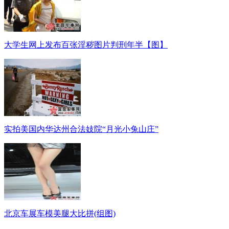
大学生网上发布百张淫秽图片判刑年半【图】
实拍美国内华达州合法妓院“月光小兔山庄”
北京车展车模美腿大比拼(组图)