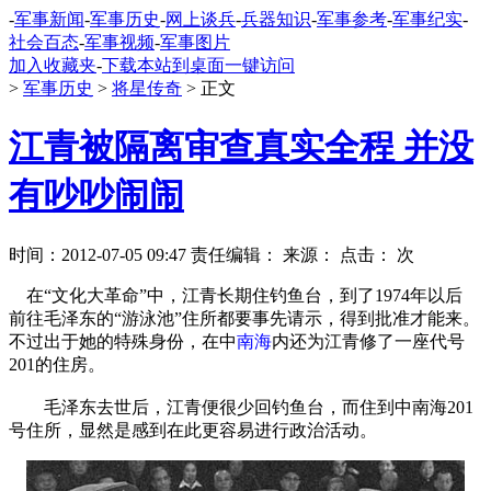
-
军事新闻
-
军事历史
-
网上谈兵
-
兵器知识
-
军事参考
-
军事纪实
-
社会百态
-
军事视频
-
军事图片
加入收藏夹
-
下载本站到桌面一键访问
>
军事历史
>
将星传奇
> 正文
江青被隔离审查真实全程 并没
有吵吵闹闹
时间：2012-07-05 09:47 责任编辑： 来源：
点击：
次
在“文化大革命”中，江青长期住钓鱼台，到了1974年以后
前往毛泽东的“游泳池”住所都要事先请示，得到批准才能来。
不过出于她的特殊身份，在中
南海
内还为江青修了一座代号
201的住房。
毛泽东去世后，江青便很少回钓鱼台，而住到中南海201
号住所，显然是感到在此更容易进行政治活动。