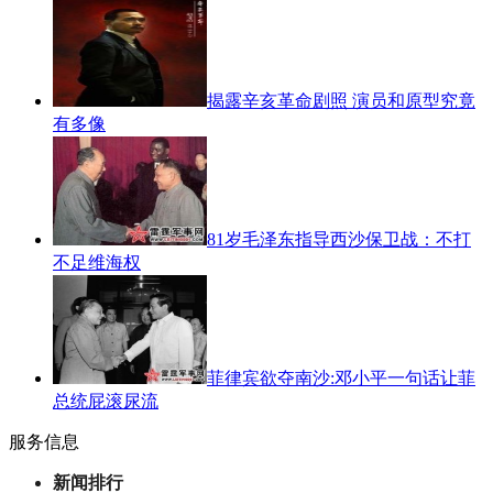
揭露辛亥革命剧照 演员和原型究竟
有多像
81岁毛泽东指导西沙保卫战：不打
不足维海权
菲律宾欲夺南沙:邓小平一句话让菲
总统屁滚尿流
服务信息
新闻排行