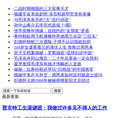
·
二战时期德国的三大军事天才
·
揭露辛亥革命剧照 演员和原型究竟有多像
·
与毛泽东有关的7大“流行词语”
·
孙中山蒋介石学历也造假？[图]
·
张学良晚年情缘：在纽约的“女朋友”是谁
·
希特勒欲用飞机撞楼炸死德黑兰会议“三巨头”
·
彭德怀朝鲜三次遇险:子弹不认识我姓彭的
·
104岁女谍黄慕兰的潜伏人生 曾救过周恩来
·
宋子文档案揭秘：罗斯福提“琉球归还中国”
·
毛泽东井冈山预言：二十年后革命一定会胜利
·
最早发现毛泽东有雄才伟略的人是谁
·
揭秘：比希特勒还早玩“闪电战”的中国将军
·
揭秘中美乒乓外交：周恩来如何应对嬉皮士提问
·
彭德怀元帅1966年被秘密绑架回北京经过
最新更新
普京特工生涯谜团：我做过许多见不得人的工作