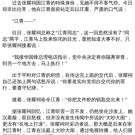
过去张耀祠因江青的特殊身份，见她不得不客气些。今日
却非比往常，他在江青面前站定后以庄重、严肃的口气说：
“江青——”
往日，张耀祠总称之“江青同志”，这一回忽然没有了“同
志”两字，江青马上投来惊诧的目光，显然知道大事不好。只
听张耀祠接着说：
“我接华国锋总理电话指示，党中央决定将你隔离审查，
到另一个地方去，马上执行！”
出于平时对江青的积愤，在传达完上面的交代后，张耀祠
自己还加上两句话怒斥说：“你要老实向党坦白交代你的罪
行，要遵守纪律。”
接着，张耀祠命令江青：“你把文件柜的钥匙交出来！”
据张耀祠回忆，江青听罢一言不发，仍然坐在沙发上。她
沉着脸，双目怒视，但并没有发生传闻中所说的“大吵大闹”，
更没有“在地上打滚”。张耀祠对采访者说，那大概是后来在审
判江青时，江青在法庭上大吵大闹，通过电视转播，给人们留