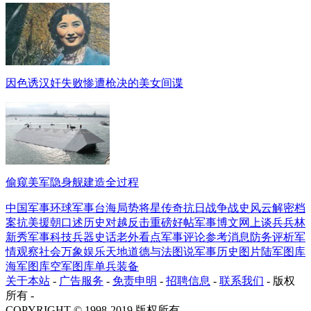
因色诱汉奸失败惨遭枪决的美女间谍
偷窥美军隐身舰建造全过程
中国军事
环球军事
台海局势
将星传奇
抗日战争
战史风云
解密档
案
抗美援朝
口述历史
对越反击
重磅好帖
军事博文
网上谈兵
兵林
新秀
军事科技
兵器史话
老外看点
军事评论
参考消息
防务评析
军
情观察
社会万象
娱乐天地
道德与法
图说军事
历史图片
陆军图库
海军图库
空军图库
单兵装备
关于本站
-
广告服务
-
免责申明
-
招聘信息
-
联系我们
- 版权
所有 -
COPYRIGHT © 1998-2019 版权所有