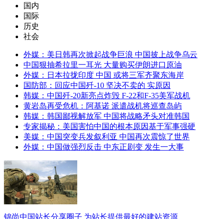
国内
国际
历史
社会
外媒：美日韩再次掀起战争巨浪 中国披上战争乌云
中国狠抽希拉里一耳光 大量购买伊朗进口原油
外媒：日本拉拢印度 中国 或将三军齐聚东海岸
国防部：回应中国歼-10 坚决不卖的 实原因
韩媒：中国歼-20新亮点炸毁 F-22和F-35美军战机
黄岩岛再受危机：阿基诺 派遣战机将巡查岛屿
韩媒：韩国鄙视解放军 中国将战略矛头对准韩国
专家揭秘：美国害怕中国的根本原因基于军事强硬
美媒：中国突变兵发叙利亚 中国再次震惊了世界
外媒：中国做强烈反击 中东正剧变 发生一大事
锦尚中国站长分享圈子 为站长提供最好的建站资源