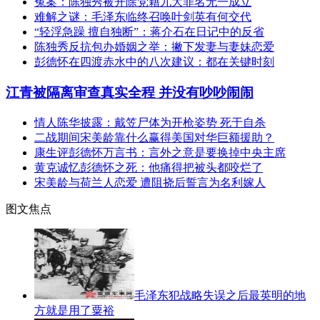
冤案：陈独秀被开除党籍九大罪名无一成立
难解之谜：毛泽东临终召唤叶剑英有何交代
“轻浮急躁 擅自独断”：蒋介石在日记中的反省
陈独秀反抗包办婚姻之举：撇下发妻与妻妹恋爱
彭德怀在四渡赤水中的八次建议：都在关键时刻
江青被隔离审查真实全程 并没有吵吵闹闹
情人陈华披露：戴笠尸体为开枪姿势 死于自杀
二战期间宋美龄靠什么赢得美国对华巨额援助？
康生评彭德怀万言书：言外之意是要换掉中央主席
黄克诚忆彭德怀之死：他痛得把被头都咬烂了
宋美龄与荷兰人恋爱 遭阻挠后誓言为名利嫁人
图文焦点
毛泽东犯战略失误之后最英明的地
方就是用了粟裕