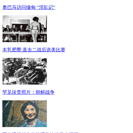
奥巴马访问缅甸 “淫乱记”
丰乳肥臀:直击二战后选美比赛
罕见珍贵照片：朝鲜战争