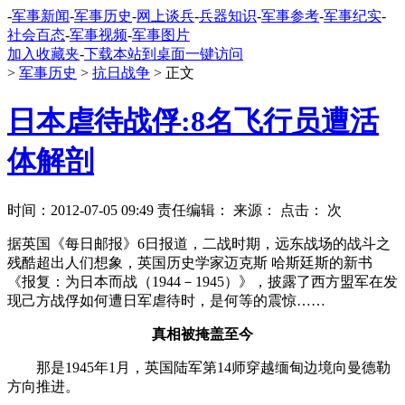
-
军事新闻
-
军事历史
-
网上谈兵
-
兵器知识
-
军事参考
-
军事纪实
-
社会百态
-
军事视频
-
军事图片
加入收藏夹
-
下载本站到桌面一键访问
>
军事历史
>
抗日战争
> 正文
日本虐待战俘:8名飞行员遭活
体解剖
时间：2012-07-05 09:49 责任编辑： 来源：
点击：
次
据英国《每日邮报》6日报道，二战时期，远东战场的战斗之
残酷超出人们想象，英国历史学家迈克斯 哈斯廷斯的新书
《报复：为日本而战（1944－1945）》，披露了西方盟军在发
现己方战俘如何遭日军虐待时，是何等的震惊……
真相被掩盖至今
那是1945年1月，英国陆军第14师穿越缅甸边境向曼德勒
方向推进。