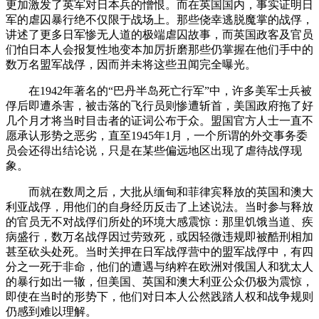
更加激发了英军对日本兵的憎恨。而在英国国内，事实证明日
军的虐囚暴行绝不仅限于战场上。那些侥幸逃脱魔掌的战俘，
讲述了更多日军惨无人道的极端虐囚故事，而英国政客及官员
们怕日本人会报复性地变本加厉折磨那些仍掌握在他们手中的
数万名盟军战俘，因而并未将这些丑闻完全曝光。
在1942年著名的“巴丹半岛死亡行军”中，许多美军士兵被
俘后即遭杀害，被击落的飞行员则惨遭斩首，美国政府拖了好
几个月才将当时目击者的证词公布于众。盟国官方人士一直不
愿承认形势之恶劣，直至1945年1月，一个所谓的外交事务委
员会还得出结论说，只是在某些偏远地区出现了虐待战俘现
象。
而就在数周之后，大批从缅甸和菲律宾释放的英国和澳大
利亚战俘，用他们的自身经历反击了上述说法。当时参与释放
的官员无不对战俘们所处的环境大感震惊：那里饥饿当道、疾
病盛行，数万名战俘因过劳致死，或因轻微违规即被酷刑相加
甚至砍头处死。当时关押在日军战俘营中的盟军战俘中，有四
分之一死于非命，他们的遭遇与纳粹在欧洲对俄国人和犹太人
的暴行如出一辙，但美国、英国和澳大利亚公众仍极为震惊，
即使在当时的形势下，他们对日本人公然践踏人权和战争规则
仍感到难以理解。