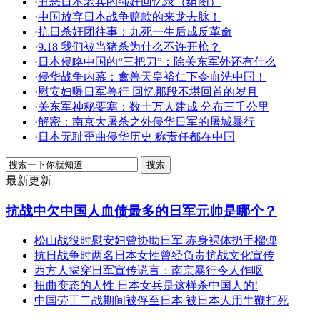
·
丑恶日本老兵的强奸回忆录（组图）
·
中国放弃日本战争赔款的来龙去脉！
·
抗日杀奸团往事：九死一生后成反革命
·
9.18 我们被当猪杀为什么不许开枪？
·
日本侵略中国的“三把刀”：除关东军外还有什么
·
侵华战争内幕：禽兽天皇裕仁下令血洗中国！
·
慰安妇曝日军兽行 回忆那段不堪回首的岁月
·
关东军神秘要塞：数十万人建成 分布三千公里
·
解密：南京大屠杀之外侵华日军的屠城暴行
·
日本无耻歪曲侵华历史 称责任都在中国
最新更新
抗战中欠中国人血债最多的日军元帅是哪个？
松山战役时慰安妇曾协助日军 赤身裸体扔手榴弹
抗日战争时两名日本女性曾经负责抗战文化宣传
西方人揭穿日军宣传谎言：南京暴行令人作呕
扭曲变态的人性 日本女兵是这样杀中国人的!
中国劳工二战期间被俘至日本 被日本人用牛鞭打死