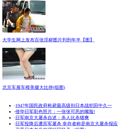
大学生网上发布百张淫秽图片判刑年半【图】
北京车展车模美腿大比拼(组图)
·
1947年国民政府枪毙最高级别日本战犯田中久一
·
侵华日军彩色照片：一张张可恶的嘴脸!
·
日军南京大屠杀自述：杀人比杀猪爽
·
日军投降后遭苏军屠杀 幸存者称是南京大屠杀报应