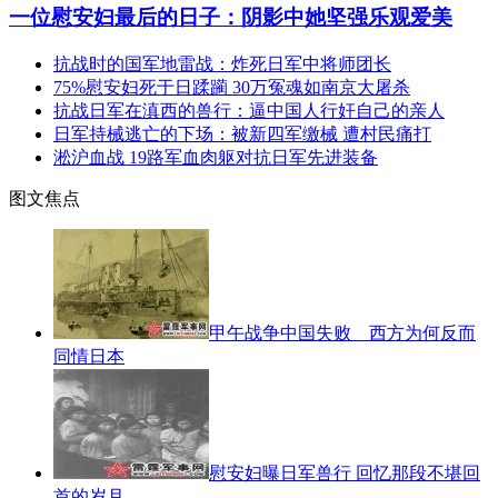
一位慰安妇最后的日子：阴影中她坚强乐观爱美
抗战时的国军地雷战：炸死日军中将师团长
75%慰安妇死于日蹂躏 30万冤魂如南京大屠杀
抗战日军在滇西的兽行：逼中国人行奸自己的亲人
日军持械逃亡的下场：被新四军缴械 遭村民痛打
淞沪血战 19路军血肉躯对抗日军先进装备
图文焦点
甲午战争中国失败 西方为何反而
同情日本
慰安妇曝日军兽行 回忆那段不堪回
首的岁月