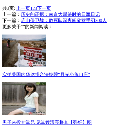
共3页:
上一页
1
2
3
下一页
上一篇：
历史的证据：南京大屠杀时的日军日记
下一篇：
庐山保卫战：敢死队深夜闯敌营手刃300人
更多关于“”的新闻阅读：
实拍美国内华达州合法妓院“月光小兔山庄”
男子来投奔堂兄 见堂嫂漂亮将其【强奸】图