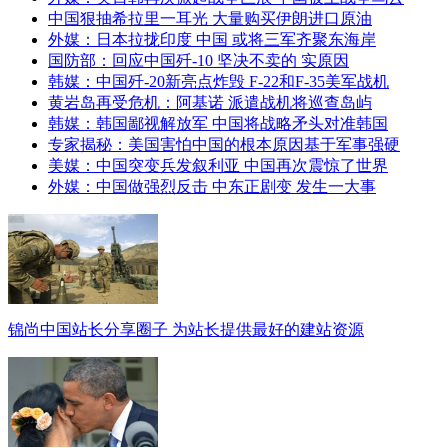
中国狠抽希拉里一耳光 大量购买伊朗进口原油
外媒：日本拉拢印度 中国 或将三军齐聚东海岸
国防部：回应中国歼-10 坚决不卖的 实原因
韩媒：中国歼-20新亮点炸毁 F-22和F-35美军战机
黄岩岛再受危机：阿基诺 派遣战机将巡查岛屿
韩媒：韩国鄙视解放军 中国将战略矛头对准韩国
专家揭秘：美国害怕中国的根本原因基于军事强硬
美媒：中国突变兵发叙利亚 中国再次震惊了世界
外媒：中国做强烈反击 中东正剧变 发生一大事
锦尚中国站长分享圈子 为站长提供最好的建站资源