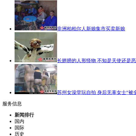
非洲柏柏尔人新娘集市买卖新娘
长翅膀的人形怪物 不知是天使还是
苏州女澡堂玩自拍 身后无辜女士“被
服务信息
新闻排行
国内
国际
历史