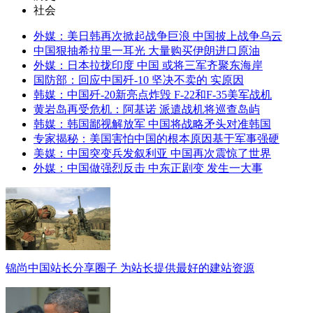
社会
外媒：美日韩再次掀起战争巨浪 中国披上战争乌云
中国狠抽希拉里一耳光 大量购买伊朗进口原油
外媒：日本拉拢印度 中国 或将三军齐聚东海岸
国防部：回应中国歼-10 坚决不卖的 实原因
韩媒：中国歼-20新亮点炸毁 F-22和F-35美军战机
黄岩岛再受危机：阿基诺 派遣战机将巡查岛屿
韩媒：韩国鄙视解放军 中国将战略矛头对准韩国
专家揭秘：美国害怕中国的根本原因基于军事强硬
美媒：中国突变兵发叙利亚 中国再次震惊了世界
外媒：中国做强烈反击 中东正剧变 发生一大事
锦尚中国站长分享圈子 为站长提供最好的建站资源