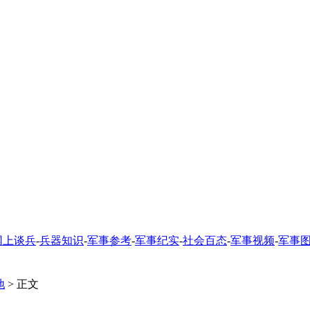
网上谈兵
-
兵器知识
-
军事参考
-
军事纪实
-
社会百态
-
军事视频
-
军事
地
> 正文