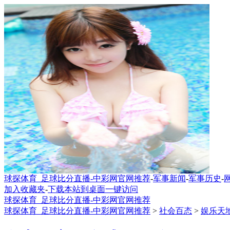
球探体育_足球比分直播-中彩网官网推荐
-
军事新闻
-
军事历史
-
加入收藏夹
-
下载本站到桌面一键访问
球探体育_足球比分直播-中彩网官网推荐
球探体育_足球比分直播-中彩网官网推荐
>
社会百态
>
娱乐天