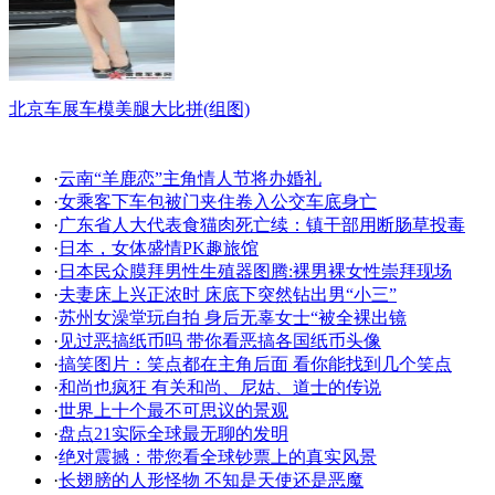
北京车展车模美腿大比拼(组图)
·
云南“羊鹿恋”主角情人节将办婚礼
·
女乘客下车包被门夹住卷入公交车底身亡
·
广东省人大代表食猫肉死亡续：镇干部用断肠草投毒
·
日本，女体盛情PK趣旅馆
·
日本民众膜拜男性生殖器图腾:裸男裸女性崇拜现场
·
夫妻床上兴正浓时 床底下突然钻出男“小三”
·
苏州女澡堂玩自拍 身后无辜女士“被全裸出镜
·
见过恶搞纸币吗 带你看恶搞各国纸币头像
·
搞笑图片：笑点都在主角后面 看你能找到几个笑点
·
和尚也疯狂 有关和尚、尼姑、道士的传说
·
世界上十个最不可思议的景观
·
盘点21实际全球最无聊的发明
·
绝对震撼：带您看全球钞票上的真实风景
·
长翅膀的人形怪物 不知是天使还是恶魔