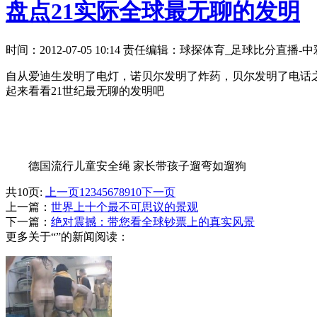
盘点21实际全球最无聊的发明
时间：2012-07-05 10:14 责任编辑：球探体育_足球比分直播
自从爱迪生发明了电灯，诺贝尔发明了炸药，贝尔发明了电话
起来看看21世纪最无聊的发明吧
德国流行儿童安全绳 家长带孩子遛弯如遛狗
共10页:
上一页
1
2
3
4
5
6
7
8
9
10
下一页
上一篇：
世界上十个最不可思议的景观
下一篇：
绝对震撼：带您看全球钞票上的真实风景
更多关于“”的新闻阅读：