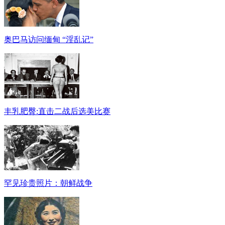
奥巴马访问缅甸 “淫乱记”
丰乳肥臀:直击二战后选美比赛
罕见珍贵照片：朝鲜战争