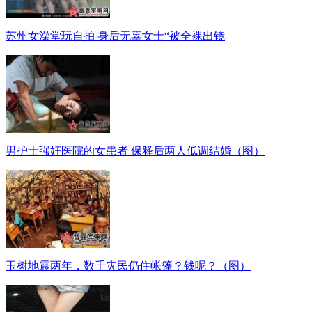
苏州女澡堂玩自拍 身后无辜女士“被全裸出镜
男护士强奸医院的女患者 保释后两人低调结婚（图）
玉树地震两年，数千灾民仍住帐篷？钱呢？（图）