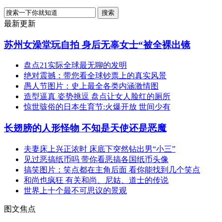
最新更新
苏州女澡堂玩自拍 身后无辜女士“被全裸出镜
盘点21实际全球最无聊的发明
绝对震撼：带您看全球钞票上的真实风景
愚人节图片：史上最全各类内涵激情图
造型逼真 姿势挑逗 盘点让女人脸红的厕所
惊世骇俗的日本生育节:火爆开放 世间少有
长翅膀的人形怪物 不知是天使还是恶魔
夫妻床上兴正浓时 床底下突然钻出男“小三”
见过恶搞纸币吗 带你看恶搞各国纸币头像
搞笑图片：笑点都在主角后面 看你能找到几个笑点
和尚也疯狂 有关和尚、尼姑、道士的传说
世界上十个最不可思议的景观
图文焦点