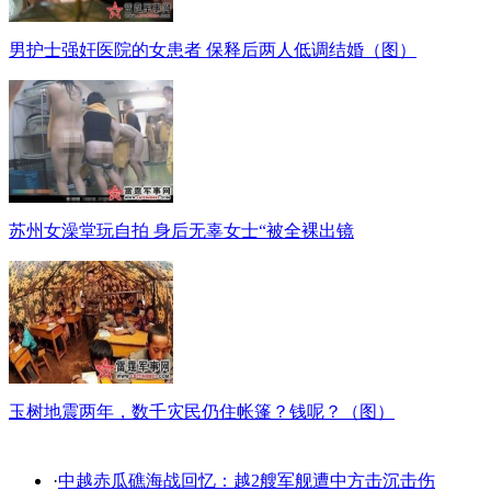
男护士强奸医院的女患者 保释后两人低调结婚（图）
苏州女澡堂玩自拍 身后无辜女士“被全裸出镜
玉树地震两年，数千灾民仍住帐篷？钱呢？（图）
·
中越赤瓜礁海战回忆：越2艘军舰遭中方击沉击伤