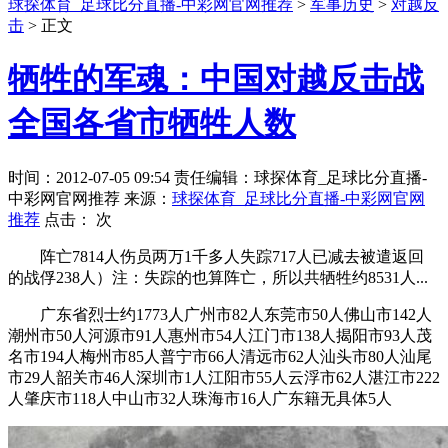
球探体育_足球比分直播-中彩网官网推荐
>
军事历史
>
对越反
击
> 正文
牺牲的军魂：中国对越反击战
全国各省市牺牲人数
时间：2012-07-05 09:54 责任编辑：球探体育_足球比分直播-
中彩网官网推荐 来源：
球探体育_足球比分直播-中彩网官网
推荐
点击：
次
阵亡7814人伤员两万1千多人失踪717人已减去被遣返回
的战俘238人）注：失踪的也算阵亡，所以共牺牲约8531人...
广东省烈士约1773人广州市82人东莞市50人佛山市142人
潮州市50人河源市91人惠州市54人江门市138人揭阳市93人茂
名市194人梅州市85人普宁市66人清远市62人汕头市80人汕尾
市29人韶关市46人深圳市1人江阳市55人云浮市62人湛江市222
人肇庆市118人中山市32人珠海市16人广东籍无具体5人