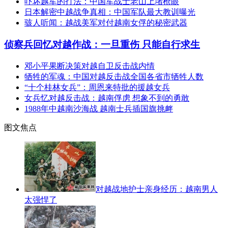
吓坏越军的打法：中国军战士老山上堵枪眼
日本解密中越战争真相：中国军队最大教训曝光
骇人听闻：越战美军对付越南女俘的秘密武器
侦察兵回忆对越作战：一旦重伤 只能自行求生
邓小平果断决策对越自卫反击战内情
牺牲的军魂：中国对越反击战全国各省市牺牲人数
“十个桂林女兵”：周恩来特批的援越女兵
女兵忆对越反击战：越南俘虏 想象不到的勇敢
1988年中越南沙海战 越南士兵插国旗挑衅
图文焦点
对越战地护士亲身经历：越南男人
太强悍了