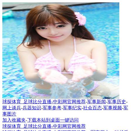
球探体育_足球比分直播-中彩网官网推荐
-
军事新闻
-
军事历史
-
网上谈兵
-
兵器知识
-
军事参考
-
军事纪实
-
社会百态
-
军事视频
-
军
事图片
加入收藏夹
-
下载本站到桌面一键访问
球探体育_足球比分直播-中彩网官网推荐