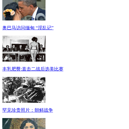
奥巴马访问缅甸 “淫乱记”
丰乳肥臀:直击二战后选美比赛
罕见珍贵照片：朝鲜战争