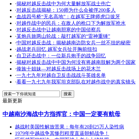
·
揭秘对越反击战中为何大量解放军战士伤亡
·
对越反击战揭秘：150师为什么会被俘200多人
·
血战四号桥“无名高地”：在越军王牌师虎口拔牙
·
对越作战中的民兵：在敌人的枪口下为解放军抢水
·
对越反击战中让越南胆寒的中国侦察兵
·
某炮兵旅两山轮战：敲打越军的“雷神重锤”
·
中国对越反击战：揭秘越南边防女兵一丝不挂的秘密
·
越战老兵回忆 越军女兵扯开胸前纽扣
·
自卫还击战中：一位新兵炮手的战争回忆
·
揭秘对越反击战中中国为何没有将越南肢解为两个国家
·
傣族十姐妹—对越反击战场上的花木兰
·
一九七九年对越自卫反击战战斗英雄名单
·
看看一九七九年我军坦克部队在对越作战中的真实镜头
最新更新
中越南沙海战中方指挥官：中国一定要有航母
越战时美国性解放苦果：每年有20到25万人染性病
1979年中越战争其惨烈程度直逼朝鲜战争！