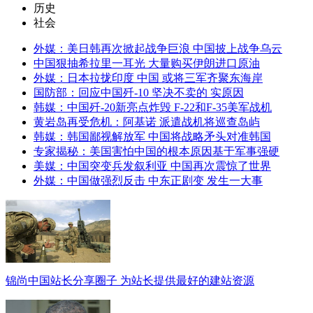
历史
社会
外媒：美日韩再次掀起战争巨浪 中国披上战争乌云
中国狠抽希拉里一耳光 大量购买伊朗进口原油
外媒：日本拉拢印度 中国 或将三军齐聚东海岸
国防部：回应中国歼-10 坚决不卖的 实原因
韩媒：中国歼-20新亮点炸毁 F-22和F-35美军战机
黄岩岛再受危机：阿基诺 派遣战机将巡查岛屿
韩媒：韩国鄙视解放军 中国将战略矛头对准韩国
专家揭秘：美国害怕中国的根本原因基于军事强硬
美媒：中国突变兵发叙利亚 中国再次震惊了世界
外媒：中国做强烈反击 中东正剧变 发生一大事
锦尚中国站长分享圈子 为站长提供最好的建站资源