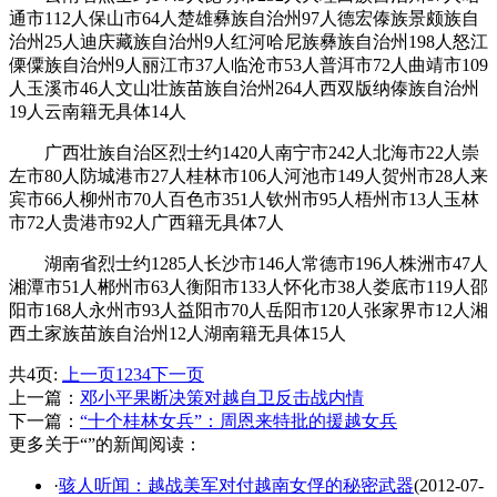
通市112人保山市64人楚雄彝族自治州97人德宏傣族景颇族自
治州25人迪庆藏族自治州9人红河哈尼族彝族自治州198人怒江
傈僳族自治州9人丽江市37人临沧市53人普洱市72人曲靖市109
人玉溪市46人文山壮族苗族自治州264人西双版纳傣族自治州
19人云南籍无具体14人
广西壮族自治区烈士约1420人南宁市242人北海市22人崇
左市80人防城港市27人桂林市106人河池市149人贺州市28人来
宾市66人柳州市70人百色市351人钦州市95人梧州市13人玉林
市72人贵港市92人广西籍无具体7人
湖南省烈士约1285人长沙市146人常德市196人株洲市47人
湘潭市51人郴州市63人衡阳市133人怀化市38人娄底市119人邵
阳市168人永州市93人益阳市70人岳阳市120人张家界市12人湘
西土家族苗族自治州12人湖南籍无具体15人
共4页:
上一页
1
2
3
4
下一页
上一篇：
邓小平果断决策对越自卫反击战内情
下一篇：
“十个桂林女兵”：周恩来特批的援越女兵
更多关于“”的新闻阅读：
·
骇人听闻：越战美军对付越南女俘的秘密武器
(2012-07-