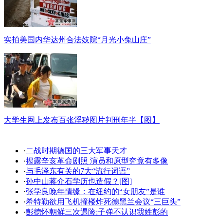
实拍美国内华达州合法妓院“月光小兔山庄”
大学生网上发布百张淫秽图片判刑年半【图】
·
二战时期德国的三大军事天才
·
揭露辛亥革命剧照 演员和原型究竟有多像
·
与毛泽东有关的7大“流行词语”
·
孙中山蒋介石学历也造假？[图]
·
张学良晚年情缘：在纽约的“女朋友”是谁
·
希特勒欲用飞机撞楼炸死德黑兰会议“三巨头”
·
彭德怀朝鲜三次遇险:子弹不认识我姓彭的