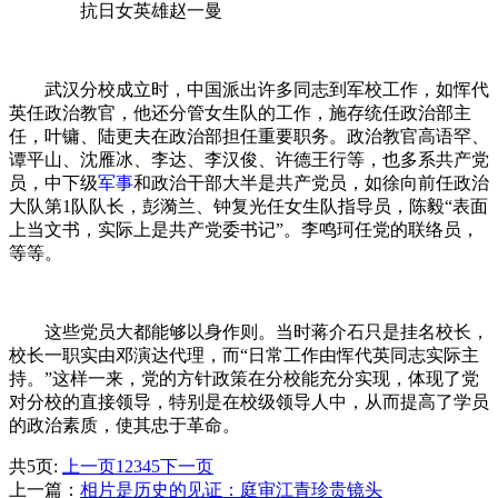
抗日女英雄赵一曼
武汉分校成立时，中国派出许多同志到军校工作，如恽代
英任政治教官，他还分管女生队的工作，施存统任政治部主
任，叶镛、陆更夫在政治部担任重要职务。政治教官高语罕、
谭平山、沈雁冰、李达、李汉俊、许德王行等，也多系共产党
员，中下级
军事
和政治干部大半是共产党员，如徐向前任政治
大队第1队队长，彭漪兰、钟复光任女生队指导员，陈毅“表面
上当文书，实际上是共产党委书记”。李鸣珂任党的联络员，
等等。
这些党员大都能够以身作则。当时蒋介石只是挂名校长，
校长一职实由邓演达代理，而“日常工作由恽代英同志实际主
持。”这样一来，党的方针政策在分校能充分实现，体现了党
对分校的直接领导，特别是在校级领导人中，从而提高了学员
的政治素质，使其忠于革命。
共5页:
上一页
1
2
3
4
5
下一页
上一篇：
相片是历史的见证：庭审江青珍贵镜头