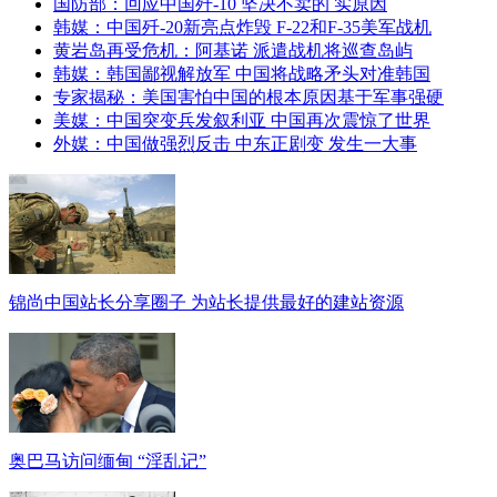
国防部：回应中国歼-10 坚决不卖的 实原因
韩媒：中国歼-20新亮点炸毁 F-22和F-35美军战机
黄岩岛再受危机：阿基诺 派遣战机将巡查岛屿
韩媒：韩国鄙视解放军 中国将战略矛头对准韩国
专家揭秘：美国害怕中国的根本原因基于军事强硬
美媒：中国突变兵发叙利亚 中国再次震惊了世界
外媒：中国做强烈反击 中东正剧变 发生一大事
锦尚中国站长分享圈子 为站长提供最好的建站资源
奥巴马访问缅甸 “淫乱记”