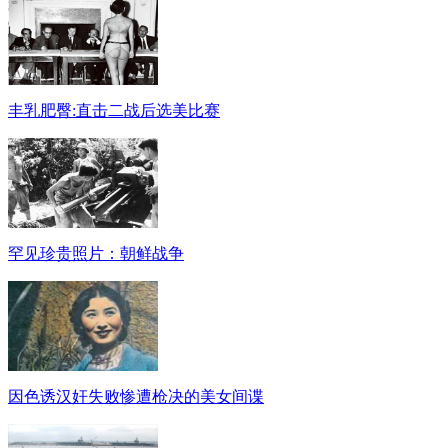
丰乳肥臀:直击二战后选美比赛
罕见珍贵照片：朝鲜战争
因色诱汉奸失败惨遭枪决的美女间谍