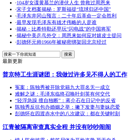
·
104岁女谍黄慕兰的潜伏人生 曾救过周恩来
·
宋子文档案揭秘：罗斯福提“琉球归还中国”
·
毛泽东井冈山预言：二十年后革命一定会胜利
·
最早发现毛泽东有雄才伟略的人是谁
·
揭秘：比希特勒还早玩“闪电战”的中国将军
·
揭秘中美乒乓外交：周恩来如何应对嬉皮士提问
·
彭德怀元帅1966年被秘密绑架回北京经过
最新更新
普京特工生涯谜团：我做过许多见不得人的工作
冤案：陈独秀被开除党籍九大罪名无一成立
难解之谜：毛泽东临终召唤叶剑英有何交代
“轻浮急躁 擅自独断”：蒋介石在日记中的反省
陈独秀反抗包办婚姻之举：撇下发妻与妻妹恋爱
彭德怀在四渡赤水中的八次建议：都在关键时刻
江青被隔离审查真实全程 并没有吵吵闹闹