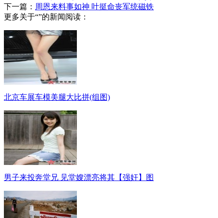
下一篇：
周恩来料事如神 叶挺命丧军统磁铁
更多关于“”的新闻阅读：
北京车展车模美腿大比拼(组图)
男子来投奔堂兄 见堂嫂漂亮将其【强奸】图