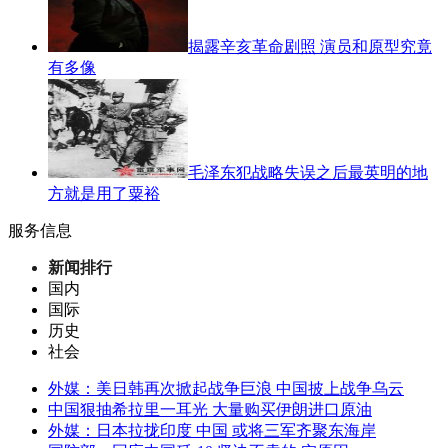
揭露辛亥革命剧照 演员和原型究竟
有多像
毛泽东犯战略失误之后最英明的地
方就是用了粟裕
服务信息
新闻排行
国内
国际
历史
社会
外媒：美日韩再次掀起战争巨浪 中国披上战争乌云
中国狠抽希拉里一耳光 大量购买伊朗进口原油
外媒：日本拉拢印度 中国 或将三军齐聚东海岸