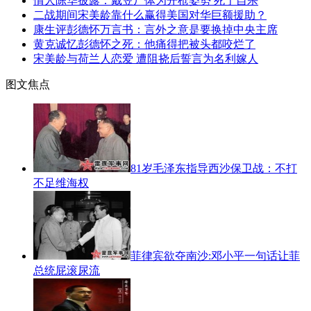
情人陈华披露：戴笠尸体为开枪姿势 死于自杀
二战期间宋美龄靠什么赢得美国对华巨额援助？
康生评彭德怀万言书：言外之意是要换掉中央主席
黄克诚忆彭德怀之死：他痛得把被头都咬烂了
宋美龄与荷兰人恋爱 遭阻挠后誓言为名利嫁人
图文焦点
81岁毛泽东指导西沙保卫战：不打
不足维海权
菲律宾欲夺南沙:邓小平一句话让菲
总统屁滚尿流