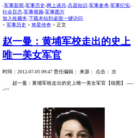
-
军事新闻
-
军事历史
-
网上谈兵
-
兵器知识
-
军事参考
-
军事纪实
-
社会百态
-
军事视频
-
军事图片
加入收藏夹
-
下载本站到桌面一键访问
>
军事历史
>
将星传奇
> 正文
赵一曼：黄埔军校走出的史上
唯一美女军官
时间：2012-07-05 09:47 责任编辑： 来源：
点击：
次
赵一曼：黄埔军校走出的史上唯一美女军官【组图】 ----
->>