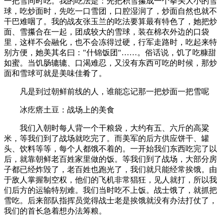
一把雪同时吃。我的吃法是：先把积雪攥成一个拳头大小的雪
球，吃炒面时，先吃一口雪团，口腔湿润了，炒面自然也就不
干巴难咽了。我的战友张玉兰的吃法要算最有特色了，她把炒
面、雪攥合在一起，团成较大的雪球，装在棉衣外边的口袋
里，这样不会融化，也不会冻得过硬，行军走路时，吃起来特
别方便，她美其名曰："什锦饭团"……。俗话说，饥了吃糠甜
如蜜。当饥肠辘辘、口渴难忍，又没有东西可吃的时候，那炒
面和雪球可就是美味佳肴了。
凡是到过朝鲜前线的人，谁能忘记那一把炒面一把雪呢­
冰疙瘩土豆：战场上的美食
我们入朝时每人背一个干粮袋，大约有五、六斤的高粱
米，等我们到了战场就吃完了。而美军的后方供应饼干、罐
头、饮料等等，每个人都饿不着的。一开始我们东西吃完了以
后，就靠朝鲜老百姓家里做的饭。等我们到了战场，大部分房
子都已经炸毁了，老百姓也跑光了，我们就只能经常挨饿。由
于敌人掌握制空权，他们的飞机非常猖狂，见人就打，所以我
们后方的运输特别难。我们当时吃不上饭。战士饿了，就抓把
雪吃。后来部队指挥员觉得战士老是挨饿就没有办法打仗了，
我们的首长急着想办法筹粮。