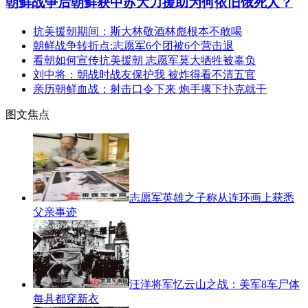
朝鲜战争后朝鲜获中苏大力援助为何依旧饿死人？
抗美援朝期间：斯大林敬酒林彪根本不敢喝
朝鲜战争转折点:志愿军6个团被6个营击退
看朝如何宣传抗美援朝 志愿军莫大牺牲被辜负
刘中将：朝战时战友保护我 被炸得看不清五官
亲历朝鲜血战：射击口令下来 炮手撂下扑克就干
图文焦点
志愿军英雄之子称从连环画上获悉
父亲事迹
汪洋将军忆云山之战：美军8车尸体
每具都穿新衣