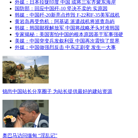
外媒：日本拉拢印度 中国 或将三军齐聚东海岸
国防部：回应中国歼-10 坚决不卖的 实原因
韩媒：中国歼-20新亮点炸毁 F-22和F-35美军战机
黄岩岛再受危机：阿基诺 派遣战机将巡查岛屿
韩媒：韩国鄙视解放军 中国将战略矛头对准韩国
专家揭秘：美国害怕中国的根本原因基于军事强硬
美媒：中国突变兵发叙利亚 中国再次震惊了世界
外媒：中国做强烈反击 中东正剧变 发生一大事
锦尚中国站长分享圈子 为站长提供最好的建站资源
奥巴马访问缅甸 “淫乱记”