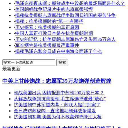
·
毛泽东彻夜未眠：朝鲜战争中设想的最坏局面是什么？
·
美国朝鲜战争纪录片中的志愿军很强悍
·
揭秘抗美援朝志愿军战俘争取回归祖国的艰苦斗争
·
揭秘：抗美援朝时的“第一”有哪些
·
历史探索：抗美援朝的真正原因
·
中国人真正打败日本是在抗美援朝时期
·
历史的记忆：抗美援朝志愿军伤亡及失踪36万余人
·
军长牺牲是抗美援朝最严重事件
·
揭秘毛泽东和金日成在中南海会面谈了什么
最新更新
中美上甘岭炮战：志愿军35万发炮弹创造辉煌
朝战美国出兵 因情报测中苏朝200万攻日本？
从解放战争到抗美援朝 毛主席选择谁最“放心”
抗美援朝中苏军援内幕：苏联人抠门到家了
金日成访苏秘闻：直接推动朝鲜战争爆发
抗美援朝初期 美国为何不敢轰炸鸭绿江大桥