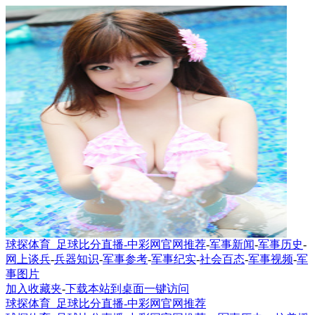
球探体育_足球比分直播-中彩网官网推荐
-
军事新闻
-
军事历史
-
网上谈兵
-
兵器知识
-
军事参考
-
军事纪实
-
社会百态
-
军事视频
-
军
事图片
加入收藏夹
-
下载本站到桌面一键访问
球探体育_足球比分直播-中彩网官网推荐