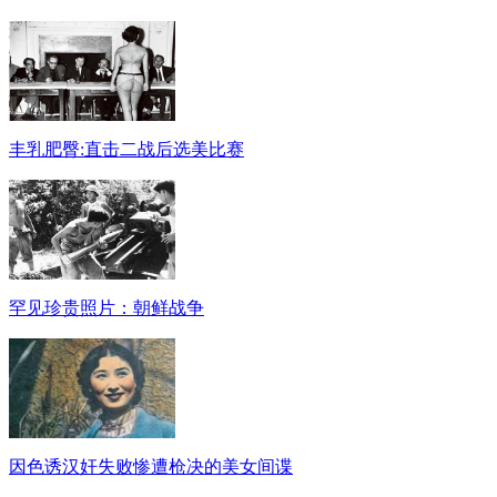
丰乳肥臀:直击二战后选美比赛
罕见珍贵照片：朝鲜战争
因色诱汉奸失败惨遭枪决的美女间谍