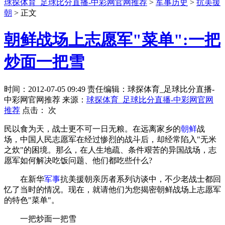
球探体育_足球比分直播-中彩网官网推荐
>
军事历史
>
抗美援
朝
> 正文
朝鲜战场上志愿军"菜单":一把
炒面一把雪
时间：2012-07-05 09:49 责任编辑：球探体育_足球比分直播-
中彩网官网推荐 来源：
球探体育_足球比分直播-中彩网官网
推荐
点击：
次
民以食为天，战士更不可一日无粮。在远离家乡的
朝鲜
战
场，中国人民志愿军在经过惨烈的战斗后，却经常陷入"无米
之炊"的困境。那么，在人生地疏、条件艰苦的异国战场，志
愿军如何解决吃饭问题、他们都吃些什么?
在新华
军事
抗美援朝亲历者系列访谈中，不少老战士都回
忆了当时的情况。现在，就请他们为您揭密朝鲜战场上志愿军
的特色"菜单"。
一把炒面一把雪