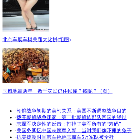
北京车展车模美腿大比拼(组图)
玉树地震两年，数千灾民仍住帐篷？钱呢？（图）
·
朝鲜战争初期的美韩关系：美国不断调整战争目的
·
拨开朝鲜战争迷雾：第二批朝鲜族部队回国的经过
·
志愿军决定性的反击：打掉了美军所有的“筹码”
·
美国务卿忆中国志愿军入朝：当时我们像吓瘫的兔子
·
抗美援朝时间韩军挑衅志愿军5万军队被全歼