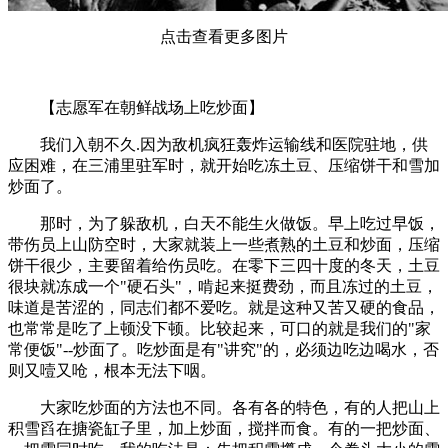
点击查看更多图片
【志愿军在朝鲜战场上吃炒面】
我们入朝不久.因为敌机疯狂轰炸运输线和医院驻地，供
应困难，在三浦里驻军时，就开始吃冻土豆、压缩饼干和雪加
炒面了。
那时，为了躲敌机，白天不能生火做饭。早上吃过早饭，
带伤员上山防空时，大家就装上一些煮熟的土豆和炒面，压缩
饼干很少，主要留着给伤员吃。在零下三四十度的冬天，土豆
很块就冻成一个"硬石头"，啃起来挺费劲，而且冻过的土豆，
味道是苦涩的，同志们都不爱吃。就是这种又苦又硬的食品，
也常常是吃了上顿没下顿。比较起来，可口的就是我们的"家
常便饭"--炒面了。吃炒面是有"讲究"的，必须边吃边喝水，否
则又噎又呛，根本无法下咽。
大家吃炒面的方法也不同。各有各的特色，有的人把山上
积雪舀在搪瓷缸子里，加上炒面，搅拌而食。有的一把炒面、