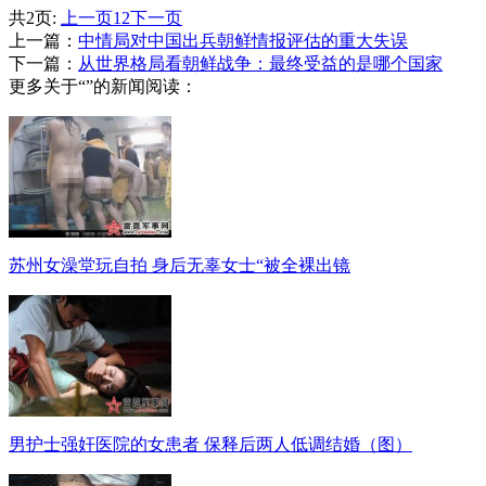
共2页:
上一页
1
2
下一页
上一篇：
中情局对中国出兵朝鲜情报评估的重大失误
下一篇：
从世界格局看朝鲜战争：最终受益的是哪个国家
更多关于“”的新闻阅读：
苏州女澡堂玩自拍 身后无辜女士“被全裸出镜
男护士强奸医院的女患者 保释后两人低调结婚（图）