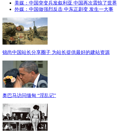
美媒：中国突变兵发叙利亚 中国再次震惊了世界
外媒：中国做强烈反击 中东正剧变 发生一大事
锦尚中国站长分享圈子 为站长提供最好的建站资源
奥巴马访问缅甸 “淫乱记”