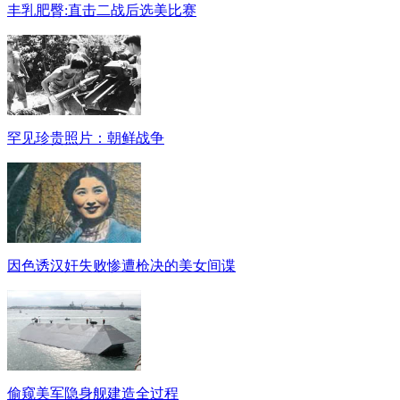
丰乳肥臀:直击二战后选美比赛
罕见珍贵照片：朝鲜战争
因色诱汉奸失败惨遭枪决的美女间谍
偷窥美军隐身舰建造全过程