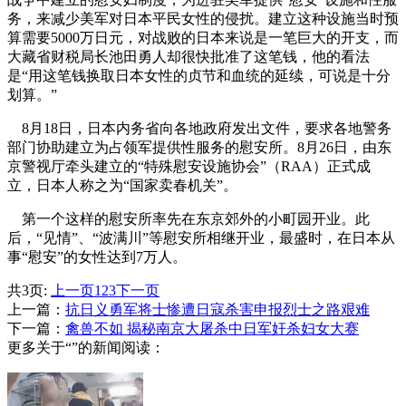
务，来减少美军对日本平民女性的侵扰。建立这种设施当时预
算需要5000万日元，对战败的日本来说是一笔巨大的开支，而
大藏省财税局长池田勇人却很快批准了这笔钱，他的看法
是“用这笔钱换取日本女性的贞节和血统的延续，可说是十分
划算。”
8月18日，日本内务省向各地政府发出文件，要求各地警务
部门协助建立为占领军提供性服务的慰安所。8月26日，由东
京警视厅牵头建立的“特殊慰安设施协会”（RAA）正式成
立，日本人称之为“国家卖春机关”。
第一个这样的慰安所率先在东京郊外的小町园开业。此
后，“见情”、“波满川”等慰安所相继开业，最盛时，在日本从
事“慰安”的女性达到7万人。
共3页:
上一页
1
2
3
下一页
上一篇：
抗日义勇军将士惨遭日寇杀害申报烈士之路艰难
下一篇：
禽兽不如 揭秘南京大屠杀中日军奸杀妇女大赛
更多关于“”的新闻阅读：