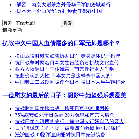
·
解密：南京大屠杀之外侵华日军的屠城暴行
·
日本无耻歪曲侵华历史 称责任都在中国
最新更新
抗战中欠中国人血债最多的日军元帅是哪个？
松山战役时慰安妇曾协助日军 赤身裸体扔手榴弹
抗日战争时两名日本女性曾经负责抗战文化宣传
西方人揭穿日军宣传谎言：南京暴行令人作呕
扭曲变态的人性 日本女兵是这样杀中国人的!
中国劳工二战期间被俘至日本 被日本人用牛鞭打死
一位慰安妇最后的日子：阴影中她坚强乐观爱美
抗战时的国军地雷战：炸死日军中将师团长
75%慰安妇死于日蹂躏 30万冤魂如南京大屠杀
抗战日军在滇西的兽行：逼中国人行奸自己的亲人
日军持械逃亡的下场：被新四军缴械 遭村民痛打
淞沪血战 19路军血肉躯对抗日军先进装备