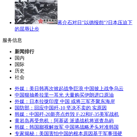
蒋介石对日"以德报怨"?日本压迫下
的屈辱让步
服务信息
新闻排行
国内
国际
历史
社会
外媒：美日韩再次掀起战争巨浪 中国披上战争乌云
中国狠抽希拉里一耳光 大量购买伊朗进口原油
外媒：日本拉拢印度 中国 或将三军齐聚东海岸
国防部：回应中国歼-10 坚决不卖的 实原因
韩媒：中国歼-20新亮点炸毁 F-22和F-35美军战机
黄岩岛再受危机：阿基诺 派遣战机将巡查岛屿
韩媒：韩国鄙视解放军 中国将战略矛头对准韩国
专家揭秘：美国害怕中国的根本原因基于军事强硬