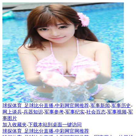
球探体育_足球比分直播-中彩网官网推荐
-
军事新闻
-
军事历史
-
网上谈兵
-
兵器知识
-
军事参考
-
军事纪实
-
社会百态
-
军事视频
-
军
事图片
加入收藏夹
-
下载本站到桌面一键访问
球探体育_足球比分直播-中彩网官网推荐