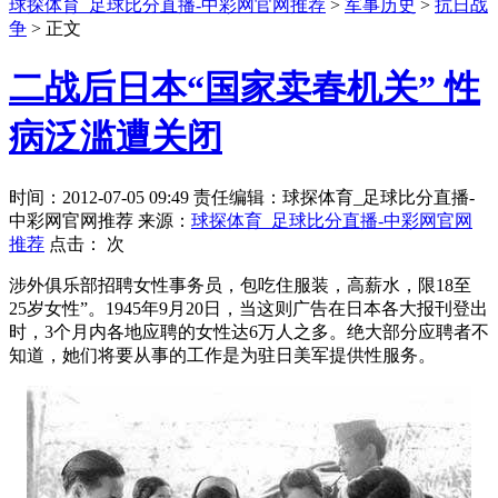
球探体育_足球比分直播-中彩网官网推荐
>
军事历史
>
抗日战
争
> 正文
二战后日本“国家卖春机关” 性
病泛滥遭关闭
时间：2012-07-05 09:49 责任编辑：球探体育_足球比分直播-
中彩网官网推荐 来源：
球探体育_足球比分直播-中彩网官网
推荐
点击：
次
涉外俱乐部招聘女性事务员，包吃住服装，高薪水，限18至
25岁女性”。1945年9月20日，当这则广告在日本各大报刊登出
时，3个月内各地应聘的女性达6万人之多。绝大部分应聘者不
知道，她们将要从事的工作是为驻日美军提供性服务。