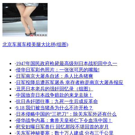
北京车展车模美腿大比拼(组图)
·
1947年国民政府枪毙最高级别日本战犯田中久一
·
侵华日军彩色照片：一张张可恶的嘴脸!
·
日军南京大屠杀自述：杀人比杀猪爽
·
日军投降后遭苏军屠杀 幸存者称是南京大屠杀报应
·
丑恶日本老兵的强奸回忆录（组图）
·
中国放弃日本战争赔款的来龙去脉！
·
抗日杀奸团往事：九死一生后成反革命
·
9.18 我们被当猪杀为什么不许开枪？
·
日本侵略中国的“三把刀”：除关东军外还有什么
·
侵华战争内幕：禽兽天皇裕仁下令血洗中国！
·
慰安妇曝日军兽行 回忆那段不堪回首的岁月
·
关东军神秘要塞：数十万人建成 分布三千公里