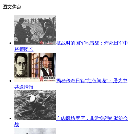
图文焦点
抗战时的国军地雷战：炸死日军中
将师团长
揭秘传奇日籍“红色间谍”：屡为中
共送情报
血肉磨坊罗店，非常惨烈的淞沪会
战