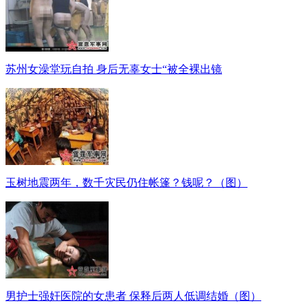
苏州女澡堂玩自拍 身后无辜女士“被全裸出镜
玉树地震两年，数千灾民仍住帐篷？钱呢？（图）
男护士强奸医院的女患者 保释后两人低调结婚（图）