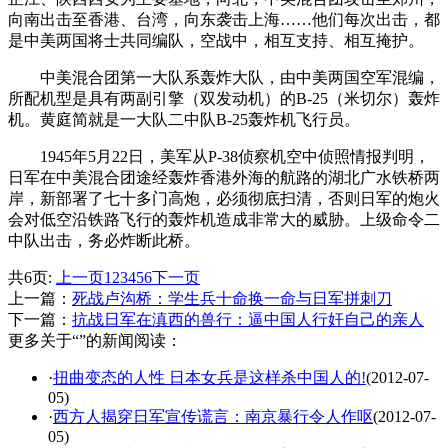
向南出击至香港、台湾，向东袭击上海……他们每次出击，都
是中美两国将士共同编队，空战中，相互支持、相互掩护。
中美混合团第一大队系轰炸大队，由中美两国空军混编，
所配机型是具有两副引擎（双发动机）的B-25（米切尔）轰炸
机。黄庭简就是一大队二中队B-25轰炸机飞行员。
1945年5月22日，美军从P-38侦察机空中侦照情报判明，
日军在中美混合团途经轰炸香港外海的航路的湖北广水铁桥两
岸，新部署了七十多门高炮，必须彻底扫清，否则日军的炮火
会对低空沿铁路飞行的轰炸机造成非常大的威胁。上级命令二
中队出击，务必炸断此桥。
共6页:
上一页
1
2
3
4
5
6
下一页
上一篇：
死战卢沟桥：学生兵十命换一命与日军拼刺刀
下一篇：
抗战日军在滇西的兽行：逼中国人行奸自己的亲人
更多关于“”的新闻阅读：
·
扭曲变态的人性 日本女兵是这样杀中国人的!
(2012-07-
05)
·
西方人揭穿日军宣传谎言：南京暴行令人作呕
(2012-07-
05)