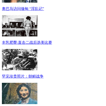
奥巴马访问缅甸 “淫乱记”
丰乳肥臀:直击二战后选美比赛
罕见珍贵照片：朝鲜战争