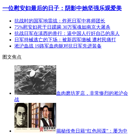
一位慰安妇最后的日子：阴影中她坚强乐观爱美
抗战时的国军地雷战：炸死日军中将师团长
75%慰安妇死于日蹂躏 30万冤魂如南京大屠杀
抗战日军在滇西的兽行：逼中国人行奸自己的亲人
日军持械逃亡的下场：被新四军缴械 遭村民痛打
淞沪血战 19路军血肉躯对抗日军先进装备
图文焦点
血肉磨坊罗店，非常惨烈的淞沪会
战
揭秘传奇日籍“红色间谍”：屡为中