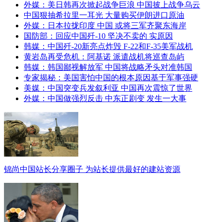
外媒：美日韩再次掀起战争巨浪 中国披上战争乌云
中国狠抽希拉里一耳光 大量购买伊朗进口原油
外媒：日本拉拢印度 中国 或将三军齐聚东海岸
国防部：回应中国歼-10 坚决不卖的 实原因
韩媒：中国歼-20新亮点炸毁 F-22和F-35美军战机
黄岩岛再受危机：阿基诺 派遣战机将巡查岛屿
韩媒：韩国鄙视解放军 中国将战略矛头对准韩国
专家揭秘：美国害怕中国的根本原因基于军事强硬
美媒：中国突变兵发叙利亚 中国再次震惊了世界
外媒：中国做强烈反击 中东正剧变 发生一大事
锦尚中国站长分享圈子 为站长提供最好的建站资源