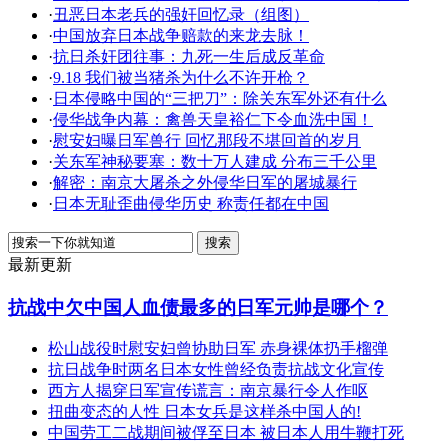
·
丑恶日本老兵的强奸回忆录（组图）
·
中国放弃日本战争赔款的来龙去脉！
·
抗日杀奸团往事：九死一生后成反革命
·
9.18 我们被当猪杀为什么不许开枪？
·
日本侵略中国的“三把刀”：除关东军外还有什么
·
侵华战争内幕：禽兽天皇裕仁下令血洗中国！
·
慰安妇曝日军兽行 回忆那段不堪回首的岁月
·
关东军神秘要塞：数十万人建成 分布三千公里
·
解密：南京大屠杀之外侵华日军的屠城暴行
·
日本无耻歪曲侵华历史 称责任都在中国
最新更新
抗战中欠中国人血债最多的日军元帅是哪个？
松山战役时慰安妇曾协助日军 赤身裸体扔手榴弹
抗日战争时两名日本女性曾经负责抗战文化宣传
西方人揭穿日军宣传谎言：南京暴行令人作呕
扭曲变态的人性 日本女兵是这样杀中国人的!
中国劳工二战期间被俘至日本 被日本人用牛鞭打死