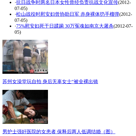
·
抗日战争时两名日本女性曾经负责抗战文化宣传
(2012-
07-05)
·
松山战役时慰安妇曾协助日军 赤身裸体扔手榴弹
(2012-
07-05)
·
75%慰安妇死于日蹂躏 30万冤魂如南京大屠杀
(2012-07-
05)
苏州女澡堂玩自拍 身后无辜女士“被全裸出镜
男护士强奸医院的女患者 保释后两人低调结婚（图）