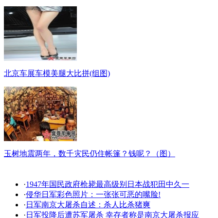
北京车展车模美腿大比拼(组图)
玉树地震两年，数千灾民仍住帐篷？钱呢？（图）
·
1947年国民政府枪毙最高级别日本战犯田中久一
·
侵华日军彩色照片：一张张可恶的嘴脸!
·
日军南京大屠杀自述：杀人比杀猪爽
·
日军投降后遭苏军屠杀 幸存者称是南京大屠杀报应