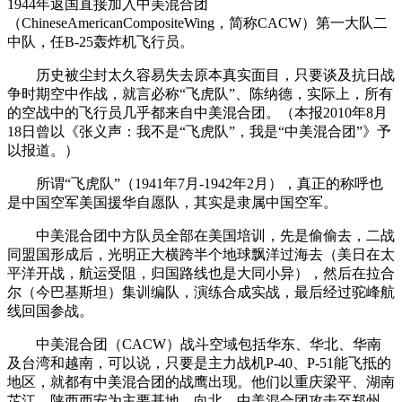
1944年返国直接加入中美混合团
（ChineseAmericanCompositeWing，简称CACW）第一大队二
中队，任B-25轰炸机飞行员。
历史被尘封太久容易失去原本真实面目，只要谈及抗日战
争时期空中作战，就言必称“飞虎队”、陈纳德，实际上，所有
的空战中的飞行员几乎都来自中美混合团。（本报2010年8月
18日曾以《张义声：我不是“飞虎队”，我是“中美混合团”》予
以报道。）
所谓“飞虎队”（1941年7月-1942年2月），真正的称呼也
是中国空军美国援华自愿队，其实是隶属中国空军。
中美混合团中方队员全部在美国培训，先是偷偷去，二战
同盟国形成后，光明正大横跨半个地球飘洋过海去（美日在太
平洋开战，航运受阻，归国路线也是大同小异），然后在拉合
尔（今巴基斯坦）集训编队，演练合成实战，最后经过驼峰航
线回国参战。
中美混合团（CACW）战斗空域包括华东、华北、华南
及台湾和越南，可以说，只要是主力战机P-40、P-51能飞抵的
地区，就都有中美混合团的战鹰出现。他们以重庆梁平、湖南
芷江、陕西西安为主要基地，向北，中美混合团攻击至郑州，