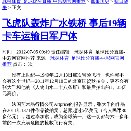
球探体育_足球比分直播-中彩网官网推荐
>
军事历史
>
抗日战
争
> 正文
飞虎队轰炸广水铁桥 事后19辆
卡车运输日军尸体
时间：2012-07-05 09:49 责任编辑：球探体育_足球比分直播-
中彩网官网推荐 来源：
球探体育_足球比分直播-中彩网官网
推荐
点击：
次
没有上世纪—1949年12月13日那次冒险飞行，也许就不
会有这个世纪—2011年12月18日的北京国贸秋拍会，更不会有
张大千和他的《人物山水二十八条屏》和最后拍出的1。35亿
元高价。
法国艺术品行情公司Artprice的报告显示，张大千的作品
在2011年1371件作品被拍卖，总额超过5亿美元（合人民币30
多亿元），超过毕加索，成为全球第一。这一切都与六十多年
前的一次充满危险的抢救飞行有关。