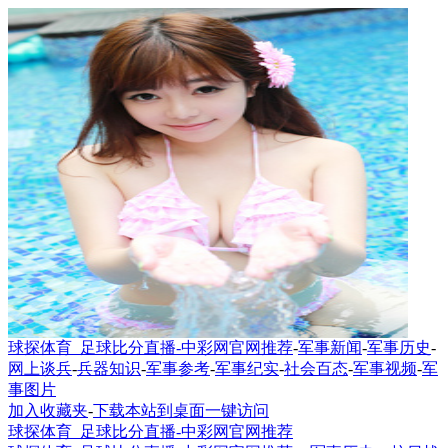
球探体育_足球比分直播-中彩网官网推荐
-
军事新闻
-
军事历史
-
网上谈兵
-
兵器知识
-
军事参考
-
军事纪实
-
社会百态
-
军事视频
-
军
事图片
加入收藏夹
-
下载本站到桌面一键访问
球探体育_足球比分直播-中彩网官网推荐