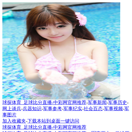
球探体育_足球比分直播-中彩网官网推荐
-
军事新闻
-
军事历史
-
网上谈兵
-
兵器知识
-
军事参考
-
军事纪实
-
社会百态
-
军事视频
-
军
事图片
加入收藏夹
-
下载本站到桌面一键访问
球探体育_足球比分直播-中彩网官网推荐