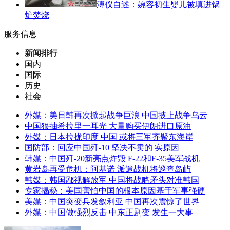
溥仪自述：婉容初生婴儿被填进锅
炉焚烧
服务信息
新闻排行
国内
国际
历史
社会
外媒：美日韩再次掀起战争巨浪 中国披上战争乌云
中国狠抽希拉里一耳光 大量购买伊朗进口原油
外媒：日本拉拢印度 中国 或将三军齐聚东海岸
国防部：回应中国歼-10 坚决不卖的 实原因
韩媒：中国歼-20新亮点炸毁 F-22和F-35美军战机
黄岩岛再受危机：阿基诺 派遣战机将巡查岛屿
韩媒：韩国鄙视解放军 中国将战略矛头对准韩国
专家揭秘：美国害怕中国的根本原因基于军事强硬
美媒：中国突变兵发叙利亚 中国再次震惊了世界
外媒：中国做强烈反击 中东正剧变 发生一大事