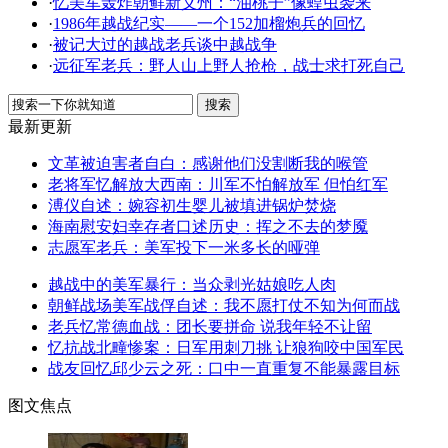
·
忆美军轰炸朝鲜新义州：“油桃子”像蝗虫袭来
·
1986年越战纪实――一个152加榴炮兵的回忆
·
被记大过的越战老兵谈中越战争
·
远征军老兵：野人山上野人抢枪，战士求打死自己
最新更新
文革被迫害者自白：感谢他们没割断我的喉管
老将军忆解放大西南：川军不怕解放军 但怕红军
溥仪自述：婉容初生婴儿被填进锅炉焚烧
海南慰安妇幸存者口述历史：挥之不去的梦魇
志愿军老兵：美军投下一米多长的哑弹
越战中的美军暴行：当众剥光姑娘吃人肉
朝鲜战场美军战俘自述：我不愿打仗不知为何而战
老兵忆常德血战：团长要拼命 说我年轻不让留
忆抗战北疃惨案：日军用刺刀挑 让狼狗咬中国军民
战友回忆邱少云之死：口中一直重复不能暴露目标
图文焦点