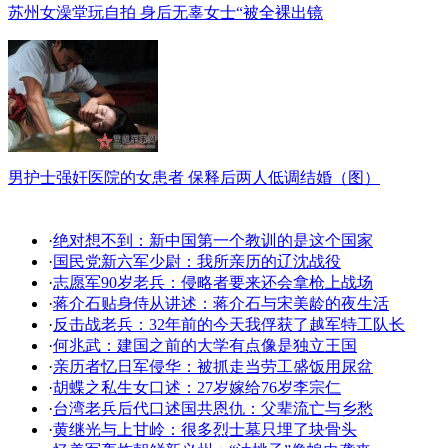
苏州女澡堂玩自拍 身后无辜女士“被全裸出镜
男护士强奸医院的女患者 保释后两人低调结婚（图）
·
绝对想不到：新中国第一个教训的是这个国家
·
国民党新六军少尉：我所亲历的辽沈战役
·
志愿军90岁老兵：侵略者要来还会拿枪上战场
·
蒋介石贴身侍从讲述：蒋介石与宋美龄的夜生活
·
反击战老兵：32年前的今天我俘获了越军特工队长
·
何兆武：建国之前的大学有点像是独立王国
·
亲历者忆日军侵华：被抓走当劳工盛饭用尿盆
·
胡蝶之私生女口述：27岁嫁给76岁李宗仁
·
台湾老兵后代口述国共恩仇：父辈流亡与乡愁
·
黄继光与上甘岭：很多烈士墓只埋了块骨头