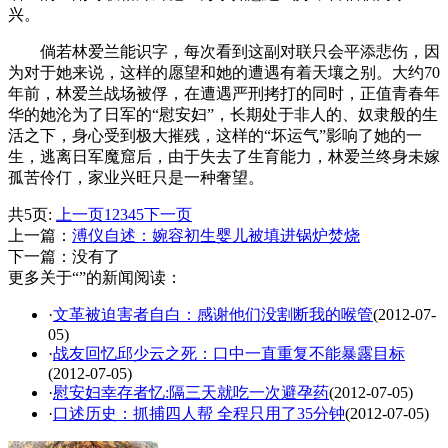
兴。
倘若林爱兰能识字，每次看到这副对联只会平添悲伤，因
为对于她来说，这样的愿望和她的遭遇有着天壤之别。大约70
年前，林爱兰战场被俘，在遭遇严刑拷打的同时，正值青春年
华的她沦为了日军的“慰安妇”，长期处于非人的、奴隶般的生
活之下，身心受到极大摧残，这样的“坏运气”影响了她的一
生，逃离日军魔窟后，由于失去了生育能力，林爱兰终身未嫁
孤苦伶仃，家业兴旺只是一种奢望。
共5页:
上一页
1
2
3
4
5
下一页
上一篇：
溥仪自述：婉容初生婴儿被填进锅炉焚烧
下一篇：没有了
更多关于“”的新闻阅读：
·
文革被迫害者自白：感谢他们没割断我的喉管
(2012-07-
05)
·
战友回忆邱少云之死：口中一直重复不能暴露目标
(2012-07-05)
·
慰安妇幸存者忆:隔三天就吃一次避孕药
(2012-07-05)
·
口述历史：抓捕四人帮 全程只用了35分钟
(2012-07-05)