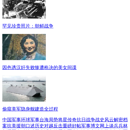
罕见珍贵照片：朝鲜战争
因色诱汉奸失败惨遭枪决的美女间谍
偷窥美军隐身舰建造全过程
中国军事
环球军事
台海局势
将星传奇
抗日战争
战史风云
解密档
案
抗美援朝
口述历史
对越反击
重磅好帖
军事博文
网上谈兵
兵林