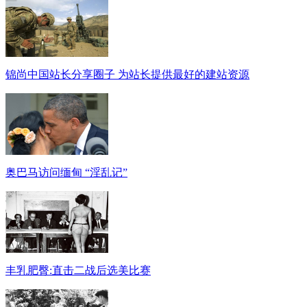
锦尚中国站长分享圈子 为站长提供最好的建站资源
奥巴马访问缅甸 “淫乱记”
丰乳肥臀:直击二战后选美比赛