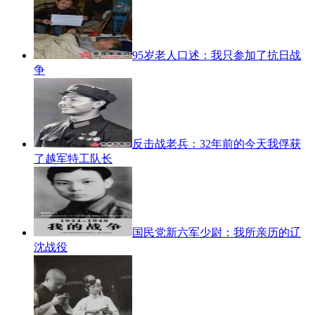
95岁老人口述：我只参加了抗日战
争
反击战老兵：32年前的今天我俘获
了越军特工队长
国民党新六军少尉：我所亲历的辽
沈战役