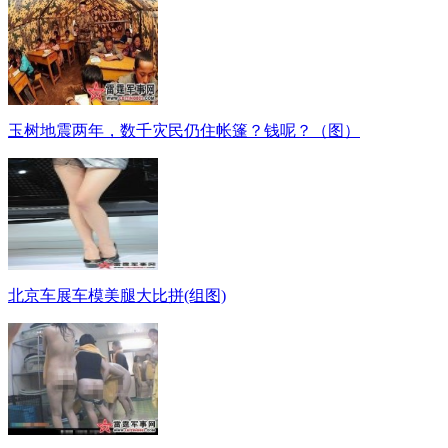
玉树地震两年，数千灾民仍住帐篷？钱呢？（图）
北京车展车模美腿大比拼(组图)