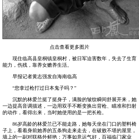
点击查看更多图片
现住临高县皇桐镇皇桐村，被日军迫害数年，失去了生育
能力，伤残，靠养女赡养生活。
早报记者黄志强发自海南临高
“您拿过枪打过日本鬼子吗？”
沉默的林爱兰挺了挺身子，满脸的皱纹瞬间舒展开来，她
一边提高音调描述，一边用双手不断变换出背枪、瞄准和扫射
的动作，看得出来，当时她使用的是一把长枪。
86岁高龄的林爱兰已不能走路，她每天坐在门口的塑料椅
子上，看着身前她养的五条狗走来走去，在破败不堪的屋里，
墙上的一副对联格外鲜艳：万事如意运气好，百福临门家业