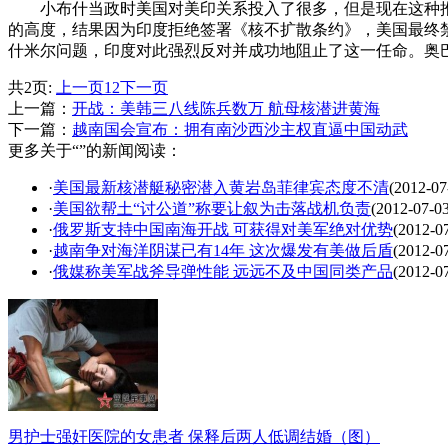
小布什当政时美国对美印关系投入了很多，但是现在这种推动
的高度，结果因为印度拒绝签署《核不扩散条约》，美国最终
什米尔问题，印度对此强烈反对并成功地阻止了这一任命。奥巴
共2页:
上一页
1
2
下一页
上一篇：
开战：美韩三八线陈兵数万 航母核潜进黄海
下一篇：
越南国会宣布：拥有南沙西沙主权直逼中国动武
更多关于“”的新闻阅读：
·
美国最新核潜艇秘密潜入黄岩岛菲律宾态度不清
(2012-07
·
美国欲帮土“讨公道”称要让叙为击落战机负责
(2012-07-03
·
俄罗斯支持中国南海开战 可获得对美军绝对优势
(2012-0
·
越南争对海洋阴谋已有14年 这次爆发有美做后盾
(2012-0
·
俄媒称美军战斧导弹性能 远远不及中国同类产品
(2012-0
男护士强奸医院的女患者 保释后两人低调结婚（图）