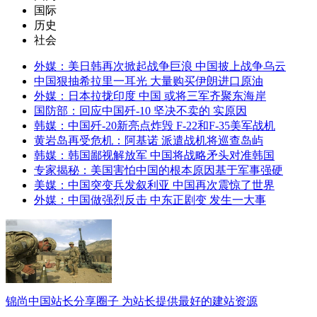
国际
历史
社会
外媒：美日韩再次掀起战争巨浪 中国披上战争乌云
中国狠抽希拉里一耳光 大量购买伊朗进口原油
外媒：日本拉拢印度 中国 或将三军齐聚东海岸
国防部：回应中国歼-10 坚决不卖的 实原因
韩媒：中国歼-20新亮点炸毁 F-22和F-35美军战机
黄岩岛再受危机：阿基诺 派遣战机将巡查岛屿
韩媒：韩国鄙视解放军 中国将战略矛头对准韩国
专家揭秘：美国害怕中国的根本原因基于军事强硬
美媒：中国突变兵发叙利亚 中国再次震惊了世界
外媒：中国做强烈反击 中东正剧变 发生一大事
锦尚中国站长分享圈子 为站长提供最好的建站资源