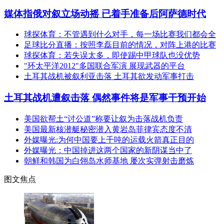
媒体指俄对叙立场动摇 已着手准备后阿萨德时代
球探体育：不管遇到什么对手，每一场比赛我们都会全
足球比分直播：按照李磊目前的情况，对阵上港的比赛
球探体育：若失误太多，即使踢中甲球队也没优势
"环太平洋2012"多国联合军演 展现武器的平台
土耳其战机被叙利亚击落 土耳其欲发动军事打击
土耳其战机遭叙击落 偶然事件将是军事干预开始
美国欲帮土“讨公道”称要让叙为击落战机负责
美国最新核潜艇秘密潜入黄岩岛菲律宾态度不清
外媒曝光:为何中国要上千吨的运载火箭真正目的
外媒曝光：中国掉进这两个国家的新阴谋当中了
朝鲜和韩国为白翎岛水师基地 屡次实弹射击磨炼
图文焦点