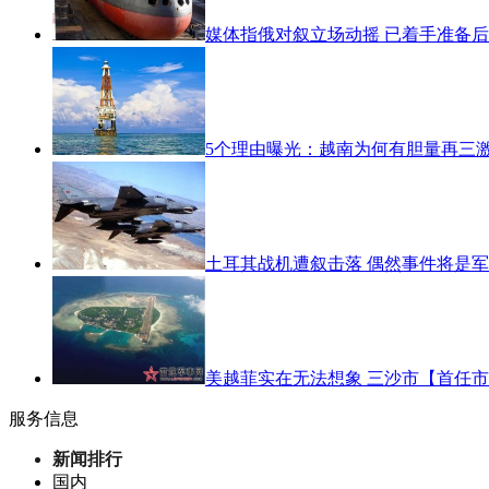
媒体指俄对叙立场动摇 已着手准备
5个理由曝光：越南为何有胆量再三
土耳其战机遭叙击落 偶然事件将是
美越菲实在无法想象 三沙市【首任
服务信息
新闻排行
国内