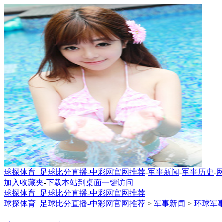
球探体育_足球比分直播-中彩网官网推荐
-
军事新闻
-
军事历史
-
加入收藏夹
-
下载本站到桌面一键访问
球探体育_足球比分直播-中彩网官网推荐
球探体育_足球比分直播-中彩网官网推荐
>
军事新闻
>
环球军