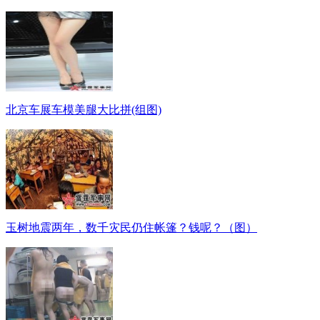
北京车展车模美腿大比拼(组图)
玉树地震两年，数千灾民仍住帐篷？钱呢？（图）