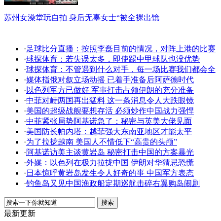
苏州女澡堂玩自拍 身后无辜女士“被全裸出镜
·
足球比分直播：按照李磊目前的情况，对阵上港的比赛
·
球探体育：若失误太多，即使踢中甲球队也没优势
·
球探体育：不管遇到什么对手，每一场比赛我们都会全
·
媒体指俄对叙立场动摇 已着手准备后阿萨德时代
·
以色列军方已做好 军事打击占领伊朗的充分准备
·
中菲对峙两国再出猛料 这一条消息令人大跌眼镜
·
美国的超级战舰要想存活 必须炒作中国战力强悍
·
中菲紧张局势阿基诺急了：秘密与英美大佬见面
·
美国防长帕内塔：越菲强大东南亚地区才能太平
·
为了拉拢越南 美国人不惜低下“高贵的头颅”
·
阿基诺访美主谈黄岩岛 秘密打击中国的方案暴光
·
外媒：以色列在极力拉拢中国 伊朗对华猜忌恐慌
·
日本惊呼黄岩岛发生令人好奇的事 中国军方表态
·
钓鱼岛又见中国渔政船定期巡航击碎右翼购岛闹剧
最新更新