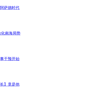
后阿萨德时代
激化南海局势
军事干预开始
市长】竟是他