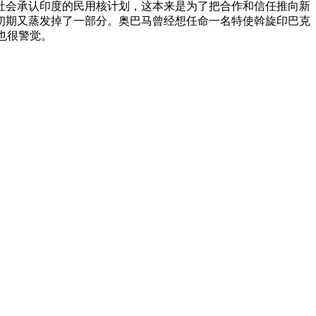
社会承认印度的民用核计划，这本来是为了把合作和信任推向新
初期又蒸发掉了一部分。奥巴马曾经想任命一名特使斡旋印巴克
也很警觉。