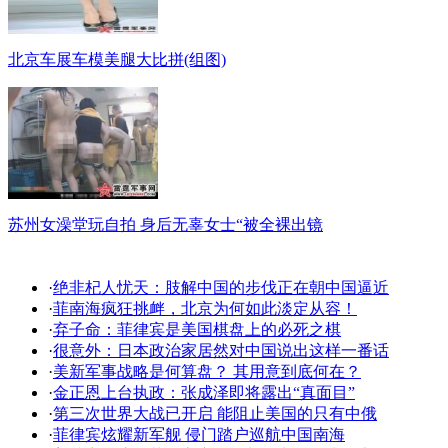
北京车展车模美腿大比拼(组图)
苏州女澡堂玩自拍 身后无辜女士“被全裸出镜
·
绝非杞人忧天：肢解中国的步伐正在朝中国逼近
·
菲南海疯狂挑衅，北京为何如此淡定从容！
·
弃子命：菲律宾是美国棋盘上的必死之棋
·
很意外：日本政治家居然对中国说出这样一番话
·
美新军事战略是何算盘？ 其用意到底何在？
·
金正恩上台执政：张成泽即将露出“真面目”
·
第三次世界大战已开启 能阻止美国的只有中俄
·
菲律宾炫耀新军舰 侵门踏户巡航中国南海