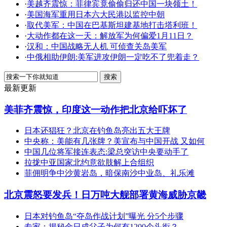
·
美越齐震惊：菲律宾竟偷偷归还中国一块领土！
·
美国海军重用日本六大民港以监控中朝
·
取代美军：中国在巴基斯坦建基地打击塔利班！
·
大动作都在这一天：解放军为何偏爱1月11日？
·
汉和：中国战略无人机 可侦查关岛美军
·
中俄相助伊朗:美军进攻伊朗一定吃不了兜着走？
最新更新
美菲齐震惊，印度这一动作把北京给吓坏了
日本还猖狂？北京在钓鱼岛亮出五大王牌
中央称：美能有几张牌？美宣布与中国开战 又如何
中国几位将军接连表态:梁总突访中央要动手了
拉拢中亚国家北约意欲肢解上合组织
菲佣明争中沙黄岩岛，暗保南沙中业岛、礼乐滩
北京震怒要发兵！日万吨大舰部署黄海威胁京畿
日本对钓鱼岛“夺岛作战计划”曝光 分5个步骤
专家：揭秘金日成父子为何有1200个头衔？