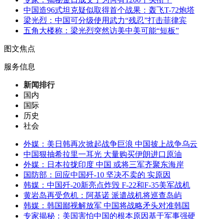
中国造96式坦克疑似取得首个战果：轰飞T-72炮塔
梁光烈：中国可分级使用武力“残忍”打击菲律宾
五角大楼称：梁光烈突然访美中美可能“短板”
图文焦点
服务信息
新闻排行
国内
国际
历史
社会
外媒：美日韩再次掀起战争巨浪 中国披上战争乌云
中国狠抽希拉里一耳光 大量购买伊朗进口原油
外媒：日本拉拢印度 中国 或将三军齐聚东海岸
国防部：回应中国歼-10 坚决不卖的 实原因
韩媒：中国歼-20新亮点炸毁 F-22和F-35美军战机
黄岩岛再受危机：阿基诺 派遣战机将巡查岛屿
韩媒：韩国鄙视解放军 中国将战略矛头对准韩国
专家揭秘：美国害怕中国的根本原因基于军事强硬