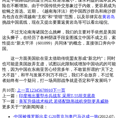
间走平衡路线的回旋空间正在逐渐减小，谋求利益的成本及风
险在不断增加。由于中国传统外交形象过于内敛，更容易成为
蚊蝇之首选。近期，《越南海洋法》把中国西沙群岛和南沙群
岛包含在所谓越南“主权”和“管辖”范围，以及菲律宾在
黄岩岛
挑战中国底线，现在又提出要重返黄岩岛等可以看出端倪。
不过无论南海诸国怎么挑衅，我们的主要对手依然是美国
这头狮子，在经历了各种阴谋手段妄图孤立中国不成之后，索
性提出“新太平洋（601099）共同体”的概念，直接张口奔向中
国。
这一方面美国欲在亚太借助传统盟友形成“新北约”；同时
也可能是美国故弄玄虚，试图以此限制或增加中国动武的可能
性，因为中国在东南亚苦心经营多年，不敢冒所谓的“天下之
大不韪”，和平与发展不到万不得已，我们不会放弃，不过笔
者始终有一个疑问，打一场局部战争就是否定和平发展吗？
共10页:
上一页
1
2
3
4
5
6
7
8
9
10
下一页
上一篇：
印度推出重型步兵战车 采用T-55坦克底盘
下一篇：
美军升级战术核武 若搭配隐形战机突防更具威胁
更多关于“”的新闻阅读：
·
中国被俄罗斯出卖 G20普京与奥巴马达成一致
(2012-07-