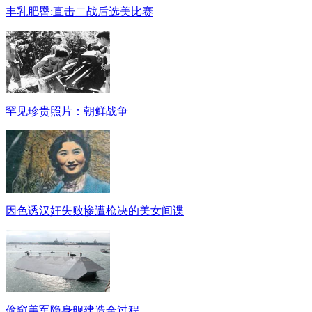
丰乳肥臀:直击二战后选美比赛
罕见珍贵照片：朝鲜战争
因色诱汉奸失败惨遭枪决的美女间谍
偷窥美军隐身舰建造全过程