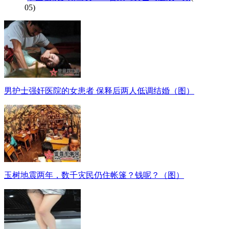
05)
男护士强奸医院的女患者 保释后两人低调结婚（图）
玉树地震两年，数千灾民仍住帐篷？钱呢？（图）