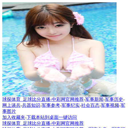
球探体育_足球比分直播-中彩网官网推荐
-
军事新闻
-
军事历史
-
网上谈兵
-
兵器知识
-
军事参考
-
军事纪实
-
社会百态
-
军事视频
-
军
事图片
加入收藏夹
-
下载本站到桌面一键访问
球探体育_足球比分直播-中彩网官网推荐