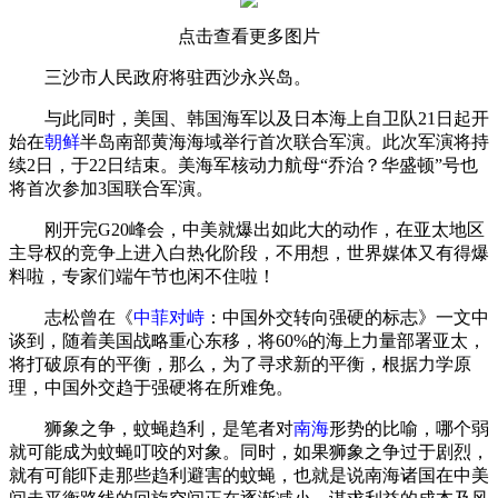
点击查看更多图片
三沙市人民政府将驻西沙永兴岛。
与此同时，美国、韩国海军以及日本海上自卫队21日起开
始在
朝鲜
半岛南部黄海海域举行首次联合军演。此次军演将持
续2日，于22日结束。美海军核动力航母“乔治？华盛顿”号也
将首次参加3国联合军演。
刚开完G20峰会，中美就爆出如此大的动作，在亚太地区
主导权的竞争上进入白热化阶段，不用想，世界媒体又有得爆
料啦，专家们端午节也闲不住啦！
志松曾在《
中菲对峙
：中国外交转向强硬的标志》一文中
谈到，随着美国战略重心东移，将60%的海上力量部署亚太，
将打破原有的平衡，那么，为了寻求新的平衡，根据力学原
理，中国外交趋于强硬将在所难免。
狮象之争，蚊蝇趋利，是笔者对
南海
形势的比喻，哪个弱
就可能成为蚊蝇叮咬的对象。同时，如果狮象之争过于剧烈，
就有可能吓走那些趋利避害的蚊蝇，也就是说南海诸国在中美