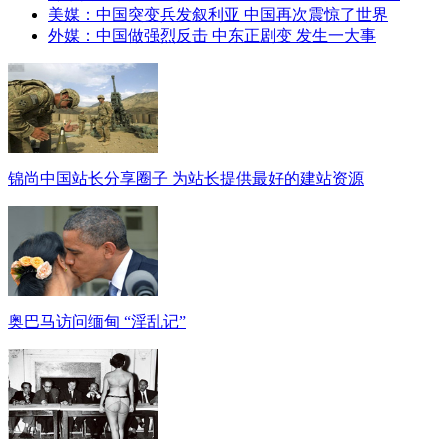
美媒：中国突变兵发叙利亚 中国再次震惊了世界
外媒：中国做强烈反击 中东正剧变 发生一大事
锦尚中国站长分享圈子 为站长提供最好的建站资源
奥巴马访问缅甸 “淫乱记”