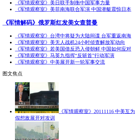
《军情观察室》美日联手制衡中国军事力量
《军情观察室》美菲南海联合军演 中国潜艇震惊日本
《军情解码》俄罗斯红发美女查普曼
《军情观察室》台湾中将疑为大陆间谍 台军重返南海
《军情观察室》美无人战机24小时侦查解放军动向
《军情观察室》若美国借反恐入侵朝鲜 中国如何应对
《军情观察室》马英九指挥“反斩首”行动军演
《军情观察室》中美展开新一轮军事交流
图文焦点
《军情观察室》20111116 中美互为
假想敌展开对攻训