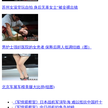
苏州女澡堂玩自拍 身后无辜女士“被全裸出镜
男护士强奸医院的女患者 保释后两人低调结婚（图）
北京车展车模美腿大比拼(组图)
·
《军情观察室》日本战机军演坠海 难以抵抗中国歼十
·
《军情观察室》中日战机钓鱼岛对峙