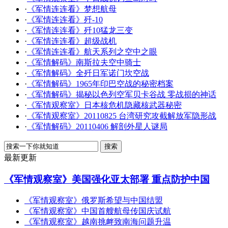
·
《军情连连看》梦想航母
·
《军情连连看》歼-10
·
《军情连连看》歼10猛龙三变
·
《军情连连看》超级战机
·
《军情连连看》航天系列之空中之眼
·
《军情解码》南斯拉夫空中骑士
·
《军情解码》全歼日军诺门坎空战
·
《军情解码》1965年印巴空战的秘密档案
·
《军情解码》揭秘以色列空军贝卡谷战 零战损的神话
·
《军情观察室》日本核危机隐藏核武器秘密
·
《军情观察室》20110825 台湾研究攻截解放军隐形战
·
《军情解码》20110406 解剖外星人谜局
最新更新
《军情观察室》美国强化亚太部署 重点防护中国
《军情观察室》俄罗斯希望与中国结盟
《军情观察室》中国首艘航母传国庆试航
《军情观察室》越南挑衅致南海问题升温