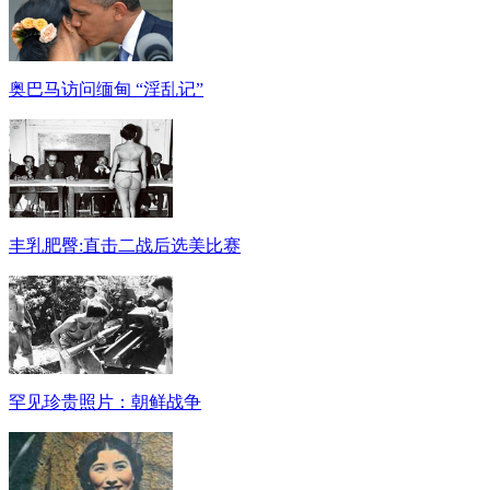
奥巴马访问缅甸 “淫乱记”
丰乳肥臀:直击二战后选美比赛
罕见珍贵照片：朝鲜战争