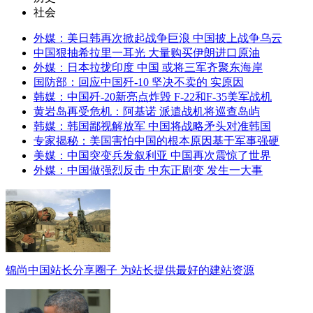
社会
外媒：美日韩再次掀起战争巨浪 中国披上战争乌云
中国狠抽希拉里一耳光 大量购买伊朗进口原油
外媒：日本拉拢印度 中国 或将三军齐聚东海岸
国防部：回应中国歼-10 坚决不卖的 实原因
韩媒：中国歼-20新亮点炸毁 F-22和F-35美军战机
黄岩岛再受危机：阿基诺 派遣战机将巡查岛屿
韩媒：韩国鄙视解放军 中国将战略矛头对准韩国
专家揭秘：美国害怕中国的根本原因基于军事强硬
美媒：中国突变兵发叙利亚 中国再次震惊了世界
外媒：中国做强烈反击 中东正剧变 发生一大事
锦尚中国站长分享圈子 为站长提供最好的建站资源