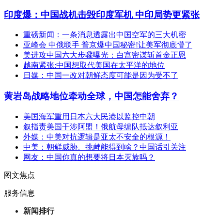
印度爆：中国战机击毁印度军机 中印局势更紧张
重磅新闻：一条消息透露出中国空军的三大机密
亚峰会 中俄联手 普京爆中国秘密!让美军彻底懵了
美进攻中国六大步骤曝光：白宫密谋斩首金正恩
越南紧张:中国想取代美国在太平洋的地位
日媒：中国一改对朝鲜态度可能是因为受不了
黄岩岛战略地位牵动全球，中国怎能舍弃？
美国海军重用日本六大民港以监控中朝
叙指责美国干涉阿盟！俄航母编队抵达叙利亚
外媒：中美对抗逻辑是亚太不安全的根源！
中美：朝鲜威胁、挑衅能得到啥？中国话引关注
网友：中国你真的想要将日本灭族吗？
图文焦点
服务信息
新闻排行