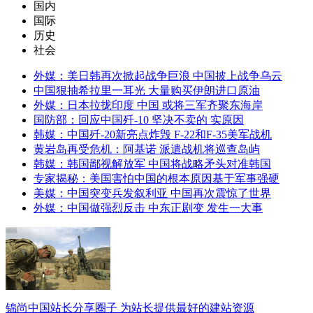
国内
国际
历史
社会
外媒：美日韩再次掀起战争巨浪 中国披上战争乌云
中国狠抽希拉里一耳光 大量购买伊朗进口原油
外媒：日本拉拢印度 中国 或将三军齐聚东海岸
国防部：回应中国歼-10 坚决不卖的 实原因
韩媒：中国歼-20新亮点炸毁 F-22和F-35美军战机
黄岩岛再受危机：阿基诺 派遣战机将巡查岛屿
韩媒：韩国鄙视解放军 中国将战略矛头对准韩国
专家揭秘：美国害怕中国的根本原因基于军事强硬
美媒：中国突变兵发叙利亚 中国再次震惊了世界
外媒：中国做强烈反击 中东正剧变 发生一大事
锦尚中国站长分享圈子 为站长提供最好的建站资源