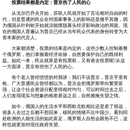
投票结果都是内定：普京伤了人民的心
从戈尔巴乔夫开始，苏联人民就开始了言论相对自由的时
代，但是普通的民众在对国家事务上的影响还是微乎其微，因
为俄国从叶利钦开始就没能摆脱寡头经济影响政治的局面。现
在的俄国人普遍认为普京已经从当年民众代表的身份转变为大
资本家的代言人。
大家都清楚，投票的结果是内定的，这些少数人控制着整
个俄罗斯，他们掌握着经济命脉，自然要保护自己的既得利
益。如此一来，民众就算是有投票权，又有谁去投票呢?从这
一方面讲，普京有些伤了人民的心。
有个老人曾经愤愤的对我讲：我们不说普京，普京手里有
枪。广大普通民众曾经都以为，普京会把俄罗斯带向繁荣富
强，让这个社会资源分配变得相对均匀，可以时间过去之后，
人们发现现实与想象的相差甚远之后，自然难掩失望之情。
如今，俄国人的生活水平和西欧北欧相比还是差了很远，
很多人去过之后都不想回来，移民的情绪不比中国少。看到同
处欧洲的人能生活的如此富足，俄罗斯人自然会眼热不已，这
样也就更加对现任政府失望。