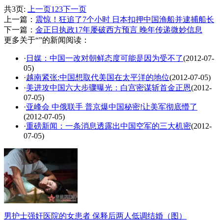
共3页:
上一页
1
2
3
下一页
上一篇：
震惊！狂追了7个小时 日本扣押中国渔船并逮捕船长
下一篇：
金正日执政17年屡破西方预言 晚年传递微妙信息
更多关于“”的新闻阅读：
·
日媒：中国一改对朝鲜态度可能是因为受不了
(2012-07-
05)
·
越南紧张:中国想取代美国在太平洋的地位
(2012-07-05)
·
美进攻中国六大步骤曝光：白宫密谋斩首金正恩
(2012-
07-05)
·
亚峰会 中俄联手 普京爆中国秘密!让美军彻底懵了
(2012-07-05)
·
重磅新闻：一条消息透露出中国空军的三大机密
(2012-
07-05)
男护士强奸医院的女患者 保释后两人低调结婚（图）