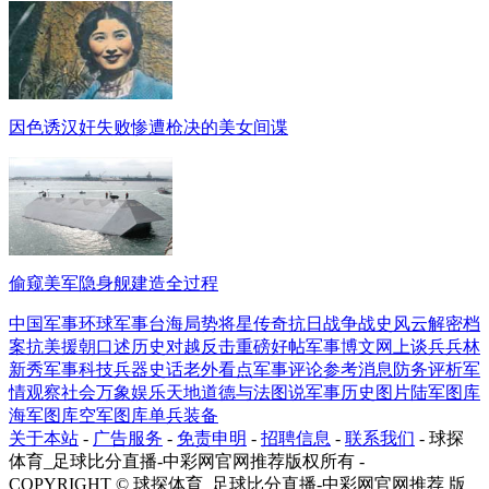
因色诱汉奸失败惨遭枪决的美女间谍
偷窥美军隐身舰建造全过程
中国军事
环球军事
台海局势
将星传奇
抗日战争
战史风云
解密档
案
抗美援朝
口述历史
对越反击
重磅好帖
军事博文
网上谈兵
兵林
新秀
军事科技
兵器史话
老外看点
军事评论
参考消息
防务评析
军
情观察
社会万象
娱乐天地
道德与法
图说军事
历史图片
陆军图库
海军图库
空军图库
单兵装备
关于本站
-
广告服务
-
免责申明
-
招聘信息
-
联系我们
- 球探
体育_足球比分直播-中彩网官网推荐版权所有 -
COPYRIGHT © 球探体育_足球比分直播-中彩网官网推荐 版