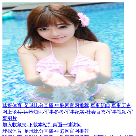
球探体育_足球比分直播-中彩网官网推荐
-
军事新闻
-
军事历史
-
网上谈兵
-
兵器知识
-
军事参考
-
军事纪实
-
社会百态
-
军事视频
-
军
事图片
加入收藏夹
-
下载本站到桌面一键访问
球探体育_足球比分直播-中彩网官网推荐