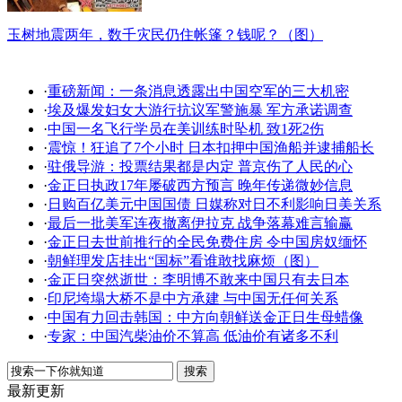
玉树地震两年，数千灾民仍住帐篷？钱呢？（图）
·
重磅新闻：一条消息透露出中国空军的三大机密
·
埃及爆发妇女大游行抗议军警施暴 军方承诺调查
·
中国一名飞行学员在美训练时坠机 致1死2伤
·
震惊！狂追了7个小时 日本扣押中国渔船并逮捕船长
·
驻俄导游：投票结果都是内定 普京伤了人民的心
·
金正日执政17年屡破西方预言 晚年传递微妙信息
·
日购百亿美元中国国债 日媒称对日不利影响日美关系
·
最后一批美军连夜撤离伊拉克 战争落幕难言输赢
·
金正日去世前推行的全民免费住房 令中国房奴缅怀
·
朝鲜理发店挂出“国标”看谁敢找麻烦（图）
·
金正日突然逝世：李明博不敢来中国只有去日本
·
印尼垮塌大桥不是中方承建 与中国无任何关系
·
中国有力回击韩国：中方向朝鲜送金正日生母蜡像
·
专家：中国汽柴油价不算高 低油价有诸多不利
最新更新