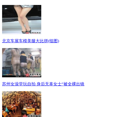
北京车展车模美腿大比拼(组图)
苏州女澡堂玩自拍 身后无辜女士“被全裸出镜