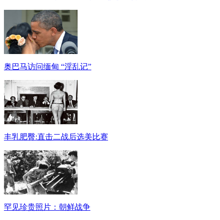
奥巴马访问缅甸 “淫乱记”
丰乳肥臀:直击二战后选美比赛
罕见珍贵照片：朝鲜战争