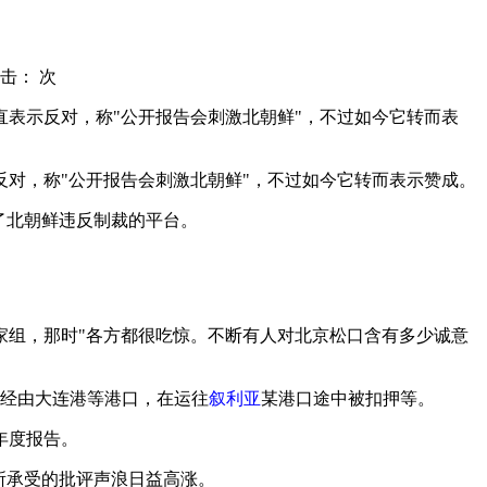
击：
次
表示反对，称"公开报告会刺激北朝鲜"，不过如今它转而表
对，称"公开报告会刺激北朝鲜"，不过如今它转而表示赞成。
了北朝鲜违反制裁的平台。
家组，那时"各方都很吃惊。不断有人对北京松口含有多少诚意
年经由大连港等港口，在运往
叙利亚
某港口途中被扣押等。
年度报告。
所承受的批评声浪日益高涨。