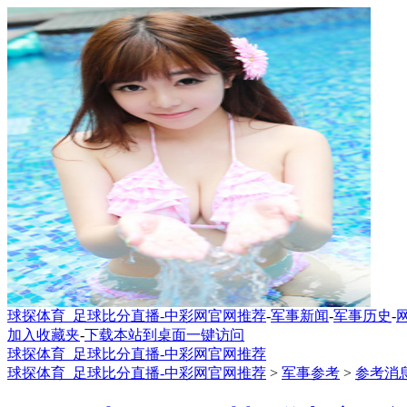
球探体育_足球比分直播-中彩网官网推荐
-
军事新闻
-
军事历史
-
加入收藏夹
-
下载本站到桌面一键访问
球探体育_足球比分直播-中彩网官网推荐
球探体育_足球比分直播-中彩网官网推荐
>
军事参考
>
参考消