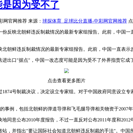
能是因为受不了
-中彩网官网推荐 来源：
球探体育_足球比分直播-中彩网官网推荐
点
一份反映北朝鲜违反制裁情况的最新专家组报告。此前，中国一直
朝鲜违反制裁情况的最新专家组报告。此前，中国一直表示反
法进出口"据点"，中国一改态度可能是因为受不了外界指责它成
点击查看更多图片
1874号制裁决议，决定设立专家组。对于中国政府同意设立专
的事例，包括北朝鲜的弹道导弹和飞毛腿导弹相关物资于2007
意公布2010年度报告，不过一直反对公布2011年度和2012
，并指出"要让国际社会知道北朝鲜违反制裁的手法"。中国