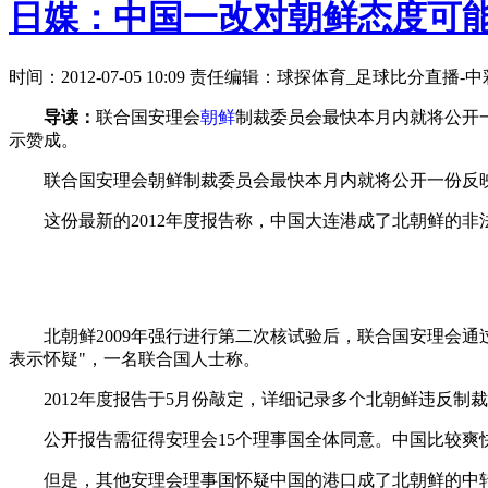
日媒：中国一改对朝鲜态度可
时间：2012-07-05 10:09 责任编辑：球探体育_足球比分直播
导读：
联合国安理会
朝鲜
制裁委员会最快本月内就将公开
示赞成。
联合国安理会朝鲜制裁委员会最快本月内就将公开一份反映北
这份最新的2012年度报告称，中国大连港成了北朝鲜的非
北朝鲜2009年强行进行第二次核试验后，联合国安理会通过
表示怀疑"，一名联合国人士称。
2012年度报告于5月份敲定，详细记录多个北朝鲜违反制裁
公开报告需征得安理会15个理事国全体同意。中国比较爽快地同
但是，其他安理会理事国怀疑中国的港口成了北朝鲜的中转站