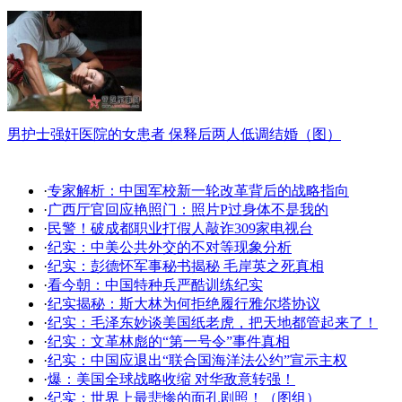
男护士强奸医院的女患者 保释后两人低调结婚（图）
·
专家解析：中国军校新一轮改革背后的战略指向
·
广西厅官回应艳照门：照片P过身体不是我的
·
民警！破成都职业打假人敲诈309家电视台
·
纪实：中美公共外交的不对等现象分析
·
纪实：彭德怀军事秘书揭秘 毛岸英之死真相
·
看今朝：中国特种兵严酷训练纪实
·
纪实揭秘：斯大林为何拒绝履行雅尔塔协议
·
纪实：毛泽东妙谈美国纸老虎，把天地都管起来了！
·
纪实：文革林彪的“第一号令”事件真相
·
纪实：中国应退出“联合国海洋法公约”宣示主权
·
爆：美国全球战略收缩 对华敌意转强！
·
纪实：世界上最悲惨的面孔剧照！（图组）