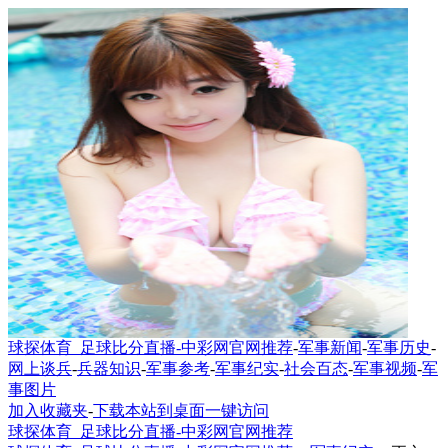
球探体育_足球比分直播-中彩网官网推荐
-
军事新闻
-
军事历史
-
网上谈兵
-
兵器知识
-
军事参考
-
军事纪实
-
社会百态
-
军事视频
-
军
事图片
加入收藏夹
-
下载本站到桌面一键访问
球探体育_足球比分直播-中彩网官网推荐