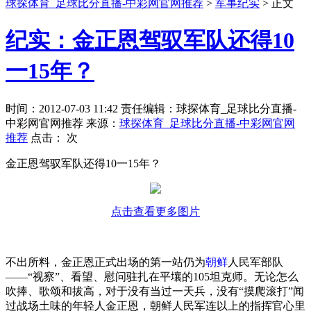
球探体育_足球比分直播-中彩网官网推荐
>
军事纪实
> 正文
纪实：金正恩驾驭军队还得10
一15年？
时间：2012-07-03 11:42 责任编辑：球探体育_足球比分直播-
中彩网官网推荐 来源：
球探体育_足球比分直播-中彩网官网
推荐
点击：
次
金正恩驾驭军队还得10一15年？
点击查看更多图片
不出所料，金正恩正式出场的第一站仍为
朝鲜
人民军部队
——“视察”、看望、慰问驻扎在平壤的105坦克师。无论怎么
吹捧、歌颂和拔高，对于没有当过一天兵，没有“摸爬滚打”闻
过战场土味的年轻人金正恩，朝鲜人民军连以上的指挥官心里