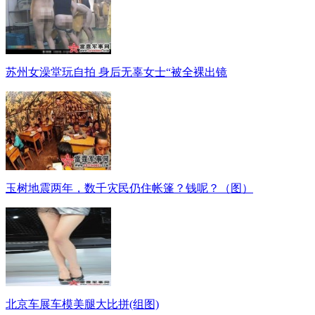
苏州女澡堂玩自拍 身后无辜女士“被全裸出镜
玉树地震两年，数千灾民仍住帐篷？钱呢？（图）
北京车展车模美腿大比拼(组图)