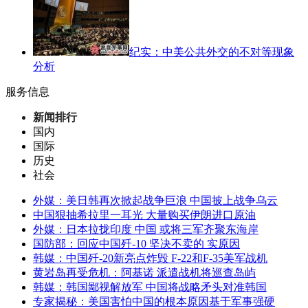
纪实：中美公共外交的不对等现象
分析
服务信息
新闻排行
国内
国际
历史
社会
外媒：美日韩再次掀起战争巨浪 中国披上战争乌云
中国狠抽希拉里一耳光 大量购买伊朗进口原油
外媒：日本拉拢印度 中国 或将三军齐聚东海岸
国防部：回应中国歼-10 坚决不卖的 实原因
韩媒：中国歼-20新亮点炸毁 F-22和F-35美军战机
黄岩岛再受危机：阿基诺 派遣战机将巡查岛屿
韩媒：韩国鄙视解放军 中国将战略矛头对准韩国
专家揭秘：美国害怕中国的根本原因基于军事强硬