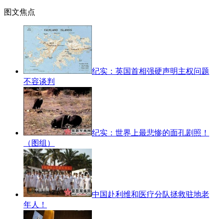
图文焦点
纪实：英国首相强硬声明主权问题
不容谈判
纪实：世界上最悲惨的面孔剧照！
（图组）
中国赴利维和医疗分队拯救驻地老
年人！