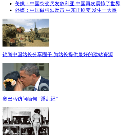
美媒：中国突变兵发叙利亚 中国再次震惊了世界
外媒：中国做强烈反击 中东正剧变 发生一大事
锦尚中国站长分享圈子 为站长提供最好的建站资源
奥巴马访问缅甸 “淫乱记”