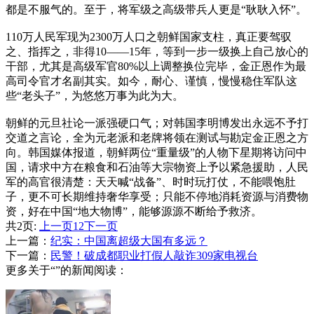
都是不服气的。至于，将军级之高级带兵人更是“耿耿入怀”。
110万人民军现为2300万人口之朝鲜国家支柱，真正要驾驭
之、指挥之，非得10——15年，等到一步一级换上自己放心的
干部，尤其是高级军官80%以上调整换位完毕，金正恩作为最
高司令官才名副其实。如今，耐心、谨慎，慢慢稳住军队这
些“老头子”，为悠悠万事为此为大。
朝鲜的元旦社论一派强硬口气；对韩国李明博发出永远不予打
交道之言论，全为元老派和老牌将领在测试与勘定金正恩之方
向。韩国媒体报道，朝鲜两位“重量级”的人物下星期将访问中
国，请求中方在粮食和石油等大宗物资上予以紧急援助，人民
军的高官很清楚：天天喊“战备”、时时玩打仗，不能喂饱肚
子，更不可长期维持奢华享受；只能不停地消耗资源与消费物
资，好在中国“地大物博”，能够源源不断给予救济。
共2页:
上一页
1
2
下一页
上一篇：
纪实：中国离超级大国有多远？
下一篇：
民警！破成都职业打假人敲诈309家电视台
更多关于“”的新闻阅读：