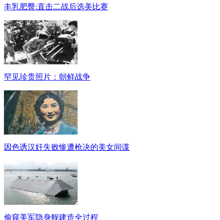
丰乳肥臀:直击二战后选美比赛
罕见珍贵照片：朝鲜战争
因色诱汉奸失败惨遭枪决的美女间谍
偷窥美军隐身舰建造全过程