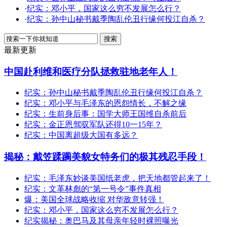
·
纪实：邓小平，国家这么穷不发展怎么行？
·
纪实：孙中山秘书戴季陶乱伦丑行缘何投江自杀？
最新更新
中国赴利维和医疗分队拯救驻地老年人！
纪实：孙中山秘书戴季陶乱伦丑行缘何投江自杀？
纪实：邓小平与毛泽东的恩怨情长，不解之缘
纪实：生前身后事：国学大师王国维自杀前后
纪实：金正恩驾驭军队还得10一15年？
纪实：中国离超级大国有多远？
揭秘：戴笠蹂躏美貌女特务们的极其残忍手段！
纪实：毛泽东妙谈美国纸老虎，把天地都管起来了！
纪实：文革林彪的“第一号令”事件真相
爆：美国全球战略收缩 对华敌意转强！
纪实：邓小平，国家这么穷不发展怎么行？
纪实揭秘：奥巴马及其母亲年轻时裸照曝光