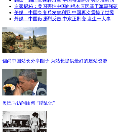
韩媒：韩国鄙视解放军 中国将战略矛头对准韩国
专家揭秘：美国害怕中国的根本原因基于军事强硬
美媒：中国突变兵发叙利亚 中国再次震惊了世界
外媒：中国做强烈反击 中东正剧变 发生一大事
锦尚中国站长分享圈子 为站长提供最好的建站资源
奥巴马访问缅甸 “淫乱记”