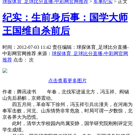
球探体育_足球比分直播-中彩网官网推荐
>
军事纪实
> 正文
纪实：生前身后事：国学大师
王国维自杀前后
时间：2012-07-03 11:42 责任编辑：球探体育_足球比分直播-
中彩网官网推荐 来源：
球探体育_足球比分直播-中彩网官网
推荐
点击：
次
点击查看更多图片
作者：腾讯读书 年春，北伐军进逼北方，冯玉祥、阎锡
山先后易帜，京师震动。
四五月间，革命军下徐州，冯玉祥引兵出潼关，在河南为
奉军击败，河北、山东情势非常危急，时局可谓一夕数惊，北
京各界大为恐慌。
此时，清华大学校园内尚属安静，国学研究院刚刚评定完
学生成绩。