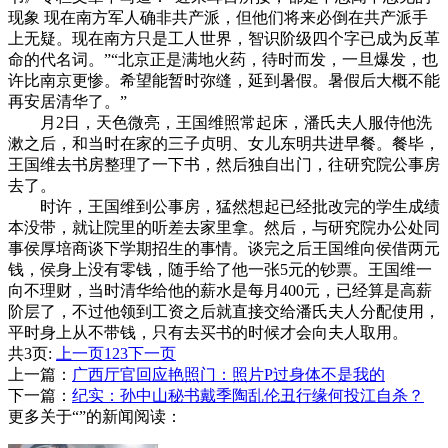
现象 现在南方军人确非共产派，但他们将来必倒在共产派手
上无疑。现在南方只是工人世界，智识阶级四个字已成为反革
命的代名词。”“北京正是满地火药，待时而发，一旦爆发，也
许比南京更惨。希望能暂时弥缝，延到暑假。暑假后大概不能
再安居清华了。”
月2日，天色微亮，王国维照常起床，潘氏夫人服侍他洗
漱之后，和当时在家的三子贞明、女儿东明共进早餐。餐毕，
王国维去书房整理了一下书，然后独自出门，往研究院公事房
去了。
时许，王国维到公事房，猛然想起已经批改完的学生成绩
本没带，就让院里的听差去家里拿。然后，与研究院办公处同
事侯厚培商谈下学期招生的事情。谈完之后王国维向侯借两元
钱，侯身上没有零钱，随手给了他一张5元的钞票。王国维一
向不理财，当时清华给他的薪水是每月400元，已经算是高薪
阶层了，不过他领到工资之后就直接交给潘氏夫人分配使用，
平时身上从不带钱，只有去买书的时候才会向夫人取用。
共3页:
上一页
1
2
3
下一页
上一篇：
广西厅官回应艳照门：照片P过身体不是我的
下一篇：
纪实：孙中山秘书戴季陶乱伦丑行缘何投江自杀？
更多关于“”的新闻阅读：