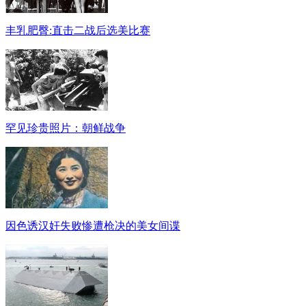
丰乳肥臀:直击二战后选美比赛
罕见珍贵照片：朝鲜战争
因色诱汉奸失败惨遭枪决的美女间谍