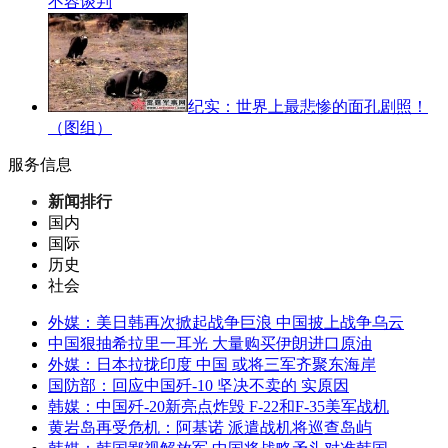
不容谈判
纪实：世界上最悲惨的面孔剧照！
（图组）
服务信息
新闻排行
国内
国际
历史
社会
外媒：美日韩再次掀起战争巨浪 中国披上战争乌云
中国狠抽希拉里一耳光 大量购买伊朗进口原油
外媒：日本拉拢印度 中国 或将三军齐聚东海岸
国防部：回应中国歼-10 坚决不卖的 实原因
韩媒：中国歼-20新亮点炸毁 F-22和F-35美军战机
黄岩岛再受危机：阿基诺 派遣战机将巡查岛屿