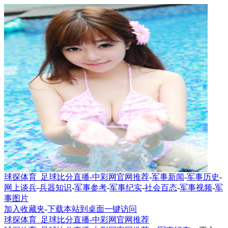
球探体育_足球比分直播-中彩网官网推荐
-
军事新闻
-
军事历史
-
网上谈兵
-
兵器知识
-
军事参考
-
军事纪实
-
社会百态
-
军事视频
-
军
事图片
加入收藏夹
-
下载本站到桌面一键访问
球探体育_足球比分直播-中彩网官网推荐