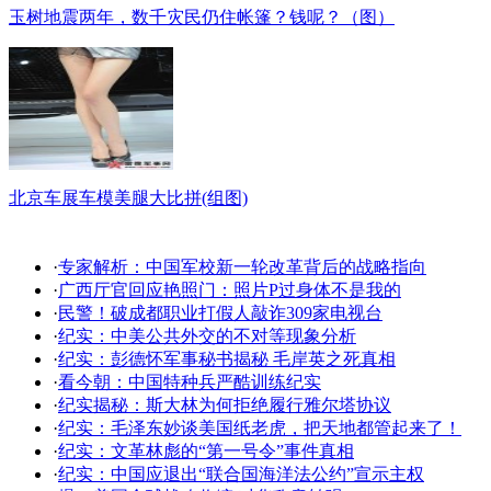
玉树地震两年，数千灾民仍住帐篷？钱呢？（图）
北京车展车模美腿大比拼(组图)
·
专家解析：中国军校新一轮改革背后的战略指向
·
广西厅官回应艳照门：照片P过身体不是我的
·
民警！破成都职业打假人敲诈309家电视台
·
纪实：中美公共外交的不对等现象分析
·
纪实：彭德怀军事秘书揭秘 毛岸英之死真相
·
看今朝：中国特种兵严酷训练纪实
·
纪实揭秘：斯大林为何拒绝履行雅尔塔协议
·
纪实：毛泽东妙谈美国纸老虎，把天地都管起来了！
·
纪实：文革林彪的“第一号令”事件真相
·
纪实：中国应退出“联合国海洋法公约”宣示主权