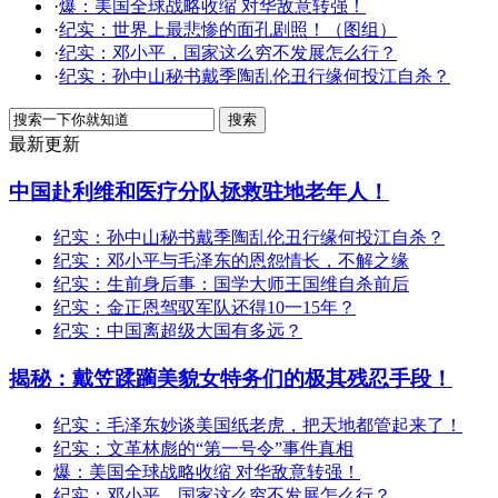
·
爆：美国全球战略收缩 对华敌意转强！
·
纪实：世界上最悲惨的面孔剧照！（图组）
·
纪实：邓小平，国家这么穷不发展怎么行？
·
纪实：孙中山秘书戴季陶乱伦丑行缘何投江自杀？
最新更新
中国赴利维和医疗分队拯救驻地老年人！
纪实：孙中山秘书戴季陶乱伦丑行缘何投江自杀？
纪实：邓小平与毛泽东的恩怨情长，不解之缘
纪实：生前身后事：国学大师王国维自杀前后
纪实：金正恩驾驭军队还得10一15年？
纪实：中国离超级大国有多远？
揭秘：戴笠蹂躏美貌女特务们的极其残忍手段！
纪实：毛泽东妙谈美国纸老虎，把天地都管起来了！
纪实：文革林彪的“第一号令”事件真相
爆：美国全球战略收缩 对华敌意转强！
纪实：邓小平，国家这么穷不发展怎么行？