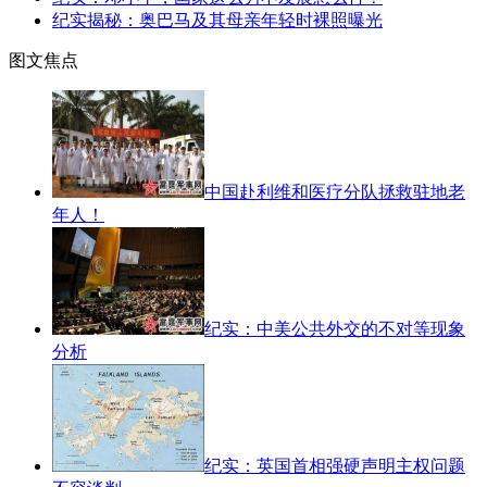
纪实揭秘：奥巴马及其母亲年轻时裸照曝光
图文焦点
中国赴利维和医疗分队拯救驻地老
年人！
纪实：中美公共外交的不对等现象
分析
纪实：英国首相强硬声明主权问题