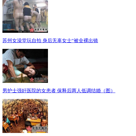
苏州女澡堂玩自拍 身后无辜女士“被全裸出镜
男护士强奸医院的女患者 保释后两人低调结婚（图）