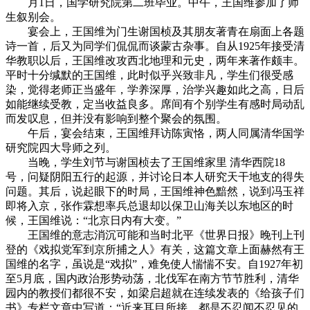
月1日，国学研究院第二班毕业。中午，王国维参加了师
生叙别会。
宴会上，王国维为门生谢国桢及其朋友著青在扇面上各题
诗一首，后又为同学们侃侃而谈蒙古杂事。自从1925年接受清
华教职以后，王国维改攻西北地理和元史，两年来著作颇丰。
平时十分缄默的王国维，此时似乎兴致非凡，学生们很受感
染，觉得老师正当盛年，学养深厚，治学兴趣如此之高，日后
如能继续受教，定当收益良多。席间有个别学生有感时局动乱
而发叹息，但并没有影响到整个聚会的氛围。
午后，宴会结束，王国维拜访陈寅恪，两人同属清华国学
研究院四大导师之列。
当晚，学生刘节与谢国桢去了王国维家里 清华西院18
号，问疑阴阳五行的起源，并讨论日本人研究天干地支的得失
问题。其后，说起眼下的时局，王国维神色黯然，说到冯玉祥
即将入京，张作霖想率兵总退却以保卫山海关以东地区的时
候，王国维说：“北京日内有大变。”
王国维的意志消沉可能和当时北平《世界日报》晚刊上刊
登的《戏拟党军到京所捕之人》有关，这篇文章上面赫然有王
国维的名字，虽说是“戏拟”，难免使人惴惴不安。自1927年初
至5月底，国内政治形势动荡，北伐军在南方节节胜利，清华
园内的教授们都很不安，如梁启超就在连续发表的《给孩子们
书》专栏文章中写道：“近来耳目所接，都是不忍闻不忍见的