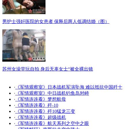
男护士强奸医院的女患者 保释后两人低调结婚（图）
苏州女澡堂玩自拍 身后无辜女士“被全裸出镜
·
《军情观察室》日本战机军演坠海 难以抵抗中国歼十
·
《军情观察室》中日战机钓鱼岛对峙
·
《军情连连看》梦想航母
·
《军情连连看》歼-10
·
《军情连连看》歼10猛龙三变
·
《军情连连看》超级战机
·
《军情连连看》航天系列之空中之眼