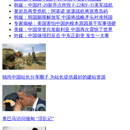
韩媒：中国歼-20新亮点炸毁 F-22和F-35美军战机
黄岩岛再受危机：阿基诺 派遣战机将巡查岛屿
韩媒：韩国鄙视解放军 中国将战略矛头对准韩国
专家揭秘：美国害怕中国的根本原因基于军事强硬
美媒：中国突变兵发叙利亚 中国再次震惊了世界
外媒：中国做强烈反击 中东正剧变 发生一大事
锦尚中国站长分享圈子 为站长提供最好的建站资源
奥巴马访问缅甸 “淫乱记”