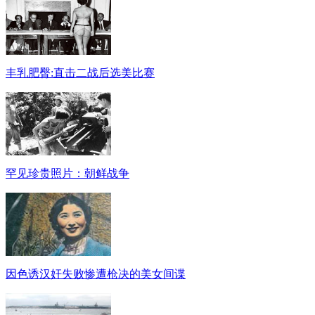
丰乳肥臀:直击二战后选美比赛
罕见珍贵照片：朝鲜战争
因色诱汉奸失败惨遭枪决的美女间谍