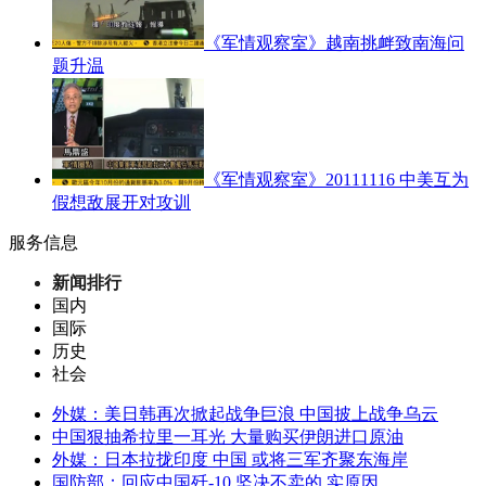
《军情观察室》越南挑衅致南海问
题升温
《军情观察室》20111116 中美互为
假想敌展开对攻训
服务信息
新闻排行
国内
国际
历史
社会
外媒：美日韩再次掀起战争巨浪 中国披上战争乌云
中国狠抽希拉里一耳光 大量购买伊朗进口原油
外媒：日本拉拢印度 中国 或将三军齐聚东海岸
国防部：回应中国歼-10 坚决不卖的 实原因