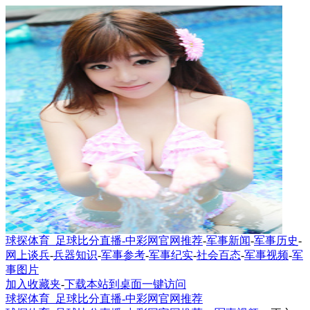
球探体育_足球比分直播-中彩网官网推荐
-
军事新闻
-
军事历史
-
网上谈兵
-
兵器知识
-
军事参考
-
军事纪实
-
社会百态
-
军事视频
-
军
事图片
加入收藏夹
-
下载本站到桌面一键访问
球探体育_足球比分直播-中彩网官网推荐