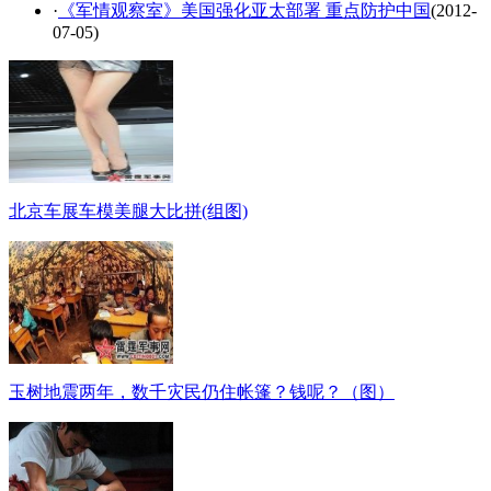
·
《军情观察室》美国强化亚太部署 重点防护中国
(2012-
07-05)
北京车展车模美腿大比拼(组图)
玉树地震两年，数千灾民仍住帐篷？钱呢？（图）