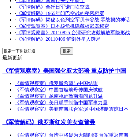
·
《军情解码》南斯拉夫空中骑士
·
《军情解码》全歼日军诺门坎空战
·
《军情解码》1965年印巴空战的秘密档案
·
《军情解码》揭秘以色列空军贝卡谷战 零战损的神话
·
《军情观察室》日本核危机隐藏核武器秘密
·
《军情观察室》20110825 台湾研究攻截解放军隐形战
·
《军情解码》20110406 解剖外星人谜局
最新更新
《军情观察室》美国强化亚太部署 重点防护中国
《军情观察室》俄罗斯希望与中国结盟
《军情观察室》中国首艘航母传国庆试航
《军情观察室》越南挑衅致南海问题升温
《军情观察室》美日联手制衡中国军事力量
《军情观察室》美菲南海联合军演 中国潜艇震惊日本
《军情解码》俄罗斯红发美女查普曼
《军情观察室》台湾中将疑为大陆间谍 台军重返南海