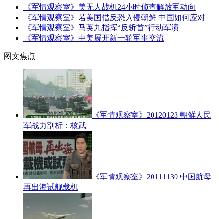
《军情观察室》美无人战机24小时侦查解放军动向
《军情观察室》若美国借反恐入侵朝鲜 中国如何应对
《军情观察室》马英九指挥“反斩首”行动军演
《军情观察室》中美展开新一轮军事交流
图文焦点
《军情观察室》20120128 朝鲜人民
军战力剖析：核武
《军情观察室》20111130 中国航母
再出海试舰载机