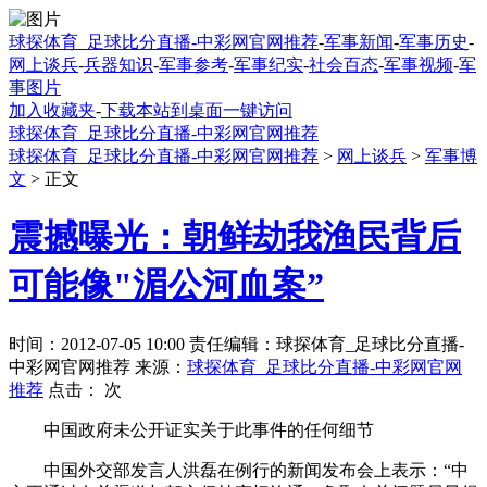
球探体育_足球比分直播-中彩网官网推荐
-
军事新闻
-
军事历史
-
网上谈兵
-
兵器知识
-
军事参考
-
军事纪实
-
社会百态
-
军事视频
-
军
事图片
加入收藏夹
-
下载本站到桌面一键访问
球探体育_足球比分直播-中彩网官网推荐
球探体育_足球比分直播-中彩网官网推荐
>
网上谈兵
>
军事博
文
> 正文
震撼曝光：朝鲜劫我渔民背后
可能像"湄公河血案”
时间：2012-07-05 10:00 责任编辑：球探体育_足球比分直播-
中彩网官网推荐 来源：
球探体育_足球比分直播-中彩网官网
推荐
点击：
次
中国政府未公开证实关于此事件的任何细节
中国外交部发言人洪磊在例行的新闻发布会上表示：“中