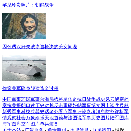
罕见珍贵照片：朝鲜战争
因色诱汉奸失败惨遭枪决的美女间谍
偷窥美军隐身舰建造全过程
中国军事
环球军事
台海局势
将星传奇
抗日战争
战史风云
解密档
案
抗美援朝
口述历史
对越反击
重磅好帖
军事博文
网上谈兵
兵林
新秀
军事科技
兵器史话
老外看点
军事评论
参考消息
防务评析
军
情观察
社会万象
娱乐天地
道德与法
图说军事
历史图片
陆军图库
海军图库
空军图库
单兵装备
关于本站
-
广告服务
-
免责申明
-
招聘信息
-
联系我们
- 球探