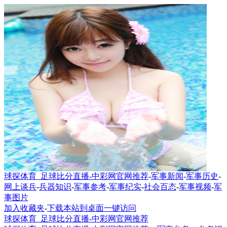
球探体育_足球比分直播-中彩网官网推荐
-
军事新闻
-
军事历史
-
网上谈兵
-
兵器知识
-
军事参考
-
军事纪实
-
社会百态
-
军事视频
-
军
事图片
加入收藏夹
-
下载本站到桌面一键访问
球探体育_足球比分直播-中彩网官网推荐