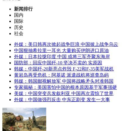
新闻排行
国内
国际
历史
社会
外媒：美日韩再次掀起战争巨浪 中国披上战争乌云
中国狠抽希拉里一耳光 大量购买伊朗进口原油
外媒：日本拉拢印度 中国 或将三军齐聚东海岸
国防部：回应中国歼-10 坚决不卖的 实原因
韩媒：中国歼-20新亮点炸毁 F-22和F-35美军战机
黄岩岛再受危机：阿基诺 派遣战机将巡查岛屿
韩媒：韩国鄙视解放军 中国将战略矛头对准韩国
专家揭秘：美国害怕中国的根本原因基于军事强硬
美媒：中国突变兵发叙利亚 中国再次震惊了世界
外媒：中国做强烈反击 中东正剧变 发生一大事