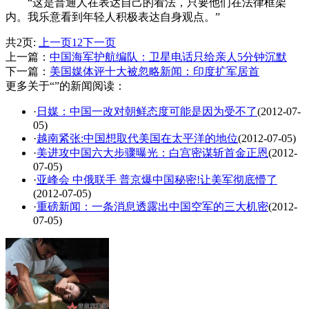
“这是普通人在表达自己的看法，只要他们在法律框架
内。我乐意看到年轻人积极表达自身观点。”
共2页:
上一页
1
2
下一页
上一篇：
中国海军护航编队：卫星电话只给亲人5分钟沉默
下一篇：
美国媒体评十大被忽略新闻：印度扩军居首
更多关于“”的新闻阅读：
·
日媒：中国一改对朝鲜态度可能是因为受不了
(2012-07-
05)
·
越南紧张:中国想取代美国在太平洋的地位
(2012-07-05)
·
美进攻中国六大步骤曝光：白宫密谋斩首金正恩
(2012-
07-05)
·
亚峰会 中俄联手 普京爆中国秘密!让美军彻底懵了
(2012-07-05)
·
重磅新闻：一条消息透露出中国空军的三大机密
(2012-
07-05)