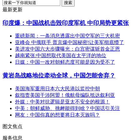
最新更新
印度爆：中国战机击毁印度军机 中印局势更紧张
重磅新闻：一条消息透露出中国空军的三大机密
亚峰会 中俄联手 普京爆中国秘密!让美军彻底懵了
美进攻中国六大步骤曝光：白宫密谋斩首金正恩
越南紧张:中国想取代美国在太平洋的地位
日媒：中国一改对朝鲜态度可能是因为受不了
黄岩岛战略地位牵动全球，中国怎能舍弃？
美国海军重用日本六大民港以监控中朝
叙指责美国干涉阿盟！俄航母编队抵达叙利亚
外媒：中美对抗逻辑是亚太不安全的根源！
中美：朝鲜威胁、挑衅能得到啥？中国话引关注
网友：中国你真的想要将日本灭族吗？
图文焦点
服务信息