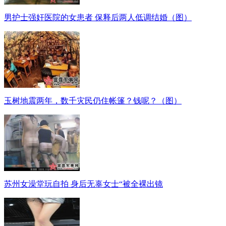
男护士强奸医院的女患者 保释后两人低调结婚（图）
玉树地震两年，数千灾民仍住帐篷？钱呢？（图）
苏州女澡堂玩自拍 身后无辜女士“被全裸出镜