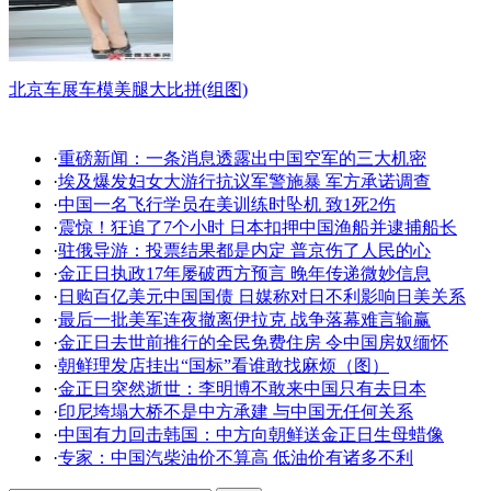
北京车展车模美腿大比拼(组图)
·
重磅新闻：一条消息透露出中国空军的三大机密
·
埃及爆发妇女大游行抗议军警施暴 军方承诺调查
·
中国一名飞行学员在美训练时坠机 致1死2伤
·
震惊！狂追了7个小时 日本扣押中国渔船并逮捕船长
·
驻俄导游：投票结果都是内定 普京伤了人民的心
·
金正日执政17年屡破西方预言 晚年传递微妙信息
·
日购百亿美元中国国债 日媒称对日不利影响日美关系
·
最后一批美军连夜撤离伊拉克 战争落幕难言输赢
·
金正日去世前推行的全民免费住房 令中国房奴缅怀
·
朝鲜理发店挂出“国标”看谁敢找麻烦（图）
·
金正日突然逝世：李明博不敢来中国只有去日本
·
印尼垮塌大桥不是中方承建 与中国无任何关系
·
中国有力回击韩国：中方向朝鲜送金正日生母蜡像
·
专家：中国汽柴油价不算高 低油价有诸多不利