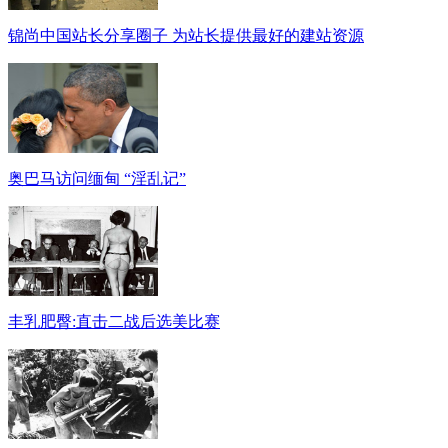
锦尚中国站长分享圈子 为站长提供最好的建站资源
奥巴马访问缅甸 “淫乱记”
丰乳肥臀:直击二战后选美比赛