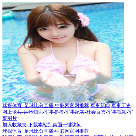
球探体育_足球比分直播-中彩网官网推荐
-
军事新闻
-
军事历史
-
网上谈兵
-
兵器知识
-
军事参考
-
军事纪实
-
社会百态
-
军事视频
-
军
事图片
加入收藏夹
-
下载本站到桌面一键访问
球探体育_足球比分直播-中彩网官网推荐