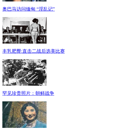
奥巴马访问缅甸 “淫乱记”
丰乳肥臀:直击二战后选美比赛
罕见珍贵照片：朝鲜战争