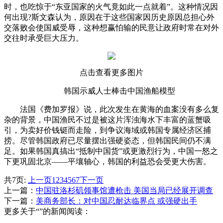
时，也吃惊于“东亚国家的火气竟如此一点就着”。这种情况因
何出现?斯文森认为，原因在于这些国家因历史原因总担心外
交落败会使国威受辱，这种想赢怕输的民意让政府时常在对外
交往时承受巨大压力。
点击查看更多图片
韩国示威人士棒击中国渔船模型
法国《费加罗报》说，此次发生在黄海的血案没有多么复
杂的背景，中国渔民不过是被这片浑浊海水下丰富的蓝蟹吸
引，为卖好价钱铤而走险，到争议海域或韩国专属经济区捕
捞。尽管韩国政府已尽量摆出强硬姿态，但韩国民间仍不满
足。如果韩国真搞出“抵制中国货”或更激烈行为，中国一怒之
下更巩固北京——平壤轴心，韩国的利益恐会受更大伤害。
共7页:
上一页
1
2
3
4
5
6
7
下一页
上一篇：
中国驻洛杉矶领事馆遭枪击 美国当局已经展开调查
下一篇：
美商务部长：对中国忍耐达临界点 或强硬出手
更多关于“”的新闻阅读：