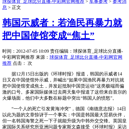
球探体育_足球比分直播-中彩网官网推荐
>
军事参考
>
参考消
息
> 正文
韩国示威者：若渔民再暴力就
把中国使馆变成“焦土”
时间：2012-07-05 10:09 责任编辑：球探体育_足球比分直播-
中彩网官网推荐 来源：
球探体育_足球比分直播-中彩网官网
推荐
点击：
次
据12月15日出版的《环球时报》报道，韩国的示威者14
日又在中国使馆外示威，并喊出“如果中国渔民再暴力对抗就
把中国使馆变成焦土，并发起抵制中国货运动”这类极端而偏
激的口号。多家国际媒体过去两天集中报道了这些来自首尔的
火爆场面，他们中大多数在标题中突出“韩国人的愤怒”。
“一个人的死亡引发黄海冲突”，德国《南德意志报》14日
以此为题的文章惊讶于一个事实：中国是韩国最大贸易伙伴，
但一名韩国海警之死一下子就能升级为中韩外交交锋。英国皇
家国际关系研究所亚洲问题专家斯文森接受《环球时报》采访