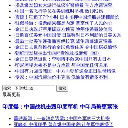
·
埃及爆发妇女大游行抗议军警施暴 军方承诺调查
·
中国一名飞行学员在美训练时坠机 致1死2伤
·
震惊！狂追了7个小时 日本扣押中国渔船并逮捕船长
·
驻俄导游：投票结果都是内定 普京伤了人民的心
·
金正日执政17年屡破西方预言 晚年传递微妙信息
·
日购百亿美元中国国债 日媒称对日不利影响日美关系
·
最后一批美军连夜撤离伊拉克 战争落幕难言输赢
·
金正日去世前推行的全民免费住房 令中国房奴缅怀
·
朝鲜理发店挂出“国标”看谁敢找麻烦（图）
·
金正日突然逝世：李明博不敢来中国只有去日本
·
印尼垮塌大桥不是中方承建 与中国无任何关系
·
中国有力回击韩国：中方向朝鲜送金正日生母蜡像
·
专家：中国汽柴油价不算高 低油价有诸多不利
最新更新
印度爆：中国战机击毁印度军机 中印局势更紧张
重磅新闻：一条消息透露出中国空军的三大机密
亚峰会 中俄联手 普京爆中国秘密!让美军彻底懵了