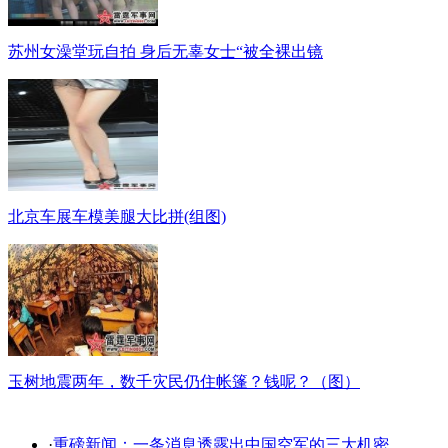
苏州女澡堂玩自拍 身后无辜女士“被全裸出镜
北京车展车模美腿大比拼(组图)
玉树地震两年，数千灾民仍住帐篷？钱呢？（图）
·
重磅新闻：一条消息透露出中国空军的三大机密