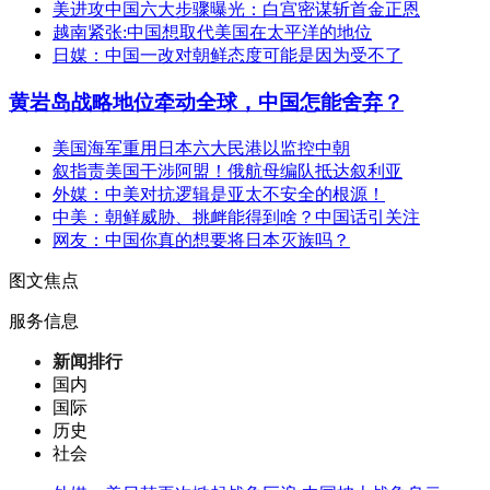
美进攻中国六大步骤曝光：白宫密谋斩首金正恩
越南紧张:中国想取代美国在太平洋的地位
日媒：中国一改对朝鲜态度可能是因为受不了
黄岩岛战略地位牵动全球，中国怎能舍弃？
美国海军重用日本六大民港以监控中朝
叙指责美国干涉阿盟！俄航母编队抵达叙利亚
外媒：中美对抗逻辑是亚太不安全的根源！
中美：朝鲜威胁、挑衅能得到啥？中国话引关注
网友：中国你真的想要将日本灭族吗？
图文焦点
服务信息
新闻排行
国内
国际
历史
社会