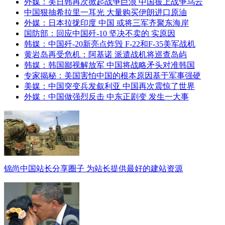
外媒：美日韩再次掀起战争巨浪 中国披上战争乌云
中国狠抽希拉里一耳光 大量购买伊朗进口原油
外媒：日本拉拢印度 中国 或将三军齐聚东海岸
国防部：回应中国歼-10 坚决不卖的 实原因
韩媒：中国歼-20新亮点炸毁 F-22和F-35美军战机
黄岩岛再受危机：阿基诺 派遣战机将巡查岛屿
韩媒：韩国鄙视解放军 中国将战略矛头对准韩国
专家揭秘：美国害怕中国的根本原因基于军事强硬
美媒：中国突变兵发叙利亚 中国再次震惊了世界
外媒：中国做强烈反击 中东正剧变 发生一大事
锦尚中国站长分享圈子 为站长提供最好的建站资源