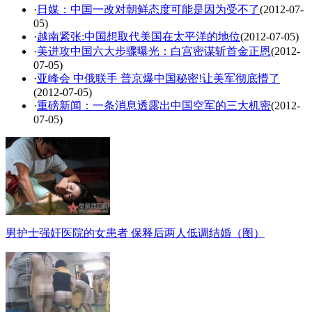
·
日媒：中国一改对朝鲜态度可能是因为受不了
(2012-07-
05)
·
越南紧张:中国想取代美国在太平洋的地位
(2012-07-05)
·
美进攻中国六大步骤曝光：白宫密谋斩首金正恩
(2012-
07-05)
·
亚峰会 中俄联手 普京爆中国秘密!让美军彻底懵了
(2012-07-05)
·
重磅新闻：一条消息透露出中国空军的三大机密
(2012-
07-05)
男护士强奸医院的女患者 保释后两人低调结婚（图）