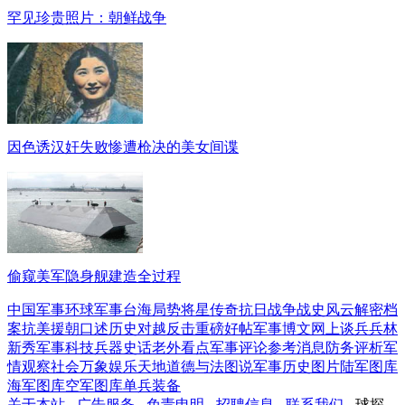
罕见珍贵照片：朝鲜战争
因色诱汉奸失败惨遭枪决的美女间谍
偷窥美军隐身舰建造全过程
中国军事
环球军事
台海局势
将星传奇
抗日战争
战史风云
解密档
案
抗美援朝
口述历史
对越反击
重磅好帖
军事博文
网上谈兵
兵林
新秀
军事科技
兵器史话
老外看点
军事评论
参考消息
防务评析
军
情观察
社会万象
娱乐天地
道德与法
图说军事
历史图片
陆军图库
海军图库
空军图库
单兵装备
关于本站
-
广告服务
-
免责申明
-
招聘信息
-
联系我们
- 球探