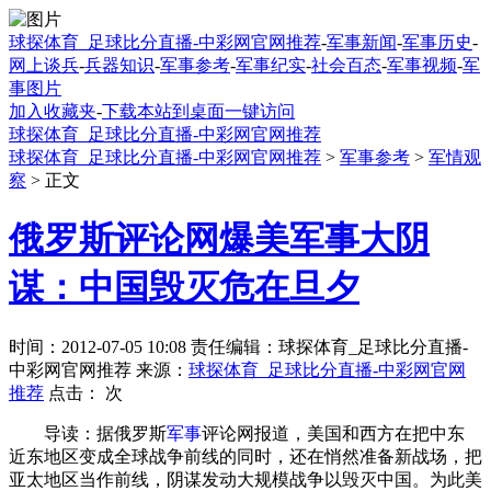
球探体育_足球比分直播-中彩网官网推荐
-
军事新闻
-
军事历史
-
网上谈兵
-
兵器知识
-
军事参考
-
军事纪实
-
社会百态
-
军事视频
-
军
事图片
加入收藏夹
-
下载本站到桌面一键访问
球探体育_足球比分直播-中彩网官网推荐
球探体育_足球比分直播-中彩网官网推荐
>
军事参考
>
军情观
察
> 正文
俄罗斯评论网爆美军事大阴
谋：中国毁灭危在旦夕
时间：2012-07-05 10:08 责任编辑：球探体育_足球比分直播-
中彩网官网推荐 来源：
球探体育_足球比分直播-中彩网官网
推荐
点击：
次
导读：据俄罗斯
军事
评论网报道，美国和西方在把中东
近东地区变成全球战争前线的同时，还在悄然准备新战场，把
亚太地区当作前线，阴谋发动大规模战争以毁灭中国。为此美