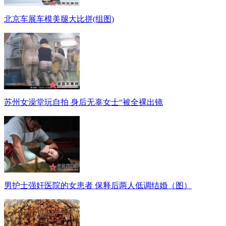
北京车展车模美腿大比拼(组图)
苏州女澡堂玩自拍 身后无辜女士“被全裸出镜
男护士强奸医院的女患者 保释后两人低调结婚（图）