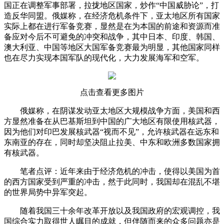
国正在调整军事部署，拉拢地区国家，炒作“中国威胁论”，打
造反华同盟。俄媒称，在经济危机条件下，亚太地区所有国家
实际上都在进行军备竞赛，显然是在为本国的前途和资源而准
备应对今后不可避免的冲突和战争，其中日本、印度、韩国、
澳大利亚、中国等地区大国军备竞赛最为明显，其他国家同样
也在尽力实现本国军队的现代化，大力发展海军和空军。
点击查看更多图片
俄媒称，在阴谋发动亚太地区大规模战争方面，美国和西
方显然准备在从巴基斯坦到中国的广大地区有限使用核武器，
因为他们对印巴发展核武器“视而不见”，允许核武器在远东和
东南亚的存在，同时却坚决阻止拉美、中东和欧洲多数国家拥
有核武器。
笔者点评：近年来由于经济危机的冲击，使得以美国为首
的西方国家受到严重的冲击，然于此同时，我国却在混乱不堪
的世界局势中异军突起。
随着我国三十余年改革开放以及我国政府的宏观调控，我
国综合实力取得世人瞩目的成就，但伴随而来的众多问题亦是