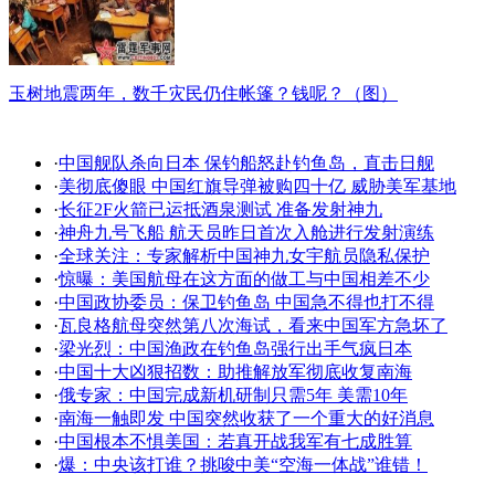
玉树地震两年，数千灾民仍住帐篷？钱呢？（图）
·
中国舰队杀向日本 保钓船怒赴钓鱼岛，直击日舰
·
美彻底傻眼 中国红旗导弹被购四十亿 威胁美军基地
·
长征2F火箭已运抵酒泉测试 准备发射神九
·
神舟九号飞船 航天员昨日首次入舱进行发射演练
·
全球关注：专家解析中国神九女宇航员隐私保护
·
惊曝：美国航母在这方面的做工与中国相差不少
·
中国政协委员：保卫钓鱼岛 中国急不得也打不得
·
瓦良格航母突然第八次海试，看来中国军方急坏了
·
梁光烈：中国渔政在钓鱼岛强行出手气疯日本
·
中国十大凶狠招数：助推解放军彻底收复南海
·
俄专家：中国完成新机研制只需5年 美需10年
·
南海一触即发 中国突然收获了一个重大的好消息
·
中国根本不惧美国：若真开战我军有七成胜算
·
爆：中央该打谁？挑唆中美“空海一体战”谁错！