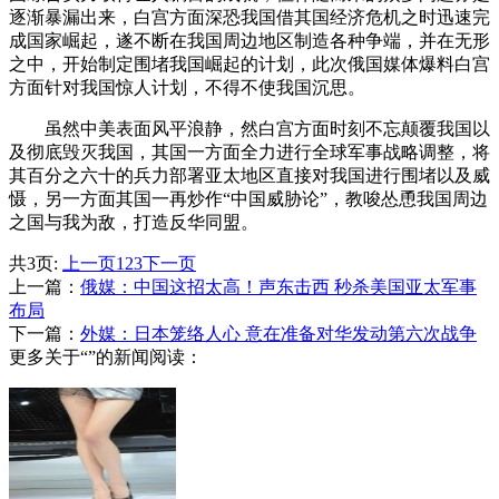
逐渐暴漏出来，白宫方面深恐我国借其国经济危机之时迅速完
成国家崛起，遂不断在我国周边地区制造各种争端，并在无形
之中，开始制定围堵我国崛起的计划，此次俄国媒体爆料白宫
方面针对我国惊人计划，不得不使我国沉思。
虽然中美表面风平浪静，然白宫方面时刻不忘颠覆我国以
及彻底毁灭我国，其国一方面全力进行全球军事战略调整，将
其百分之六十的兵力部署亚太地区直接对我国进行围堵以及威
慑，另一方面其国一再炒作“中国威胁论”，教唆怂恿我国周边
之国与我为敌，打造反华同盟。
共3页:
上一页
1
2
3
下一页
上一篇：
俄媒：中国这招太高！声东击西 秒杀美国亚太军事
布局
下一篇：
外媒：日本笼络人心 意在准备对华发动第六次战争
更多关于“”的新闻阅读：