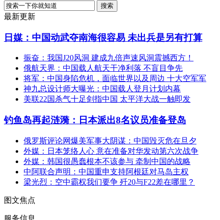
最新更新
日媒：中国动武夺南海很容易 未出兵是另有打算
振奋：我国J20风洞 建成九倍声速风洞震撼西方！
俄航天界：中国载人航天干净利落 不盲目争先
将军：中国身陷危机，面临世界以及周边 十大空军军
神九总设计师大曝光：中国载人登月计划内幕
美联22国杀气十足剑指中国 太平洋大战一触即发
钓鱼岛再起涟漪：日本派出8名议员准备登岛
俄罗斯评论网爆美军事大阴谋：中国毁灭危在旦夕
外媒：日本笼络人心 意在准备对华发动第六次战争
外媒：韩国很愚蠢根本不该参与 牵制中国的战略
中阿联合声明：中国重申支持阿根廷对马岛主权
梁光烈：空中霸权我们要争 歼20与F22差在哪里？
图文焦点
服务信息