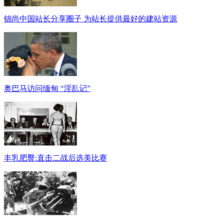
锦尚中国站长分享圈子 为站长提供最好的建站资源
奥巴马访问缅甸 “淫乱记”
丰乳肥臀:直击二战后选美比赛