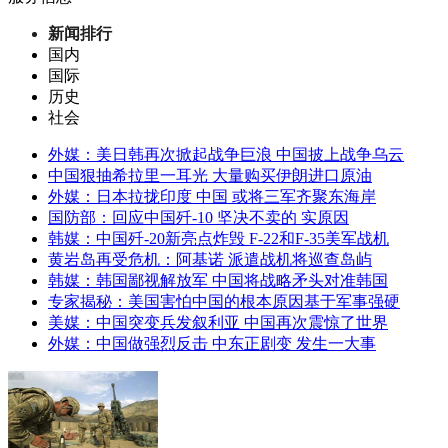
新闻排行
国内
国际
历史
社会
外媒：美日韩再次掀起战争巨浪 中国披上战争乌云
中国狠抽希拉里一耳光 大量购买伊朗进口原油
外媒：日本拉拢印度 中国 或将三军齐聚东海岸
国防部：回应中国歼-10 坚决不卖的 实原因
韩媒：中国歼-20新亮点炸毁 F-22和F-35美军战机
黄岩岛再受危机：阿基诺 派遣战机将巡查岛屿
韩媒：韩国鄙视解放军 中国将战略矛头对准韩国
专家揭秘：美国害怕中国的根本原因基于军事强硬
美媒：中国突变兵发叙利亚 中国再次震惊了世界
外媒：中国做强烈反击 中东正剧变 发生一大事