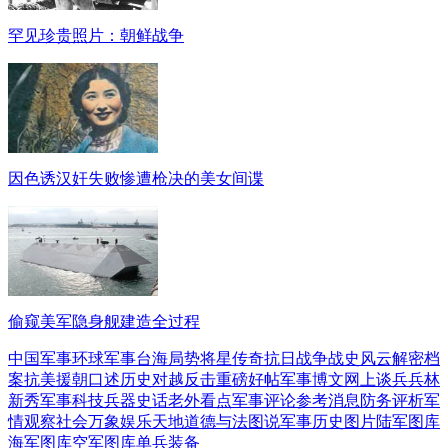
罕见珍贵照片：朝鲜战争
因色诱汉奸失败惨遭枪决的美女间谍
偷窥美军隐身舰建造全过程
中国军事
环球军事
台海局势
将星传奇
抗日战争
战史风云
解密档
案
抗美援朝
口述历史
对越反击
重磅好帖
军事博文
网上谈兵
兵林
新秀
军事科技
兵器史话
老外看点
军事评论
参考消息
防务评析
军
情观察
社会万象
娱乐天地
道德与法
图说军事
历史图片
陆军图库
海军图库
空军图库
单兵装备