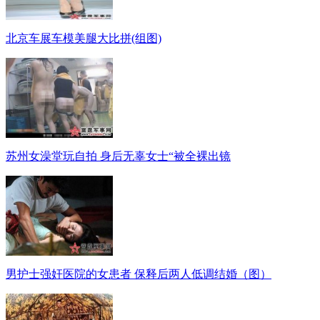
北京车展车模美腿大比拼(组图)
苏州女澡堂玩自拍 身后无辜女士“被全裸出镜
男护士强奸医院的女患者 保释后两人低调结婚（图）