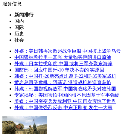
服务信息
新闻排行
国内
国际
历史
社会
外媒：美日韩再次掀起战争巨浪 中国披上战争乌云
中国狠抽希拉里一耳光 大量购买伊朗进口原油
外媒：日本拉拢印度 中国 或将三军齐聚东海岸
国防部：回应中国歼-10 坚决不卖的 实原因
韩媒：中国歼-20新亮点炸毁 F-22和F-35美军战机
黄岩岛再受危机：阿基诺 派遣战机将巡查岛屿
韩媒：韩国鄙视解放军 中国将战略矛头对准韩国
专家揭秘：美国害怕中国的根本原因基于军事强硬
美媒：中国突变兵发叙利亚 中国再次震惊了世界
外媒：中国做强烈反击 中东正剧变 发生一大事