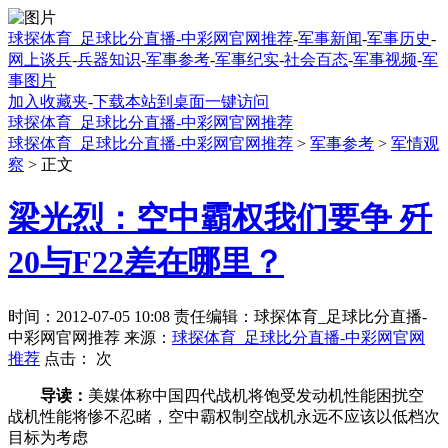
球探体育_足球比分直播-中彩网官网推荐
-
军事新闻
-
军事历史
-
网上谈兵
-
兵器知识
-
军事参考
-
军事纪实
-
社会百态
-
军事视频
-
军
事图片
加入收藏夹
-
下载本站到桌面一键访问
球探体育_足球比分直播-中彩网官网推荐
球探体育_足球比分直播-中彩网官网推荐
>
军事参考
>
军情观
察
> 正文
梁光烈：空中霸权我们要争 歼
20与F22差在哪里？
时间：2012-07-05 10:08 责任编辑：球探体育_足球比分直播-
中彩网官网推荐 来源：
球探体育_足球比分直播-中彩网官网
推荐
点击：
次
导读：
美媒体称中国四代战机将饱受发动机性能困扰空
战机性能将惨不忍睹，空中霸权制空战机永远不应该以低档次
目标为考虑