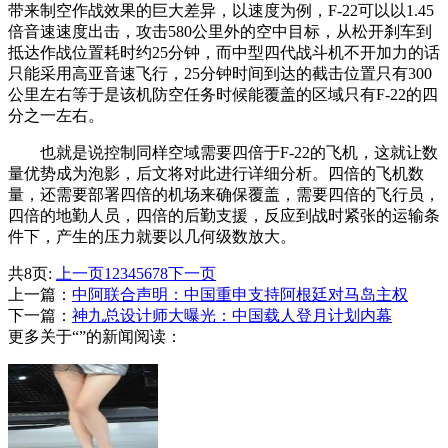
带来制空作战效果的巨大差异，以速度为例，F-22可以以1.45
倍音速速度出击，攻击580公里外的空中目标，从松开刹车到
抵达作战位置耗时约25分钟，而中型四代战斗机不开加力的话
只能采用高亚音速飞行，25分钟时间到达的截击位置只有300
公里左右等于是该机防空任务时候能覆盖的区域只有F-22的四
分之一左右。
也就是说控制同样空域需要四倍于F-22的飞机，这就让数
量优势成为泡影，后文将对此进行详细分析。四倍的飞机数
量，还需要部署四倍的机场来确保覆盖，需要四倍的飞行员，
四倍的地勤人员，四倍的后勤支援，反应到战时紧张的运输条
件下，产生的压力就要以几何级数放大。
共8页:
上一页
1
2
3
4
5
6
7
8
下一页
上一篇：
中阿联合声明：中国重申支持阿根廷对马岛主权
下一篇：
神九总设计师大曝光：中国载人登月计划内幕
更多关于“”的新闻阅读：