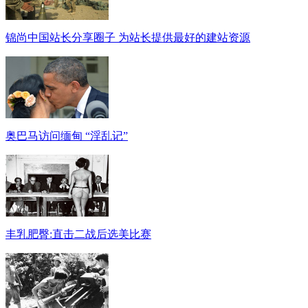
锦尚中国站长分享圈子 为站长提供最好的建站资源
奥巴马访问缅甸 “淫乱记”
丰乳肥臀:直击二战后选美比赛