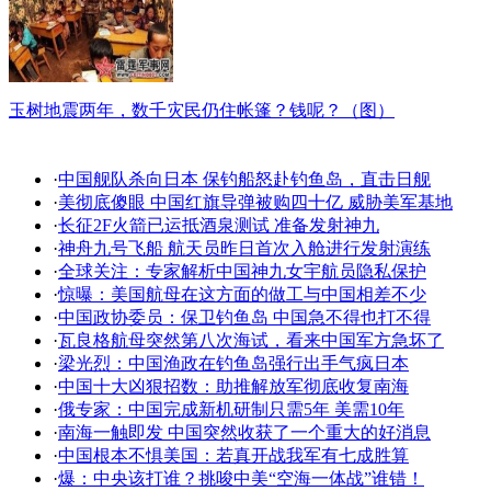
玉树地震两年，数千灾民仍住帐篷？钱呢？（图）
·
中国舰队杀向日本 保钓船怒赴钓鱼岛，直击日舰
·
美彻底傻眼 中国红旗导弹被购四十亿 威胁美军基地
·
长征2F火箭已运抵酒泉测试 准备发射神九
·
神舟九号飞船 航天员昨日首次入舱进行发射演练
·
全球关注：专家解析中国神九女宇航员隐私保护
·
惊曝：美国航母在这方面的做工与中国相差不少
·
中国政协委员：保卫钓鱼岛 中国急不得也打不得
·
瓦良格航母突然第八次海试，看来中国军方急坏了
·
梁光烈：中国渔政在钓鱼岛强行出手气疯日本
·
中国十大凶狠招数：助推解放军彻底收复南海
·
俄专家：中国完成新机研制只需5年 美需10年
·
南海一触即发 中国突然收获了一个重大的好消息
·
中国根本不惧美国：若真开战我军有七成胜算
·
爆：中央该打谁？挑唆中美“空海一体战”谁错！