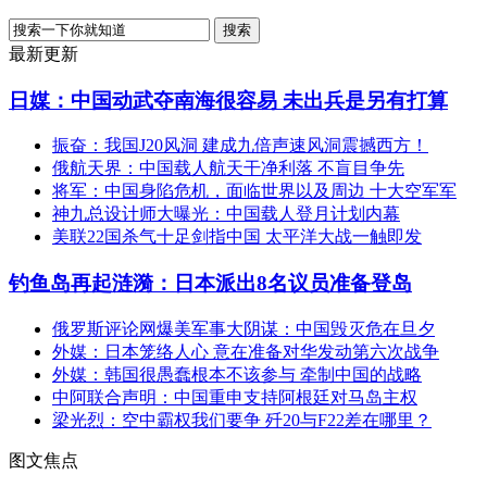
最新更新
日媒：中国动武夺南海很容易 未出兵是另有打算
振奋：我国J20风洞 建成九倍声速风洞震撼西方！
俄航天界：中国载人航天干净利落 不盲目争先
将军：中国身陷危机，面临世界以及周边 十大空军军
神九总设计师大曝光：中国载人登月计划内幕
美联22国杀气十足剑指中国 太平洋大战一触即发
钓鱼岛再起涟漪：日本派出8名议员准备登岛
俄罗斯评论网爆美军事大阴谋：中国毁灭危在旦夕
外媒：日本笼络人心 意在准备对华发动第六次战争
外媒：韩国很愚蠢根本不该参与 牵制中国的战略
中阿联合声明：中国重申支持阿根廷对马岛主权
梁光烈：空中霸权我们要争 歼20与F22差在哪里？
图文焦点