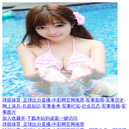
球探体育_足球比分直播-中彩网官网推荐
-
军事新闻
-
军事历史
-
网上谈兵
-
兵器知识
-
军事参考
-
军事纪实
-
社会百态
-
军事视频
-
军
事图片
加入收藏夹
-
下载本站到桌面一键访问
球探体育_足球比分直播-中彩网官网推荐