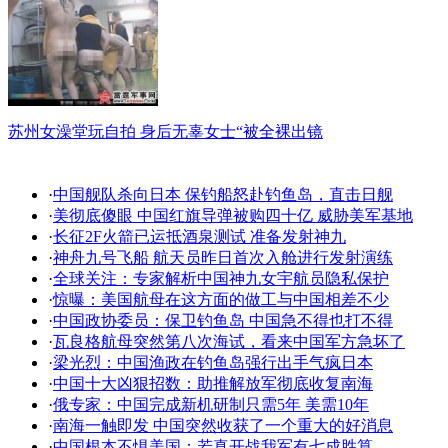
苏州女澡堂玩自拍 身后无辜女士“被全裸出镜
·
中国舰队杀向日本 保钓船怒赴钓鱼岛，直击日舰
·
美彻底傻眼 中国红旗导弹被购四十亿 威胁美军基地
·
长征2F火箭已运抵酒泉测试 准备发射神九
·
神舟九号飞船 航天员昨日首次入舱进行发射演练
·
全球关注：专家解析中国神九女宇航员隐私保护
·
惊曝：美国航母在这方面的做工与中国相差不少
·
中国政协委员：保卫钓鱼岛 中国急不得也打不得
·
瓦良格航母突然第八次海试，看来中国军方急坏了
·
梁光烈：中国渔政在钓鱼岛强行出手气疯日本
·
中国十大凶狠招数：助推解放军彻底收复南海
·
俄专家：中国完成新机研制只需5年 美需10年
·
南海一触即发 中国突然收获了一个重大的好消息
·
中国根本不惧美国：若真开战我军有七成胜算