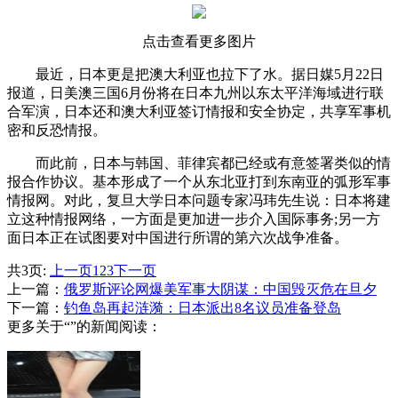
点击查看更多图片
最近，日本更是把澳大利亚也拉下了水。据日媒5月22日
报道，日美澳三国6月份将在日本九州以东太平洋海域进行联
合军演，日本还和澳大利亚签订情报和安全协定，共享军事机
密和反恐情报。
而此前，日本与韩国、菲律宾都已经或有意签署类似的情
报合作协议。基本形成了一个从东北亚打到东南亚的弧形军事
情报网。对此，复旦大学日本问题专家冯玮先生说：日本将建
立这种情报网络，一方面是更加进一步介入国际事务;另一方
面日本正在试图要对中国进行所谓的第六次战争准备。
共3页:
上一页
1
2
3
下一页
上一篇：
俄罗斯评论网爆美军事大阴谋：中国毁灭危在旦夕
下一篇：
钓鱼岛再起涟漪：日本派出8名议员准备登岛
更多关于“”的新闻阅读：