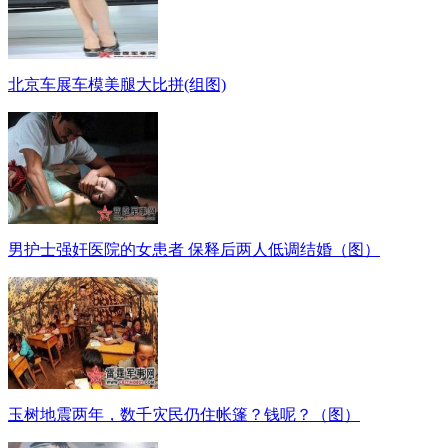
北京车展车模美腿大比拼(组图)
男护士强奸医院的女患者 保释后两人低调结婚（图）
玉树地震两年，数千灾民仍住帐篷？钱呢？（图）