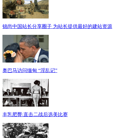
锦尚中国站长分享圈子 为站长提供最好的建站资源
奥巴马访问缅甸 “淫乱记”
丰乳肥臀:直击二战后选美比赛