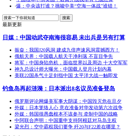
·
爆：中央该打谁？挑唆中美“空海一体战”谁错！
最新更新
日媒：中国动武夺南海很容易 未出兵是另有打算
振奋：我国J20风洞 建成九倍声速风洞震撼西方！
俄航天界：中国载人航天干净利落 不盲目争先
将军：中国身陷危机，面临世界以及周边 十大空军军
神九总设计师大曝光：中国载人登月计划内幕
美联22国杀气十足剑指中国 太平洋大战一触即发
钓鱼岛再起涟漪：日本派出8名议员准备登岛
俄罗斯评论网爆美军事大阴谋：中国毁灭危在旦夕
外媒：日本笼络人心 意在准备对华发动第六次战争
外媒：韩国很愚蠢根本不该参与 牵制中国的战略
中阿联合声明：中国重申支持阿根廷对马岛主权
梁光烈：空中霸权我们要争 歼20与F22差在哪里？