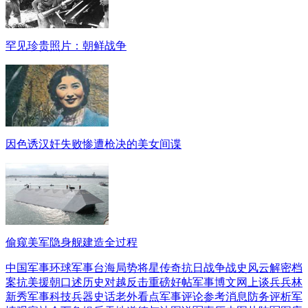
罕见珍贵照片：朝鲜战争
因色诱汉奸失败惨遭枪决的美女间谍
偷窥美军隐身舰建造全过程
中国军事
环球军事
台海局势
将星传奇
抗日战争
战史风云
解密档
案
抗美援朝
口述历史
对越反击
重磅好帖
军事博文
网上谈兵
兵林
新秀
军事科技
兵器史话
老外看点
军事评论
参考消息
防务评析
军