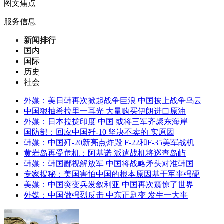
图文焦点
服务信息
新闻排行
国内
国际
历史
社会
外媒：美日韩再次掀起战争巨浪 中国披上战争乌云
中国狠抽希拉里一耳光 大量购买伊朗进口原油
外媒：日本拉拢印度 中国 或将三军齐聚东海岸
国防部：回应中国歼-10 坚决不卖的 实原因
韩媒：中国歼-20新亮点炸毁 F-22和F-35美军战机
黄岩岛再受危机：阿基诺 派遣战机将巡查岛屿
韩媒：韩国鄙视解放军 中国将战略矛头对准韩国
专家揭秘：美国害怕中国的根本原因基于军事强硬
美媒：中国突变兵发叙利亚 中国再次震惊了世界
外媒：中国做强烈反击 中东正剧变 发生一大事