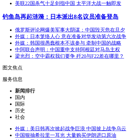
美联22国杀气十足剑指中国 太平洋大战一触即发
钓鱼岛再起涟漪：日本派出8名议员准备登岛
俄罗斯评论网爆美军事大阴谋：中国毁灭危在旦夕
外媒：日本笼络人心 意在准备对华发动第六次战争
外媒：韩国很愚蠢根本不该参与 牵制中国的战略
中阿联合声明：中国重申支持阿根廷对马岛主权
梁光烈：空中霸权我们要争 歼20与F22差在哪里？
图文焦点
服务信息
新闻排行
国内
国际
历史
社会
外媒：美日韩再次掀起战争巨浪 中国披上战争乌云
中国狠抽希拉里一耳光 大量购买伊朗进口原油