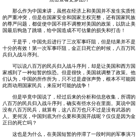
那么作为中国来讲，虽然在经济上和美国并不发生实质性
的严重冲突，但是在国家安全和国家主权完整，还有国家民族
的尊严问题，都促使中国不得不调整对美国的政策，以防止美
国最后狗急了跳墙，给中国造成不可估量的损失和打击！
于是乎，中国先后进行了三次军事吓阻，但是结果并不是
十分的有效！第一次军事吓阻，金正日死亡的时候，八百万民
兵归入战斗序列。
可以说八百万的民兵归入战斗序列，却是让美国和西方国
家感到了一种短暂的惊恐。但是很快，美国就调整了政策。他
们认为，中国的所作所为，只不过是虚张声势，根本不可能因
此而动用国家民兵，来应对可能的战争！
但是毕竟中国说了，经过后来的分析和信息收集，所谓的
八百万的民兵归入战斗序列，确实有些水分在里面。莫说中国
没有八百万民兵，就算有，这八百万也只不过是没有武器的
人。更何况，中国到底为什么要和美国开战呢？仅仅是因为金
正日的死亡吗？
这也是为什么，在美国短暂的停滞了一段时间的军事演习