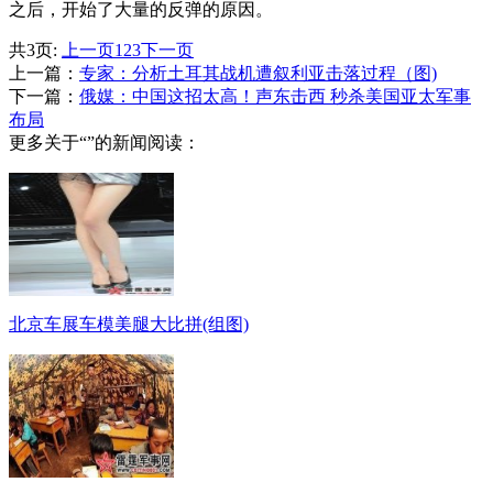
之后，开始了大量的反弹的原因。
共3页:
上一页
1
2
3
下一页
上一篇：
专家：分析土耳其战机遭叙利亚击落过程（图)
下一篇：
俄媒：中国这招太高！声东击西 秒杀美国亚太军事
布局
更多关于“”的新闻阅读：
北京车展车模美腿大比拼(组图)