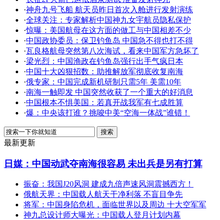
·
神舟九号飞船 航天员昨日首次入舱进行发射演练
·
全球关注：专家解析中国神九女宇航员隐私保护
·
惊曝：美国航母在这方面的做工与中国相差不少
·
中国政协委员：保卫钓鱼岛 中国急不得也打不得
·
瓦良格航母突然第八次海试，看来中国军方急坏了
·
梁光烈：中国渔政在钓鱼岛强行出手气疯日本
·
中国十大凶狠招数：助推解放军彻底收复南海
·
俄专家：中国完成新机研制只需5年 美需10年
·
南海一触即发 中国突然收获了一个重大的好消息
·
中国根本不惧美国：若真开战我军有七成胜算
·
爆：中央该打谁？挑唆中美“空海一体战”谁错！
最新更新
日媒：中国动武夺南海很容易 未出兵是另有打算
振奋：我国J20风洞 建成九倍声速风洞震撼西方！
俄航天界：中国载人航天干净利落 不盲目争先
将军：中国身陷危机，面临世界以及周边 十大空军军
神九总设计师大曝光：中国载人登月计划内幕