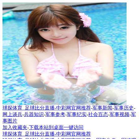
球探体育_足球比分直播-中彩网官网推荐
-
军事新闻
-
军事历史
-
网上谈兵
-
兵器知识
-
军事参考
-
军事纪实
-
社会百态
-
军事视频
-
军
事图片
加入收藏夹
-
下载本站到桌面一键访问
球探体育_足球比分直播-中彩网官网推荐