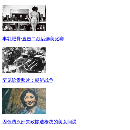
丰乳肥臀:直击二战后选美比赛
罕见珍贵照片：朝鲜战争
因色诱汉奸失败惨遭枪决的美女间谍