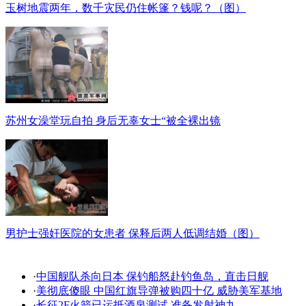
玉树地震两年，数千灾民仍住帐篷？钱呢？（图）
苏州女澡堂玩自拍 身后无辜女士“被全裸出镜
男护士强奸医院的女患者 保释后两人低调结婚（图）
·
中国舰队杀向日本 保钓船怒赴钓鱼岛，直击日舰
·
美彻底傻眼 中国红旗导弹被购四十亿 威胁美军基地
·
长征2F火箭已运抵酒泉测试 准备发射神九