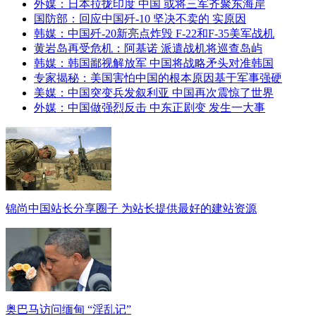
外媒：日本拉拢印度 中国 或将三军齐聚东海岸
国防部：回应中国歼-10 坚决不卖的 实原因
韩媒：中国歼-20新亮点炸毁 F-22和F-35美军战机
黄岩岛再受危机：阿基诺 派遣战机将巡查岛屿
韩媒：韩国鄙视解放军 中国将战略矛头对准韩国
专家揭秘：美国害怕中国的根本原因基于军事强硬
美媒：中国突变兵发叙利亚 中国再次震惊了世界
外媒：中国做强烈反击 中东正剧变 发生一大事
锦尚中国站长分享圈子 为站长提供最好的建站资源
奥巴马访问缅甸 “淫乱记”